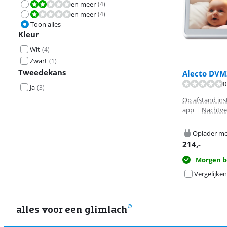
en meer
(
4
)
Beoordeling is 4,0 van de 10.
en meer
(
4
)
Beoordeling is 2,0 van de 10.
Toon alles
Kleur
Wit
(
4
)
Zwart
(
1
)
Tweedekans
Alecto DVM
0
Beoordeling is 
Beoordeling is 
Ja
(
3
)
Op afstand ins
app
|
Nachtver
Oplader me
214
,-
Morgen b
Vergelijken
alles voor een glimlach