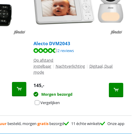
Alecto DVM2043
2 reviews
Op afstand
instelbaar
|
Nachtverlichting
|
Digitaal, Dual
mode
145
,-
Morgen bezorgd
Vergelijken
 uur
besteld, morgen
gratis
bezorgd
11 échte winkels
Onze app