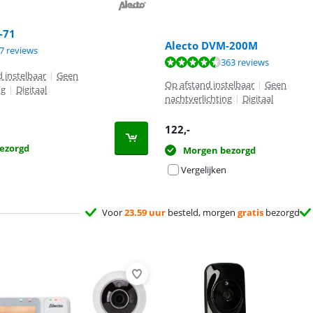
-71
Alecto DVM-200M
8,3 van de 10, gebaseerd op 17 reviews.
7 reviews
8,6 van de 10, gebaseerd op 363 reviews.
363 reviews
d instelbaar
|
Geen
Op afstand instelbaar
|
Geen
ng
|
Digitaal
nachtverlichting
|
Digitaal
122
,-
ezorgd
Morgen bezorgd
Vergelijken
Voor
23.59 uur
besteld, morgen
gratis
bezorgd