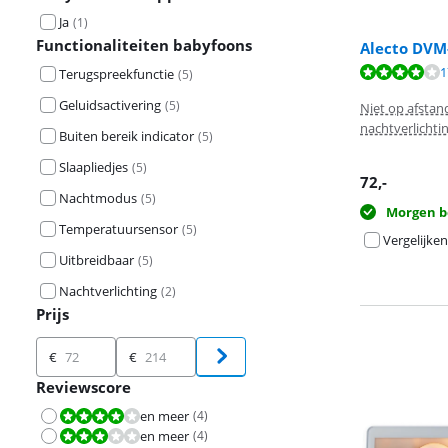
Ja
(
1
)
Functionaliteiten babyfoons
Alecto DVM
Beoordeling is 
1
Terugspreekfunctie
(
5
)
Beoordeling is 
Geluidsactivering
(
5
)
Niet op afstan
nachtverlichti
Buiten bereik indicator
(
5
)
Slaapliedjes
(
5
)
72
,-
Nachtmodus
(
5
)
Morgen b
Temperatuursensor
(
5
)
Vergelijken
Uitbreidbaar
(
5
)
Nachtverlichting
(
2
)
Prijs
Prijs
€
€
Reviewscore
en meer
(
4
)
Beoordeling is 8,0 van de 10.
en meer
(
4
)
Beoordeling is 6,0 van de 10.