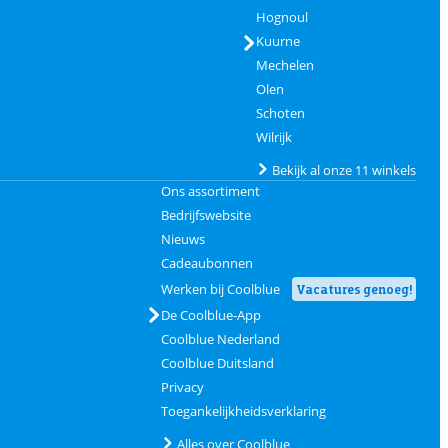
Hognoul
Kuurne
Mechelen
Olen
Schoten
Wilrijk
Bekijk al onze 11 winkels
Ons assortiment
Bedrijfswebsite
Nieuws
Cadeaubonnen
Werken bij Coolblue
Vacatures genoeg!
De Coolblue-App
Coolblue Nederland
Coolblue Duitsland
Privacy
Toegankelijkheidsverklaring
Alles over Coolblue