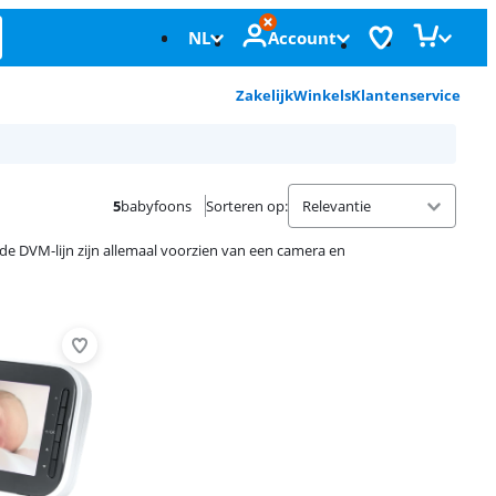
NL
Account
Zakelijk
Winkels
Klantenservice
5
babyfoons
Sorteren op
:
de DVM-lijn zijn allemaal voorzien van een camera en
Advertentie