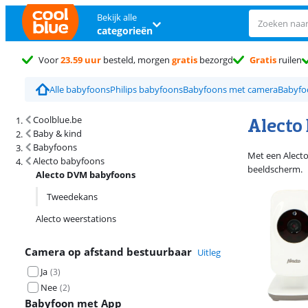
Bekijk alle
categorieën
Voor
23.59 uur
besteld, morgen
gratis
bezorgd
Gratis
ruilen
Alle babyfoons
Philips babyfoons
Babyfoons met camera
Babyfo
Zoekresultaten en sortering
Alecto
Coolblue.be
Baby & kind
Babyfoons
Met een Alecto
Alecto babyfoons
beeldscherm.
Alecto DVM babyfoons
Tweedekans
Alecto weerstations
Camera op afstand bestuurbaar
Uitleg
Ja
(
3
)
Nee
(
2
)
Babyfoon met App