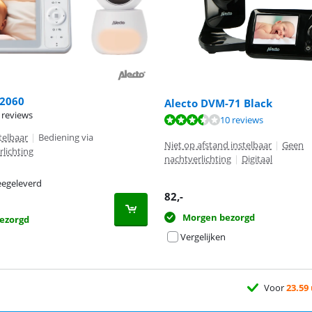
2060
Alecto DVM-71 Black
 reviews
9,4 van de 10, gebaseerd op 2 reviews.
7,4 van de 10, gebaseerd op 10 reviews.
10 reviews
telbaar
|
Bediening via
Niet op afstand instelbaar
|
Geen
lichting
nachtverlichting
|
Digitaal
egeleverd
82
,-
Morgen bezorgd
ezorgd
Vergelijken
Voor
23.59