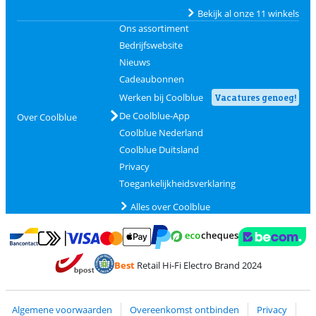
Bekijk al onze 11 winkels
Ons assortiment
Bedrijfswebsite
Nieuws
Cadeaubonnen
Werken bij Coolblue
Vacatures genoeg!
De Coolblue-App
Over Coolblue
Coolblue Nederland
Coolblue Duitsland
Privacy
Toegankelijkheidsverklaring
Alles over Coolblue
Betalen met MasterCard en Visa via ClickToPay
Betalen met Ecocheques
Betalen met Bancontact
Betalen met ApplePay
Webshop Trustmar
Betalen met PayPal
Best
Retail Hi-Fi Electro Brand 2024
Trustprofile van Coolblue
Verzending en bezorging met bPost
Algemene voorwaarden
Overeenkomst ontbinden
Privacy