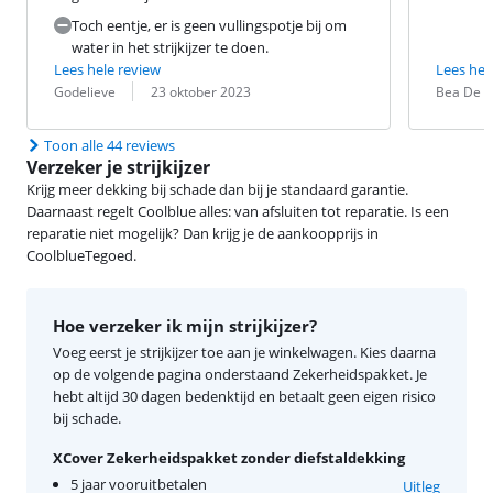
Toch eentje, er is geen vullingspotje bij om
water in het strijkijzer te doen.
Lees hele review
Lees hel
Beoordeling door:
Datum:
Beoordeling 
Datum:
Godelieve
23 oktober 2023
Bea De C
Toon alle 44 reviews
Verzeker je strijkijzer
Krijg meer dekking bij schade dan bij je standaard garantie.
Daarnaast regelt Coolblue alles: van afsluiten tot reparatie. Is een
reparatie niet mogelijk? Dan krijg je de aankoopprijs in
CoolblueTegoed.
Hoe verzeker ik mijn strijkijzer?
Voeg eerst je strijkijzer toe aan je winkelwagen. Kies daarna
op de volgende pagina onderstaand Zekerheidspakket. Je
hebt altijd 30 dagen bedenktijd en betaalt geen eigen risico
bij schade.
XCover Zekerheidspakket zonder diefstaldekking
5 jaar vooruitbetalen
Uitleg