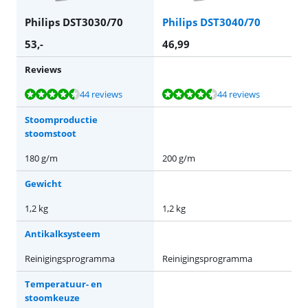
Philips DST3030/70
Philips DST3040/70
53
,-
46,99
Reviews
Beoordeling is 8,6 van de 10, gebaseerd op 44 reviews.
Beoordeling is 8,6 van de 10, gebaseerd op 44 reviews.
44 reviews
44 reviews
Stoomproductie
stoomstoot
180 g/m
200 g/m
Gewicht
1,2 kg
1,2 kg
Antikalksysteem
Reinigingsprogramma
Reinigingsprogramma
Temperatuur- en
stoomkeuze