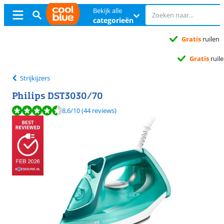
Bekijk alle
categorieën
Gratis
ruilen
Gratis
ruilen
Strijkijzers
Philips DST3030/70
Beoordeling is 8,6 van de 10, gebaseerd op 44 reviews.
8,6
/10
(44 reviews)