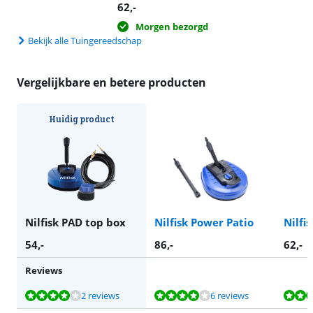
62
,-
Morgen bezorgd
Bekijk alle Tuingereedschap
Vergelijkbare en betere producten
Huidig product
Nilfisk PAD top box
Nilfisk Power Patio
Nilfi
54
,-
86
,-
62
,-
Reviews
Beoordeling is 8,0 van de 10, gebaseerd op 2 reviews.
Beoordeling is 8,3 van de 10, gebaseerd op 6 reviews.
Beoordeling is 8,4 van de 10, gebaseerd op 2 reviews.
Beoordeling is 8,5 van de 10, gebaseerd op 6 reviews.
2 reviews
6 reviews