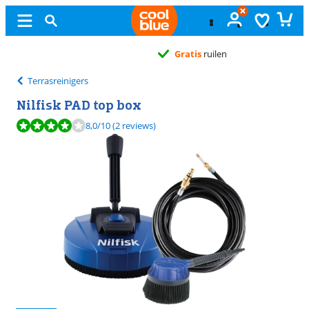
Gratis
ruilen
Terrasreinigers
Nilfisk PAD top box
Beoordeling is 8,0 van de 10, gebaseerd op 2 reviews.
8,0
/10
(2 reviews)