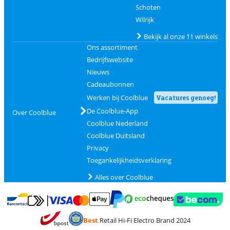
Schoten
Wilrijk
Bekijk al onze 11 winkels
Ons assortiment
Bedrijfswebsite
Nieuws
Cadeaubonnen
Werken bij Coolblue
Vacatures genoeg!
De Coolblue-App
Over Coolblue
Coolblue Nederland
Coolblue Duitsland
Privacy
Toegankelijkheidsverklaring
Alles over Coolblue
Betalen met MasterCard en Visa via ClickToPay
Betalen met Ecocheques
Betalen met Bancontact
Betalen met ApplePay
Webshop Trustmar
Betalen met PayPal
Best
Retail Hi-Fi Electro Brand 2024