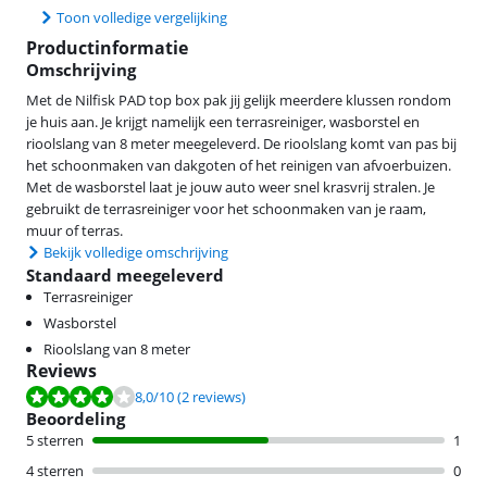
Toon volledige vergelijking
Productinformatie
Omschrijving
Met de Nilfisk PAD top box pak jij gelijk meerdere klussen rondom
je huis aan. Je krijgt namelijk een terrasreiniger, wasborstel en
rioolslang van 8 meter meegeleverd. De rioolslang komt van pas bij
het schoonmaken van dakgoten of het reinigen van afvoerbuizen.
Met de wasborstel laat je jouw auto weer snel krasvrij stralen. Je
gebruikt de terrasreiniger voor het schoonmaken van je raam,
muur of terras.
Bekijk volledige omschrijving
Standaard meegeleverd
Terrasreiniger
Wasborstel
Rioolslang van 8 meter
Reviews
Beoordeling is 8,0 van de 10, gebaseerd op 2 reviews.
8,0
/10
(2 reviews)
Beoordeling
5 sterren
1
4 sterren
0