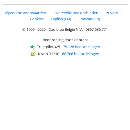
Trustprofile van Coolblue
Verzending en bezorging met bPost
Algemene voorwaarden
Overeenkomst ontbinden
Privacy
Cookies
English (EN)
Français (FR)
© 1999 - 2026 - Coolblue België N.V. - 0867.686.774
Beoordeling door klanten:
Trustpilot 4/5
-
75.128 beoordelingen
Kiyoh 9.1/10
-
68.706 beoordelingen