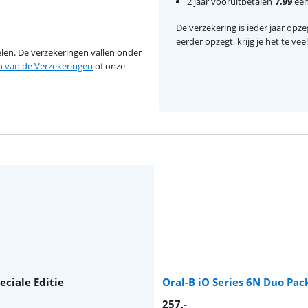
2 jaar vooruitbetalen
7,99
eenm
De verzekering is ieder jaar opzeg
eerder opzegt, krijg je het te ve
en. De verzekeringen vallen onder
van de Verzekeringen
of onze
ciale Editie
Oral-B iO Series 6N Duo Pac
257
,-