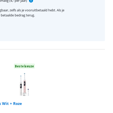
alig (4,- per jaar)
baar, zelfs als je vooruitbetaald hebt. Als je
el betaalde bedrag terug.
Beste keuze
k Wit + Roze