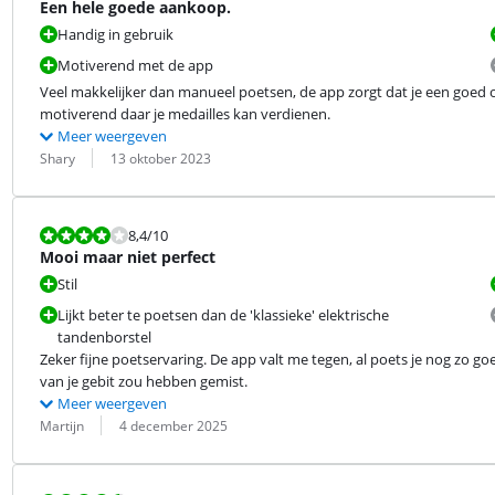
Een hele goede aankoop.
Handig in gebruik
Motiverend met de app
Veel makkelijker dan manueel poetsen, de app zorgt dat je een goed ov
motiverend daar je medailles kan verdienen.
Meer weergeven
Beoordeling door:
Datum:
Shary
13 oktober 2023
Beoordeling is 8,4 van de 10.
8,4
/10
Mooi maar niet perfect
Stil
Lijkt beter te poetsen dan de 'klassieke' elektrische
tandenborstel
Zeker fijne poetservaring. De app valt me tegen, al poets je nog zo go
van je gebit zou hebben gemist.
Meer weergeven
Beoordeling door:
Datum:
Martijn
4 december 2025