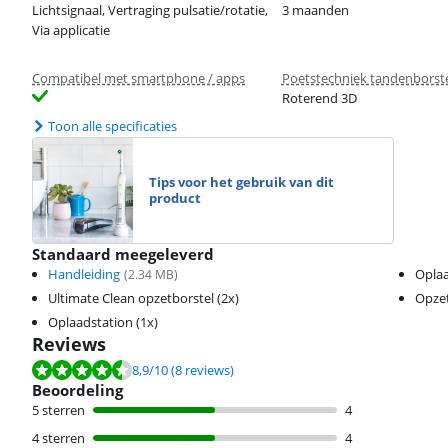
Lichtsignaal, Vertraging pulsatie/rotatie,
3 maanden
Via applicatie
Compatibel met smartphone / apps
Poetstechniek tandenborst
Roterend 3D
Toon alle specificaties
Tips voor het gebruik van dit
product
Standaard meegeleverd
Handleiding
Oplaa
(
2.34
MB)
Ultimate Clean opzetborstel (2x)
Opzet
Oplaadstation (1x)
Reviews
Beoordeling is 8,9 van de 10, gebaseerd op 8 reviews.
8,9
/10
(8 reviews)
Beoordeling
5 sterren
4
4 sterren
4