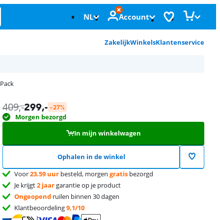
NL
Account
Zakelijk
Winkels
Klantenservice
 Pack
409
,-
299
,-
-27%
Morgen bezorgd
In mijn winkelwagen
Ophalen in de winkel
Voor
23.59 uur
besteld, morgen
gratis
bezorgd
Je krijgt
2 jaar
garantie op je product
Ongeopend
ruilen binnen 30 dagen
Klantbeoordeling
9,1/10