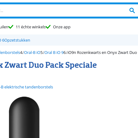
uilen
11 échte winkels
Onze app
O 6
Opzetstukken
denborstels
Oral-B iO
Oral B iO 9
iO9n Rozenkwarts en Onyx Zwart Duo
x Zwart Duo Pack Speciale
-B elektrische tandenborstels