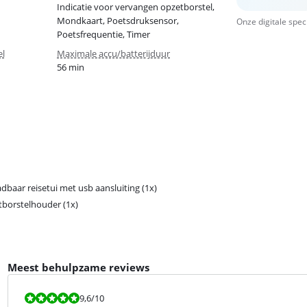
Indicatie voor vervangen opzetborstel,
Mondkaart, Poetsdruksensor,
Onze digitale spec
Poetsfrequentie, Timer
el
Maximale accu/batterijduur
56 min
dbaar reisetui met usb aansluiting (1x)
borstelhouder (1x)
Meest behulpzame reviews
Beoordeling is 9,6 van de 10.
9,6
/10