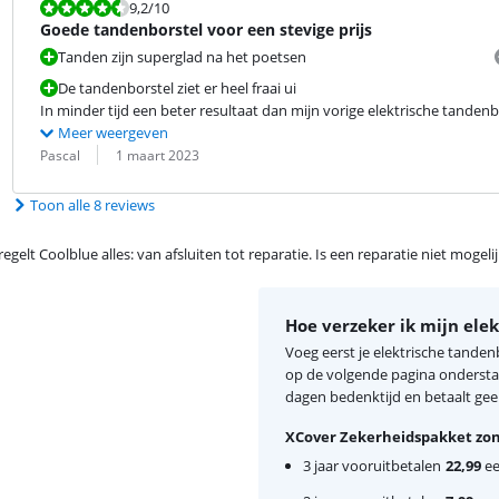
Beoordeling is 9,2 van de 10.
9,2
/10
Goede tandenborstel voor een stevige prijs
Tanden zijn superglad na het poetsen
De tandenborstel ziet er heel fraai ui
In minder tijd een beter resultaat dan mijn vorige elektrische tandenb
Meer weergeven
Beoordeling door:
Datum:
Pascal
1 maart 2023
Toon alle 8 reviews
egelt Coolblue alles: van afsluiten tot reparatie. Is een reparatie niet mogel
Hoe verzeker ik mijn ele
Voeg eerst je elektrische tanden
op de volgende pagina onderstaa
dagen bedenktijd en betaalt geen
XCover Zekerheidspakket zon
3 jaar vooruitbetalen
22,99
ee