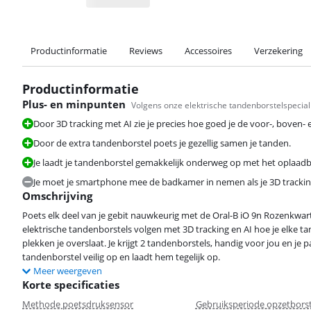
Productinformatie
Reviews
Accessoires
Verzekering
Productinformatie
Plus- en minpunten
Volgens onze elektrische tandenborstelspecial
Door 3D tracking met AI zie je precies hoe goed je de voor-, boven-
Door de extra tandenborstel poets je gezellig samen je tanden.
Je laadt je tandenborstel gemakkelijk onderweg op met het oplaadba
Je moet je smartphone mee de badkamer in nemen als je 3D trackin
Omschrijving
Poets elk deel van je gebit nauwkeurig met de Oral-B iO 9n Rozenkwar
elektrische tandenborstels volgen met 3D tracking en AI hoe je elke t
plekken je overslaat. Je krijgt 2 tandenborstels, handig voor jou en je 
tandenborstel veilig op en laadt hem tegelijk op.
Meer weergeven
Korte specificaties
Methode poetsdruksensor
Gebruiksperiode opzetborst