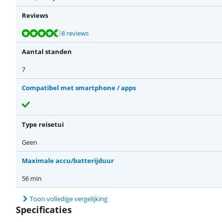
Reviews
Beoordeling is 8,9 van de 10, gebaseerd op 8 reviews.
Beoordeling is 9,0 van de 10, gebaseerd op 25 reviews.
8 reviews
Aantal standen
7
Compatibel met smartphone / apps
Type reisetui
Geen
Maximale accu/batterijduur
56 min
Toon volledige vergelijking
Specificaties