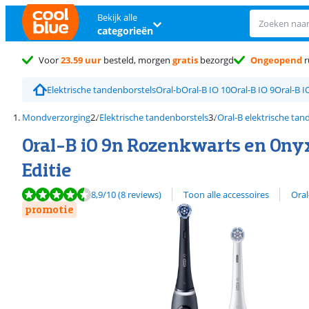
Bekijk alle
categorieën
Voor
23.59 uur
besteld, morgen
gratis
bezorgd
Ongeopend
r
Elektrische tandenborstels
Oral-b
Oral-B IO 10
Oral-B IO 9
Oral-B I
Mondverzorging
Elektrische tandenborstels
Oral-B elektrische tan
Oral-B iO 9n Rozenkwarts en Ony
Editie
Beoordeling is 8,9 van de 10, gebaseerd op 8 reviews.
Bekijk alle
8,9
/10
(8 reviews)
Toon alle accessoires
Oral
promotie