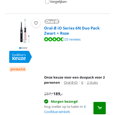
Vergelijken
Oral-B iO Series 6N Duo Pack
Zwart + Roze
Beoordeling is 9,0 van de 10, gebaseerd op 25 reviews.
25 reviews
promotie
Onze keuze voor een duopack voor 2
personen
|
Oral-B iO
|
6
|
2 stuks
257
,-
189
,-
Morgen bezorgd
Nog sneller op te halen in
6
Coolblue-winkels