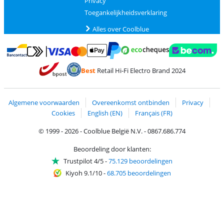
Privacy
Toegankelijkheidsverklaring
Alles over Coolblue
Betalen met MasterCard en Visa via ClickToPay
Betalen met Ecocheques
Betalen met Bancontact
Betalen met ApplePay
Webshop Trustmar
Betalen met PayPal
Best
Retail Hi-Fi Electro Brand 2024
Trustprofile van Coolblue
Verzending en bezorging met bPost
Algemene voorwaarden
Overeenkomst ontbinden
Privacy
Cookies
English (EN)
Français (FR)
© 1999 - 2026 - Coolblue België N.V. - 0867.686.774
Beoordeling door klanten:
Trustpilot 4/5
-
75.129 beoordelingen
Kiyoh 9.1/10
-
68.705 beoordelingen