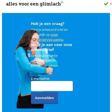
alles voor een glimlach
1
Heb je een vraag?
Vind je antwoord snel en
makkelijk op
onze
klantenservice pagina
.
Meld je aan voor onze
nieuwsbrief
Ontvang de beste
aanbiedingen en
persoonlijk advies.
E-mailadres
Aanmelden