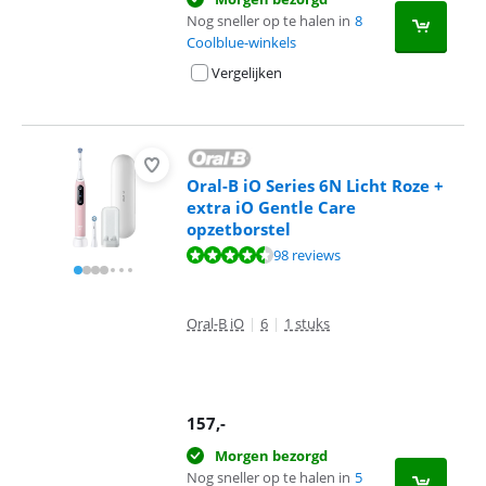
Nog sneller op te halen in
8
Coolblue-winkels
Vergelijken
Oral-B iO Series 6N Licht Roze +
extra iO Gentle Care
opzetborstel
Beoordeling is 8,8 van de 10, gebaseerd op 98 reviews.
98 reviews
Oral-B iO
|
6
|
1 stuks
157
,-
Morgen bezorgd
Nog sneller op te halen in
5