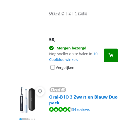
Oral-B iO
|
2
|
1 stuks
58
,-
Morgen bezorgd
Nog sneller op te halen in
10
Coolblue-winkels
Vergelijken
Oral-B iO 3 Zwart en Blauw Duo
pack
Beoordeling is 8,5 van de 10, gebaseerd op 34 reviews.
34 reviews