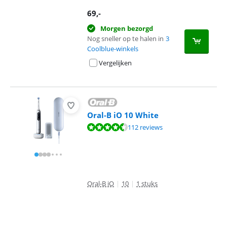
69
,-
Morgen bezorgd
Nog sneller op te halen in
3
Coolblue-winkels
Vergelijken
Oral-B iO 10 White
Beoordeling is 8,6 van de 10, gebaseerd op 112 reviews.
112 reviews
Oral-B iO
|
10
|
1 stuks