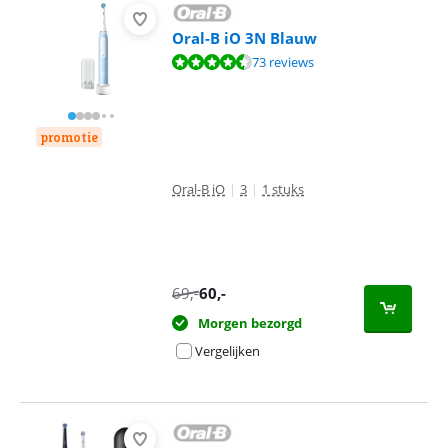
Oral-B iO 3N Blauw
Beoordeling is 8,6 van de 10, gebaseerd op 73 reviews.
73 reviews
promotie
Oral-B iO
|
3
|
1 stuks
69
,-
60
,-
Morgen bezorgd
Vergelijken