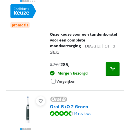
promotie
Onze keuze voor een tandenborstel
voor een complete
mondverzorging
|
Oral-B iO
|
10
|
1
stuks
327
,-
285
,-
Morgen bezorgd
Vergelijken
Oral-B iO 2 Groen
Beoordeling is 9,3 van de 10, gebaseerd op 14 reviews.
14 reviews