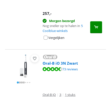
257
,-
Morgen bezorgd
Nog sneller op te halen in
5
Coolblue-winkels
Vergelijken
Oral-B iO 3N Zwart
Beoordeling is 8,6 van de 10, gebaseerd op 73 reviews.
73 reviews
Oral-B iO
|
3
|
1 stuks