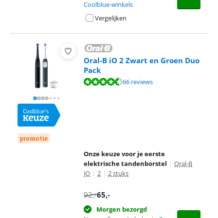
Coolblue-winkels
Vergelijken
Oral-B iO 2 Zwart en Groen Duo
Pack
Beoordeling is 8,9 van de 10, gebaseerd op 66 reviews.
66 reviews
promotie
Onze keuze voor je eerste
elektrische tandenborstel
|
Oral-B
iO
|
2
|
2 stuks
92
,-
65
,-
Morgen bezorgd