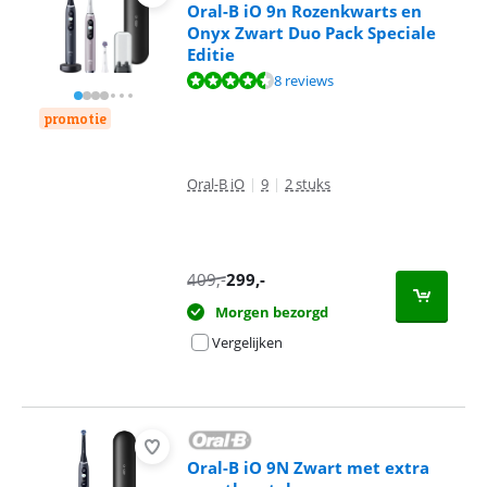
Oral-B iO 9n Rozenkwarts en
Onyx Zwart Duo Pack Speciale
Editie
Beoordeling is 8,9 van de 10, gebaseerd op 8 reviews.
8 reviews
promotie
Oral-B iO
|
9
|
2 stuks
409
,-
299
,-
Morgen bezorgd
Vergelijken
Oral-B iO 9N Zwart met extra