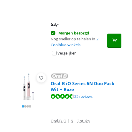
53
,-
Morgen bezorgd
Nog sneller op te halen in
2
Coolblue-winkels
Vergelijken
Oral-B iO Series 6N Duo Pack
Wit + Roze
Beoordeling is 9,0 van de 10, gebaseerd op 25 reviews.
25 reviews
Oral-B iO
|
6
|
2 stuks