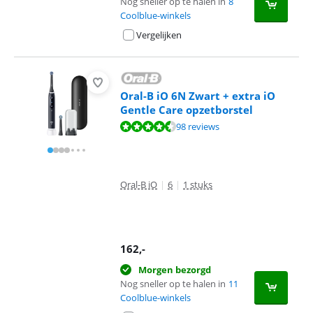
Nog sneller op te halen in
8
Coolblue-winkels
Vergelijken
Oral-B iO 6N Zwart + extra iO
Gentle Care opzetborstel
Beoordeling is 8,8 van de 10, gebaseerd op 98 reviews.
98 reviews
Oral-B iO
|
6
|
1 stuks
162
,-
Morgen bezorgd
Nog sneller op te halen in
11
Coolblue-winkels