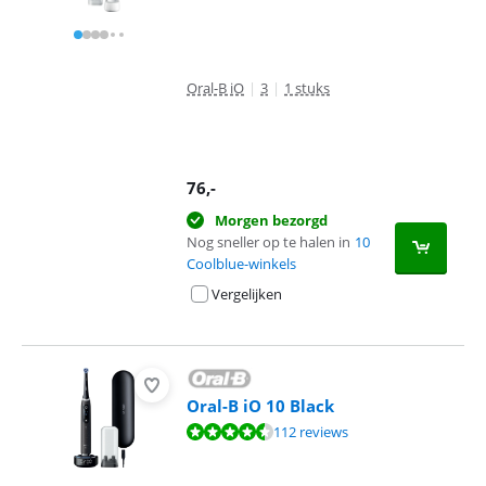
Oral-B iO
|
3
|
1 stuks
76
,-
Morgen bezorgd
Nog sneller op te halen in
10
Coolblue-winkels
Vergelijken
Oral-B iO 10 Black
Beoordeling is 8,6 van de 10, gebaseerd op 112 reviews.
112 reviews