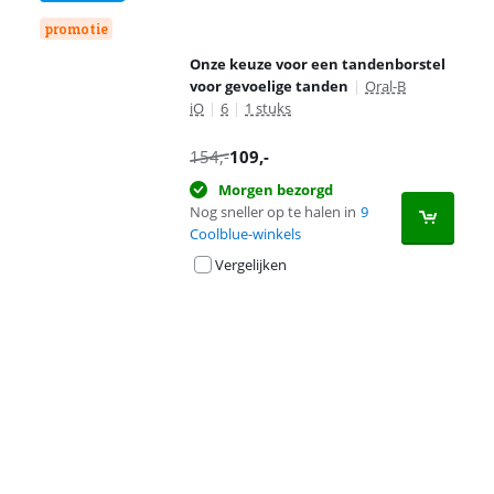
promotie
Onze keuze voor een tandenborstel
voor gevoelige tanden
|
Oral-B
iO
|
6
|
1 stuks
154
,-
109
,-
Morgen bezorgd
Nog sneller op te halen in
9
Coolblue-winkels
Vergelijken
Advertentie