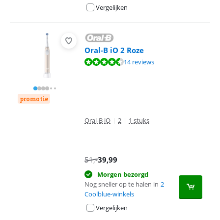
Vergelijken
Oral-B iO 2 Roze
Beoordeling is 9,3 van de 10, gebaseerd op 14 reviews.
14 reviews
promotie
Oral-B iO
|
2
|
1 stuks
51
,-
39,99
Morgen bezorgd
Nog sneller op te halen in
2
Coolblue-winkels
Vergelijken