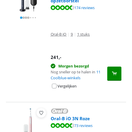
opzetborstel
Beoordeling is 8,8 van de 10, gebaseerd op 174 reviews.
174 reviews
Oral-B iO
|
9
|
1 stuks
241
,-
Morgen bezorgd
Nog sneller op te halen in
11
Coolblue-winkels
Vergelijken
Oral-B iO 3N Roze
Beoordeling is 8,6 van de 10, gebaseerd op 73 reviews.
73 reviews