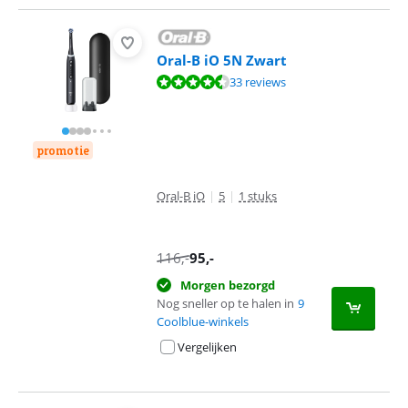
Oral-B iO 5N Zwart
Beoordeling is 9,2 van de 10, gebaseerd op 33 reviews.
33 reviews
promotie
Oral-B iO
|
5
|
1 stuks
116
,-
95
,-
Morgen bezorgd
Nog sneller op te halen in
9
Coolblue-winkels
Vergelijken