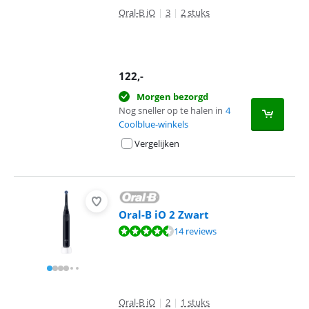
Oral-B iO
|
3
|
2 stuks
122
,-
Morgen bezorgd
Nog sneller op te halen in
4
Coolblue-winkels
Vergelijken
Oral-B iO 2 Zwart
Beoordeling is 9,3 van de 10, gebaseerd op 14 reviews.
14 reviews
Oral-B iO
|
2
|
1 stuks