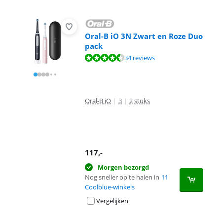
Oral-B iO 3N Zwart en Roze Duo
pack
Beoordeling is 8,5 van de 10, gebaseerd op 34 reviews.
34 reviews
Oral-B iO
|
3
|
2 stuks
117
,-
Morgen bezorgd
Nog sneller op te halen in
11
Coolblue-winkels
Vergelijken