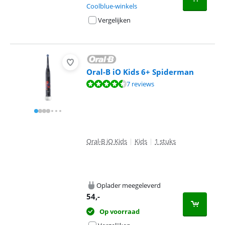
Coolblue-winkels
Vergelijken
Oral-B iO Kids 6+ Spiderman
Beoordeling is 9,4 van de 10, gebaseerd op 7 reviews.
7 reviews
Oral-B iO Kids
|
Kids
|
1 stuks
Oplader meegeleverd
54
,-
Op voorraad