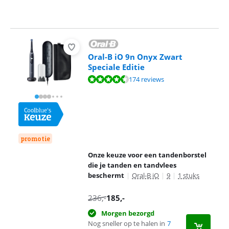
Oral-B iO 9n Onyx Zwart
Speciale Editie
Beoordeling is 8,8 van de 10, gebaseerd op 174 reviews.
174 reviews
promotie
Onze keuze voor een tandenborstel
die je tanden en tandvlees
beschermt
|
Oral-B iO
|
9
|
1 stuks
236
,-
185
,-
Morgen bezorgd
Nog sneller op te halen in
7