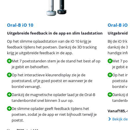
Oral-B iO 10
Oral-B iO 
Uitgebreide feedback in de app en slim laadstation
Uitgebreide
Op het slimme oplaadstation van de iO 10 krijg je
Bij de iO 9 k
feedback tijdens het poetsen. Dankzij de 3D tracking
dankzij de 3D
krijg je uitgebreide feedback in de app.
handige infor
Met 7 poetsstanden stem je de stand het best af op
Met 7 poet
je gebit en behoeften.
je gebit e
Op het interactieve kleurendisplay zie je de
Op het int
poetsstand, of je goed poetst en wanneer je de
poetsstand
borstel vervangt.
borstel ve
Dankzij de magnetische oplader laad je de Oral-B
Dankzij de
tandenborstel snel binnen 3 uur op.
tandenbors
De slimme oplader geeft feedback tijdens het
Vanaf
185
,-
t
poetsen, zodat je de app er niet bijhoudt terwijl je
Bekijk de 
poetst.