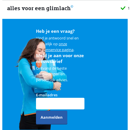
alles voor een glimlach
1
Heb je een vraag?
Vind je antwoord snel en
makkelijk op
onze
klantenservice pagina
.
Meld je aan voor onze
nieuwsbrief
Ontvang de beste
aanbiedingen en
persoonlijk advies.
E-mailadres
Aanmelden