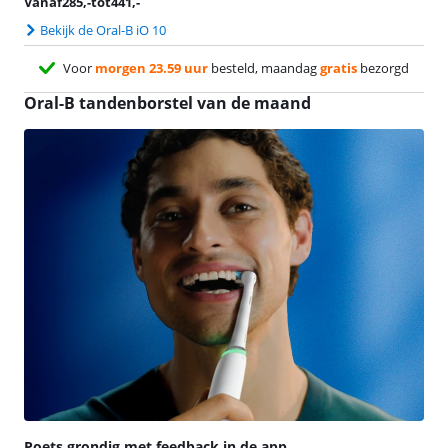
Vanaf
285
,-
tot
441
,-
Bekijk de Oral-B iO 10
Voor
morgen 23.59 uur
besteld, maandag
gratis
bezorgd
Oral-B tandenborstel van de maand
Poets grondig met feedback in de app