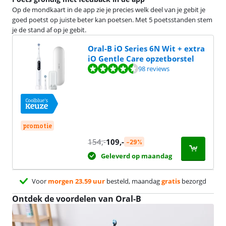
Op de mondkaart in de app zie je precies welk deel van je gebit je
goed poetst op juiste beter kan poetsen. Met 5 poetsstanden stem
je de stand af op je gebit.
Oral-B iO Series 6N Wit + extra
iO Gentle Care opzetborstel
Beoordeling is 8,8 van de 10, gebaseerd op 98 reviews.
98 reviews
promotie
154
,-
109
,-
-29%
Geleverd op maandag
Voor
morgen 23.59 uur
besteld, maandag
gratis
bezorgd
Ontdek de voordelen van Oral-B