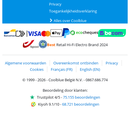
Privacy
Toegankelijkheidsverklaring
Alles over Coolblue
Betalen met MasterCard en Visa via ClickToPay
Betalen met Ecocheques
Betalen met Bancontact
Betalen met ApplePay
Webshop Trustmar
Betalen met PayPal
Best
Retail Hi-Fi Electro Brand 2024
Trustprofile van Coolblue
Verzending en bezorging met bPost
Algemene voorwaarden
Overeenkomst ontbinden
Privacy
Cookies
Français (FR)
English (EN)
© 1999 - 2026 - Coolblue België N.V. - 0867.686.774
Beoordeling door klanten:
Trustpilot 4/5
-
75.155 beoordelingen
Kiyoh 9.1/10
-
68.721 beoordelingen