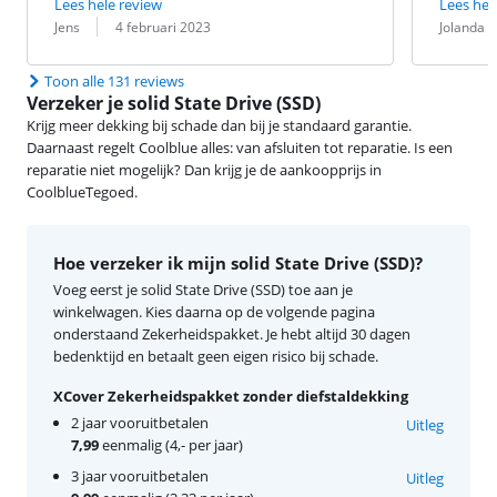
Lees hele review
Lees hel
Beoordeling door:
Datum:
Beoordeling 
Datum:
Jens
4 februari 2023
Jolanda
Toon alle 131 reviews
Verzeker je solid State Drive (SSD)
Krijg meer dekking bij schade dan bij je standaard garantie.
Daarnaast regelt Coolblue alles: van afsluiten tot reparatie. Is een
reparatie niet mogelijk? Dan krijg je de aankoopprijs in
CoolblueTegoed.
Hoe verzeker ik mijn solid State Drive (SSD)?
Voeg eerst je solid State Drive (SSD) toe aan je
winkelwagen. Kies daarna op de volgende pagina
onderstaand Zekerheidspakket. Je hebt altijd 30 dagen
bedenktijd en betaalt geen eigen risico bij schade.
XCover Zekerheidspakket zonder diefstaldekking
2 jaar vooruitbetalen
Uitleg
7,99
eenmalig (4,- per jaar)
3 jaar vooruitbetalen
Uitleg