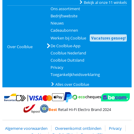
Bekijk al onze 11 winkels
Ons assortiment
Bedrijfswebsite
Nieuws
Cadeaubonnen
Werken bij Coolblue
Vacatures genoeg!
De Coolblue-App
Over Coolblue
Coolblue Nederland
Coolblue Duitsland
Privacy
Toegankelijkheidsverklaring
Alles over Coolblue
Betalen met MasterCard en Visa via ClickToPay
Betalen met Ecocheques
Betalen met Bancontact
Betalen met ApplePay
Webshop Trustmar
Betalen met PayPal
Best
Retail Hi-Fi Electro Brand 2024
Trustprofile van Coolblue
Verzending en bezorging met bPost
Algemene voorwaarden
Overeenkomst ontbinden
Privacy