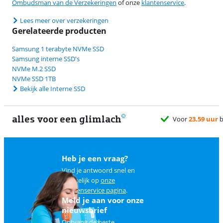
Ombudsman van de Verzekeringen
of onze
klantenservice
.
Lees meer over verzekeringen
Gerelateerde producten
Samsung 1 terabyte NVMe SSD
Samsung interne SSD's
NVMe M.2 SSD
NVMe SSD 1TB
Bekijk alle Interne SSD
alles voor een glimlach
Heb je een vraag?
Vind je antwoord snel en
makkelijk op
onze
klantenservice pagina
.
Meld je aan voor onze
nieuwsbrief
Ontvang de beste