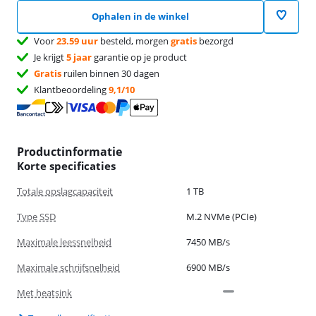
Ophalen in de winkel
Voor
23.59 uur
besteld, morgen
gratis
bezorgd
Je krijgt
5 jaar
garantie op je product
Gratis
ruilen binnen 30 dagen
Klantbeoordeling
9,1/10
Productinformatie
Korte specificaties
Totale opslagcapaciteit
1 TB
Type SSD
M.2 NVMe (PCIe)
Maximale leessnelheid
7450 MB/s
Maximale schrijfsnelheid
6900 MB/s
Met heatsink