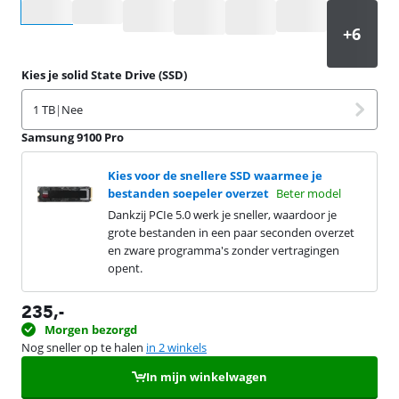
Selecteer een optie
Kies je solid State Drive (SSD)
1 TB
|
Nee
Samsung 9100 Pro
Kies voor de snellere SSD waarmee je
bestanden soepeler overzet
Beter model
Dankzij PCIe 5.0 werk je sneller, waardoor je
grote bestanden in een paar seconden overzet
en zware programma's zonder vertragingen
opent.
235
,-
Morgen bezorgd
Nog sneller op te halen
in 2 winkels
In mijn winkelwagen