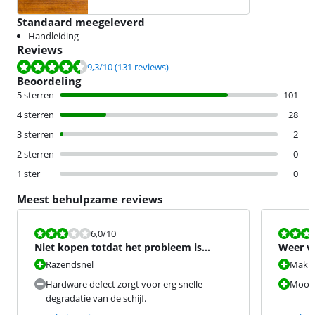
Standaard meegeleverd
Handleiding
Reviews
Beoordeling is 9,3 van de 10, gebaseerd op 131 reviews.
9,3
/10
(131 reviews)
Beoordeling
5 sterren
101
4 sterren
28
3 sterren
2
2 sterren
0
1 ster
0
Meest behulpzame reviews
Beoordeling is 6,0 van de 10.
Beoordeling i
6,0
/10
Niet kopen totdat het probleem is
Weer v
opgelost door Samsung.
PlaySta
Razendsnel
Makkel
Hardware defect zorgt voor erg snelle
Mooie
degradatie van de schijf.