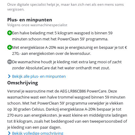
Onze digitale specialist helpt je, maar kan zich net als een mens soms
vergissen.
Plus- en minpunten
Volgens onze wasmachinespecialist
Een halve belading met 5 kilogram wasgoed is binnen 59
minuten schoon met het PowerClean 59' programma.
Met energieklasse A-20% was je energiezuinig en bespaar je tot €
270,- aan energiekosten over de levensduur.
De wasmachine houdt je kleding niet extra lang mooi of zacht
zonder AbsoluteCare dat het water onthardt met zout.
Bekijk alle plus- en minpunten
Omschrijving
Versnel je wasroutine met de AEG LR86CB86 PowerCare. Deze
wasmachine wast een halve trommel wasgoed binnen 59 minuten
schoon. Met het PowerClean 59' programma verwijder je vlekken
op 30 graden Celsius. Dankzij energieklasse A-20% bespaar je tot
270 euro aan energiekosten. Je wast kleine en middelgrote ladingen
tot 8 kilogram, zoals het beddengoed van een tweepersoonsbed of
je kleding van een paar dagen.
Bekijk volledige omschrijving