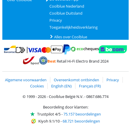
Coolblue Nederland
Coolblue Duitsland
Privacy
Toegankelijkheidsverklaring
Alles over Coolblue
Betalen met MasterCard en Visa via ClickToPay
Betalen met Ecocheques
Betalen met Bancontact
Betalen met ApplePay
Webshop Trustmar
Betalen met PayPal
Best
Retail Hi-Fi Electro Brand 2024
Trustprofile van Coolblue
Verzending en bezorging met bPost
Algemene voorwaarden
Overeenkomst ontbinden
Privacy
Cookies
English (EN)
Français (FR)
© 1999 - 2026 - Coolblue België N.V. - 0867.686.774
Beoordeling door klanten:
Trustpilot 4/5
-
75.157 beoordelingen
Kiyoh 9.1/10
-
68.721 beoordelingen