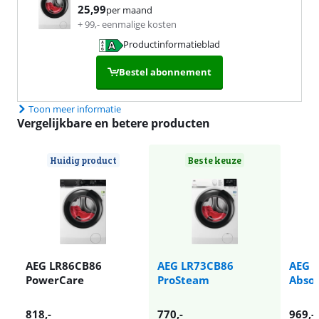
25,99
per maand
+
99
,-
eenmalige kosten
Productinformatieblad
opent in nieuw tabblad
Bestel abonnement
Toon meer informatie
Vergelijkbare en betere producten
Huidig product
Beste keuze
AEG LR86CB86
AEG LR73CB86
AEG 
PowerCare
ProSteam
Abso
818
,-
770
,-
969
,-