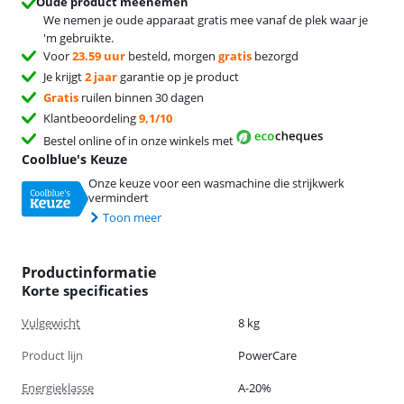
Oude product meenemen
We nemen je oude apparaat gratis mee vanaf de plek waar je
'm gebruikte.
Voor
23.59 uur
besteld, morgen
gratis
bezorgd
Je krijgt
2 jaar
garantie op je product
Gratis
ruilen binnen 30 dagen
Klantbeoordeling
9,1/10
Bestel online of in onze winkels met
Coolblue's Keuze
Onze keuze voor een wasmachine die strijkwerk
vermindert
Toon meer
Productinformatie
Korte specificaties
Vulgewicht
8 kg
Product lijn
PowerCare
Energieklasse
A-20%