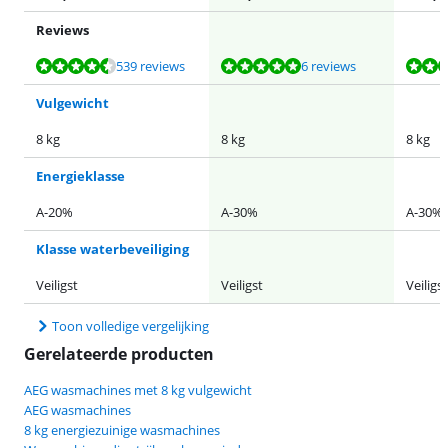
Reviews
Beoordeling is 8,9 van de 10, gebaseerd op 539 reviews.
Beoordeling is 9,5 van de 10, gebaseerd op 6 reviews.
Beoordeling is 8,9 van de 10, gebaseerd op 34 reviews.
Beoordeling is 9,4 van de 10, gebaseerd op 12 reviews.
Beoordeling is 8,5 van de 10, gebaseerd op 4 reviews.
539 reviews
6 reviews
Vulgewicht
8 kg
8 kg
8 kg
Energieklasse
A-20%
A-30%
A-30%
Klasse waterbeveiliging
Veiligst
Veiligst
Veiligst
Toon volledige vergelijking
Gerelateerde producten
AEG wasmachines met 8 kg vulgewicht
AEG wasmachines
8 kg energiezuinige wasmachines