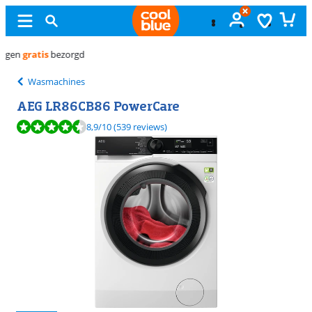
Gratis
ruilen
Wasmachines
AEG LR86CB86 PowerCare
Beoordeling is 8,9 van de 10, gebaseerd op 539 reviews.
8,9
/10
(539 reviews)