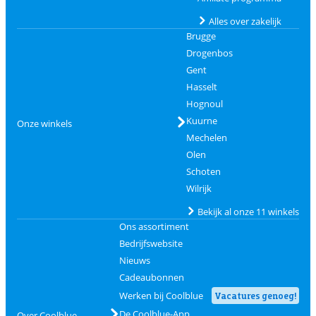
Alles over zakelijk
Brugge
Drogenbos
Gent
Hasselt
Hognoul
Kuurne
Onze winkels
Mechelen
Olen
Schoten
Wilrijk
Bekijk al onze 11 winkels
Ons assortiment
Bedrijfswebsite
Nieuws
Cadeaubonnen
Werken bij Coolblue
Vacatures genoeg!
De Coolblue-App
Over Coolblue