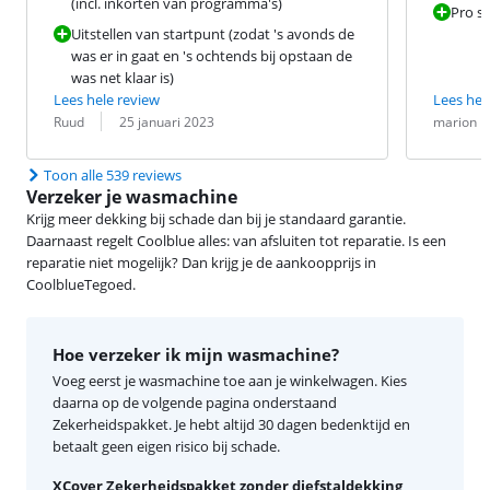
(incl. inkorten van programma's)
Pro s
Uitstellen van startpunt (zodat 's avonds de
was er in gaat en 's ochtends bij opstaan de
was net klaar is)
Lees hele review
Lees hel
Beoordeling door:
Datum:
Beoordeling 
Datum:
Ruud
25 januari 2023
marion
Toon alle 539 reviews
Verzeker je wasmachine
Krijg meer dekking bij schade dan bij je standaard garantie.
Daarnaast regelt Coolblue alles: van afsluiten tot reparatie. Is een
reparatie niet mogelijk? Dan krijg je de aankoopprijs in
CoolblueTegoed.
Hoe verzeker ik mijn wasmachine?
Voeg eerst je wasmachine toe aan je winkelwagen. Kies
daarna op de volgende pagina onderstaand
Zekerheidspakket. Je hebt altijd 30 dagen bedenktijd en
betaalt geen eigen risico bij schade.
XCover Zekerheidspakket zonder diefstaldekking