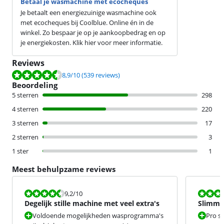
Betaal je wasmachine met ecocheques
Je betaalt een energiezuinige wasmachine ook
met ecocheques bij Coolblue. Online én in de
winkel. Zo bespaar je op je aankoopbedrag en op
je energiekosten. Klik hier voor meer informatie.
Reviews
Beoordeling is 8,9 van de 10, gebaseerd op 539 reviews.
8,9
/10
(539 reviews)
Beoordeling
5 sterren
298
4 sterren
220
3 sterren
17
2 sterren
3
1 ster
1
Meest behulpzame reviews
Beoordeling is 9,2 van de 10.
Beoordeling i
9,2
/10
Degelijk stille machine met veel extra's
Slimme
Voldoende mogelijkheden wasprogramma's
Pro s