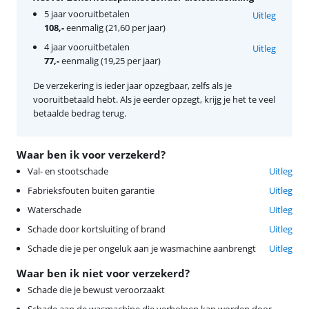
5 jaar vooruitbetalen
Uitleg
108,-
eenmalig (21,60 per jaar)
4 jaar vooruitbetalen
Uitleg
77,-
eenmalig (19,25 per jaar)
De verzekering is ieder jaar opzegbaar, zelfs als je
vooruitbetaald hebt. Als je eerder opzegt, krijg je het te veel
betaalde bedrag terug.
Waar ben ik voor verzekerd?
Val- en stootschade
Uitleg
Fabrieksfouten buiten garantie
Uitleg
Waterschade
Uitleg
Schade door kortsluiting of brand
Uitleg
Schade die je per ongeluk aan je wasmachine aanbrengt
Uitleg
Waar ben ik niet voor verzekerd?
Schade die je bewust veroorzaakt
Schade aan de wasmachine die verholpen kan worden door