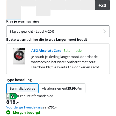
Selecteer een optie
Kies je wasmachine
8 kg vulgewicht - Label A-20%
Beste wasmachine die je was langer mooi houdt
AEG AbsoluteCare
Beter model
Je houdt je kleding langer mooi, doordat de
wasmachine het water onthardt met zout.
Hierdoor blijft je zwarte trui donker en zacht.
Type bestelling
Eenmalig bedrag
Als abonnement
25,99
p/m
Productinformatieblad
opent in nieuw tabblad
818
,-
Voordelige Tweedekans
van
730
,-
Morgen bezorgd