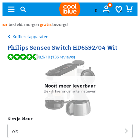
Gratis
ruilen
Koffiezetapparaten
Philips Senseo Switch HD6592/04 Wit
Beoordeling is 8,5 van de 10, gebaseerd op 136 reviews.
8,5
/10
(136 reviews)
Nooit meer leverbaar
Bekijk hieronder alternatieven
Kies je kleur
Wit