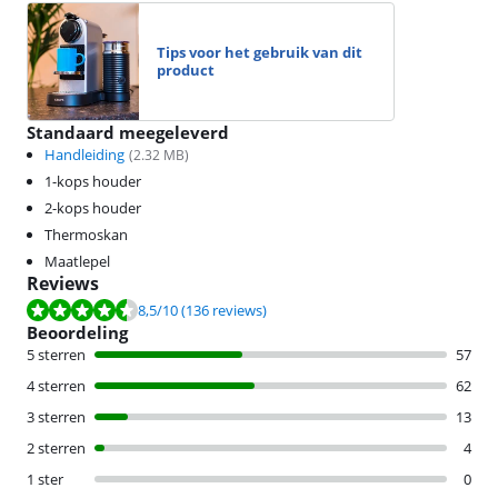
Tips voor het gebruik van dit
product
Standaard meegeleverd
Handleiding
(
2.32
MB)
1-kops houder
2-kops houder
Thermoskan
Maatlepel
Reviews
Beoordeling is 8,5 van de 10, gebaseerd op 136 reviews.
8,5
/10
(136 reviews)
Beoordeling
5 sterren
57
4 sterren
62
3 sterren
13
2 sterren
4
1 ster
0