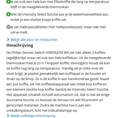
Je zet ook een hele kan met filterkoffie die lang op temperatuur
blijft in de meegeleverde thermoskan.
Met de Intensity Select functie pas je de waterhoeveelheid aan,
zodat je een sterker kopje koffie zet.
Je zet melkspecialiteiten met melkpoederpads, maar niet met
verse melk.
Bekijk alle plus- en minpunten
Omschrijving
De Philips Senseo Switch HD6592/04 Wit zet niet alleen 2 koffies
tegelijkertijd, maar zet ook een hele koffiekan. Uit de meegeleverde
thermoskan haal je zo'n 7 koppen koffie. Vervolgens houdt de kan
de koffie nog lang op temperatuur. Handig als je visite over de
vloer krijgt. Je plaatst gemakkelijk een koffiepad in de houder en
drukt op de knop. Zo is de koffie in een handomdraai gezet. Naast
een pot koffie, zet het koffiezetapparaat een milde kop koffie en
een kleinere sterkte kop koffie, dankzij de Intensity Select Functie.
Het apparaat schakelt zichzelf automatisch uit. Dat is niet de enige
duurzame functie, zo bestaat de Senseo tot wel 50 procent uit
gerecycled materiaal. Zodra de machine toe is aan een
ontkalkingsbeurt, licht het indicatielampje op.
Bekijk volledige omschrijving