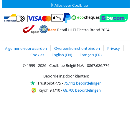
Alles over Coolblue
Betalen met MasterCard en Visa via ClickToPay
Betalen met Ecocheques
Betalen met Bancontact
Betalen met ApplePay
Webshop Trustmar
Betalen met PayPal
Best
Retail Hi-Fi Electro Brand 2024
Trustprofile van Coolblue
Verzending en bezorging met bPost
Algemene voorwaarden
Overeenkomst ontbinden
Privacy
Cookies
English (EN)
Français (FR)
© 1999 - 2026 - Coolblue België N.V. - 0867.686.774
Beoordeling door klanten:
Trustpilot 4/5
-
75.112 beoordelingen
Kiyoh 9.1/10
-
68.700 beoordelingen