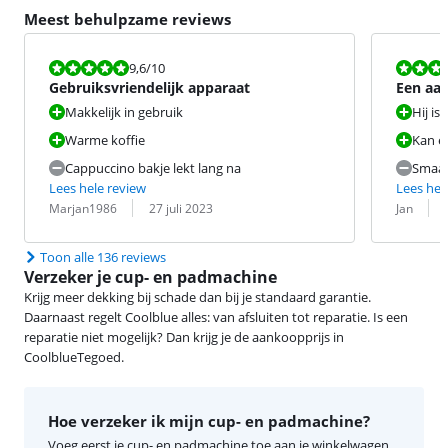
Meest behulpzame reviews
Beoordeling is 9,6 van de 10.
Beoordeling i
9,6
/10
Gebruiksvriendelijk apparaat
Een aan
Makkelijk in gebruik
Hij is
Warme koffie
Kan e
Cappuccino bakje lekt lang na
Smaak
Lees hele review
Lees hel
Beoordeling door:
Datum:
Beoordeling 
Datum:
Marjan1986
27 juli 2023
Jan
Toon alle 136 reviews
Verzeker je cup- en padmachine
Krijg meer dekking bij schade dan bij je standaard garantie.
Daarnaast regelt Coolblue alles: van afsluiten tot reparatie. Is een
reparatie niet mogelijk? Dan krijg je de aankoopprijs in
CoolblueTegoed.
Hoe verzeker ik mijn cup- en padmachine?
Voeg eerst je cup- en padmachine toe aan je winkelwagen.