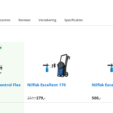
ssoires
Reviews
Verzekering
Specificaties
e
ontrol Flex
Nilfisk Excellent 170
Nilfisk Exc
351
,-
279
,-
500
,-