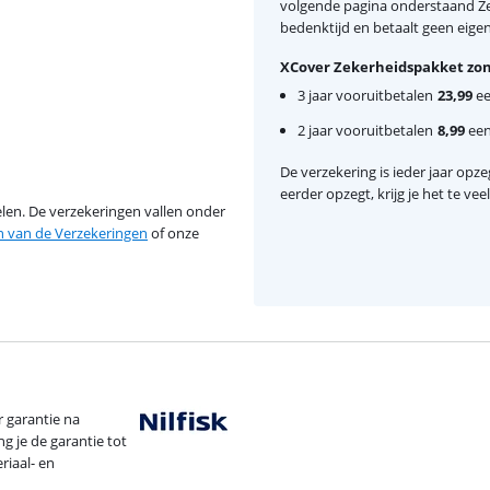
volgende pagina onderstaand Zek
bedenktijd en betaalt geen eigen 
XCover Zekerheidspakket zon
3 jaar vooruitbetalen
23,99
ee
2 jaar vooruitbetalen
8,99
een
De verzekering is ieder jaar opzeg
eerder opzegt, krijg je het te ve
en. De verzekeringen vallen onder
van de Verzekeringen
of onze
r garantie na
 je de garantie tot
riaal- en