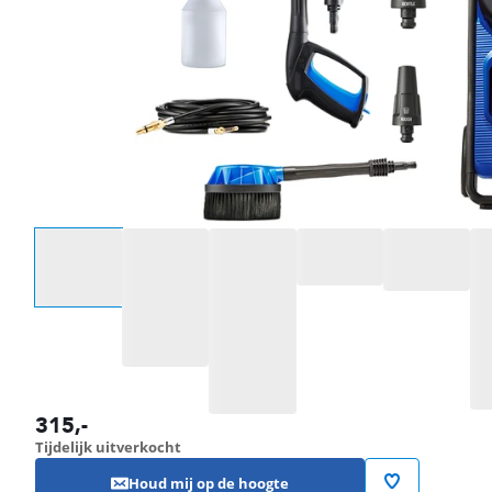
Selecteer een optie
315
,-
Tijdelijk uitverkocht
Houd mij op de hoogte