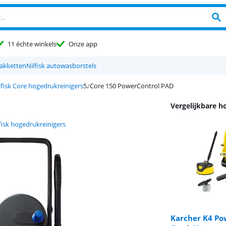
11 échte winkels
Onze app
pakketten
Nilfisk autowasborstels
lfisk Core hogedrukreinigers
Core 150 PowerControl PAD
Vergelijkbare h
fisk hogedrukreinigers
Karcher K4 Po