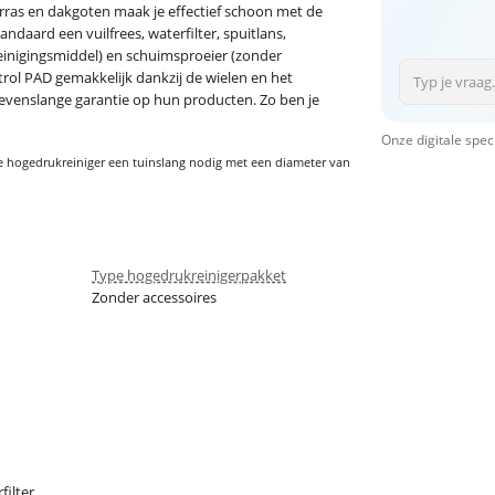
rras en dakgoten maak je effectief schoon met de
tandaard een vuilfrees, waterfilter, spuitlans,
 reinigingsmiddel) en schuimsproeier (zonder
rol PAD gemakkelijk dankzij de wielen en het
t levenslange garantie op hun producten. Zo ben je
Onze digitale spec
e hogedrukreiniger een tuinslang nodig met een diameter van
Type hogedrukreinigerpakket
Zonder accessoires
filter