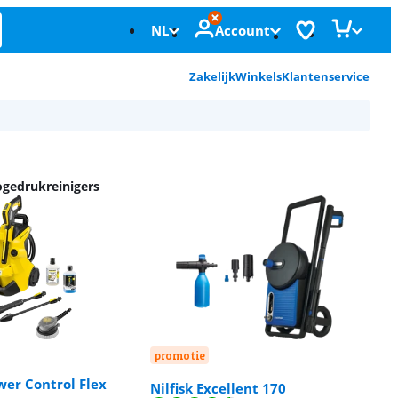
NL
Account
Zakelijk
Winkels
Klantenservice
ogedrukreinigers
promotie
wer Control Flex
Nilfisk Excellent 170