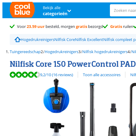
Bekijk alle
categorieën
Voor
23.59 uur
besteld, morgen
gratis
bezorgd
Gratis
ruilen
Hogedrukreinigers
Nilfisk Core
Nilfisk Excellent
Nilfisk compleet 
Tuingereedschap
Hogedrukreinigers
Nilfisk hogedrukreinigers
Ni
Nilfisk Core 150 PowerControl PAD
Beoordeling is 9,2 van de 10, gebaseerd op 16 reviews.
Bekijk alle
9,2
/10
(16 reviews)
Toon alle accessoires
Nil