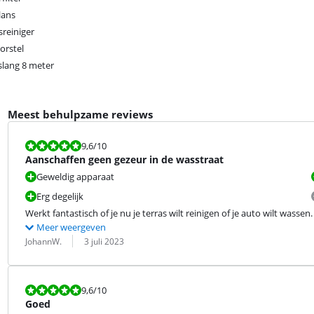
lans
sreiniger
orstel
slang 8 meter
Meest behulpzame reviews
Beoordeling is 9,6 van de 10.
9,6
/10
Aanschaffen geen gezeur in de wasstraat
Geweldig apparaat
Erg degelijk
Werkt fantastisch of je nu je terras wilt reinigen of je auto wilt wasse
Meer weergeven
Beoordeling door:
Datum:
JohannW.
3 juli 2023
Beoordeling is 9,6 van de 10.
9,6
/10
Goed