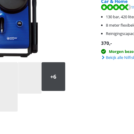
Car & Home
Beoordeling is 9,2
Beoordeling is 8,8
1
130 bar, 420 lite
8 meter flexibe
Reinigingscapac
370
,-
Morgen bezo
Bekijk alle Nilf