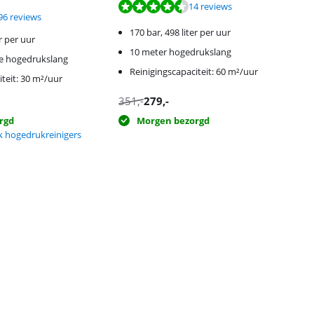
 van de 10, gebaseerd op 14 reviews.
14 reviews
 van de 10, gebaseerd op 196 reviews.
96 reviews
170 bar, 498 liter per uur
r per uur
10 meter hogedrukslang
le hogedrukslang
Reinigingscapaciteit: 60 m²/uur
iteit: 30 m²/uur
351
,-
279
,-
rgd
Morgen bezorgd
isk hogedrukreinigers