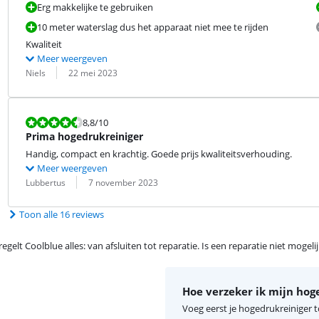
Erg makkelijke te gebruiken
10 meter waterslag dus het apparaat niet mee te rijden
Kwaliteit
Meer weergeven
Beoordeling door:
Datum:
Niels
22 mei 2023
Beoordeling is 8,8 van de 10.
8,8
/10
Prima hogedrukreiniger
Handig, compact en krachtig. Goede prijs kwaliteitsverhouding.
Meer weergeven
Beoordeling door:
Datum:
Lubbertus
7 november 2023
Toon alle 16 reviews
egelt Coolblue alles: van afsluiten tot reparatie. Is een reparatie niet mogel
Hoe verzeker ik mijn hog
Voeg eerst je hogedrukreiniger 