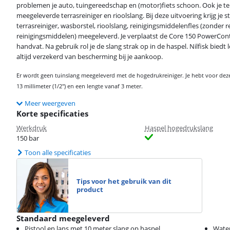
problemen je auto, tuingereedschap en (motor)fiets schoon. Ook je te
meegeleverde terrasreiniger en rioolslang. Bij deze uitvoering krijg je s
terrasreiniger, wasborstel, rioolslang, reinigingsmiddelenfles (zonder
reinigingsmiddelen) meegeleverd. Je verplaatst de Core 150 PowerCont
handvat. Na gebruik rol je de slang strak op in de haspel. Nilfisk bied
altijd verzekerd van bescherming bij je aankoop.
Er wordt geen tuinslang meegeleverd met de hogedrukreiniger. Je hebt voor dez
13 millimeter (1/2") en een lengte vanaf 3 meter.
Meer weergeven
Korte specificaties
Werkdruk
Haspel hogedrukslang
150 bar
Toon alle specificaties
Tips voor het gebruik van dit
product
Standaard meegeleverd
Pistool en lans met 10 meter slang op haspel
Water