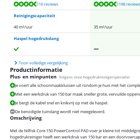
Beoordeling is 9,2 van de 10, gebaseerd op 16 reviews.
Beoordeling is 8,8 van de 10, gebaseerd op 196 reviews.
Beoordeling is 9,2 van de 10, gebaseerd op 14 reviews.
Beoordeling is 9,2 van de 10, gebaseerd op 14 reviews.
Beoordeling is 8,7 van de 10, gebaseerd op 27 reviews.
16 reviews
196 review
Reinigingscapaciteit
40 m²/uur
35 m²/uur
Haspel hogedrukslang
Toon volledige vergelijking
Productinformatie
Plus- en minpunten
Volgens onze hogedrukreinigerspecialist
Je voert alle schoonmaakklussen uit rondom je huis met het comple
Met een werkdruk van 150 bar maak sneller grote, vervuilde opper
Je bergt de kabel snel en knikvrij op met de haspel.
De benodigde tuinslang wordt niet meegeleverd.
Omschrijving
Met de Nilfisk Core 150 PowerControl PAD voer je kleine tot middelg
hogedrukreiniger heeft een werkdruk van 150 bar en een doorvoercapac