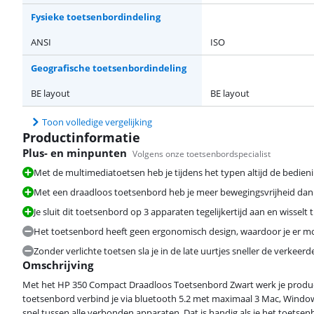
Fysieke toetsenbordindeling
ANSI
ISO
Geografische toetsenbordindeling
BE layout
BE layout
Toon volledige vergelijking
Productinformatie
Plus- en minpunten
Volgens onze toetsenbordspecialist
Met de multimediatoetsen heb je tijdens het typen altijd de bedien
Met een draadloos toetsenbord heb je meer bewegingsvrijheid da
Je sluit dit toetsenbord op 3 apparaten tegelijkertijd aan en wisse
Het toetsenbord heeft geen ergonomisch design, waardoor je er mog
Zonder verlichte toetsen sla je in de late uurtjes sneller de verkee
Omschrijving
Met het HP 350 Compact Draadloos Toetsenbord Zwart werk je produc
toetsenbord verbind je via bluetooth 5.2 met maximaal 3 Mac, Window
snel tussen alle verbonden apparaten. Dat is handig als je het toetsen