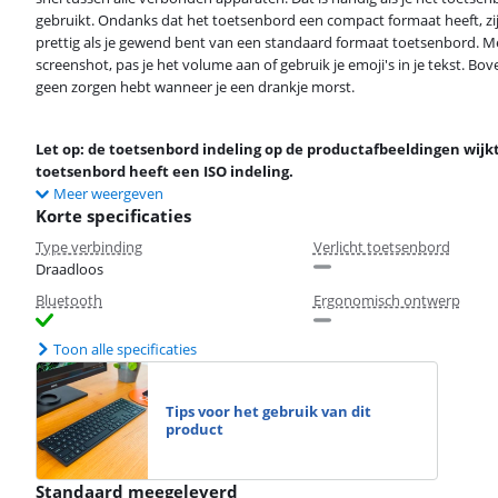
gebruikt. Ondanks dat het toetsenbord een compact formaat heeft, zij
prettig als je gewend bent van een standaard formaat toetsenbord. M
screenshot, pas je het volume aan of gebruik je emoji's in je tekst. B
geen zorgen hebt wanneer je een drankje morst.
Let op: de toetsenbord indeling op de productafbeeldingen wijkt
toetsenbord heeft een ISO indeling.
Meer weergeven
Korte specificaties
Type verbinding
Verlicht toetsenbord
Draadloos
Bluetooth
Ergonomisch ontwerp
Toon alle specificaties
Tips voor het gebruik van dit
product
Standaard meegeleverd