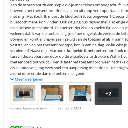
Aan de achterkant zit een klepje die je moeiteloos omhoogschuift. Hier
bovenop het toetsenbord zit de aan- en uitknop verstopt. Nadat ik h
met mijn MacBook. Ik moest de bluetooth toets ongeveer 1-2 second
bluetooth menu kon vinden. Ook dit ging dus razendsnel. Het enige 
mijn nieuwe toetsenbord. De toetsen zijn vlak en voelen fijn aan als j
weleens dat ik van de toetsen afglijd of per ongeluk de verkeerde lette
Bovendien komt er vrijwel geen geluid van de toetsen af als ik aan het
vaststellen van het toetsenbordtype, kon ik aan de slag. Voilà! Wist j
verbinden? Naast mijn Macbook, koppelde ik het toetsenbord ook makk
tussen deze apparaten door op de wisseltoets te drukken. Wat ik het f
toetsenbord onthoudt. Toen ik later het toetsenbord weer inschakelde
als je onderweg nog even snel een aanpassing moet doen. Het enige wat
avond door en zie dan de toetsen niet goed.
Meer weergeven
Beoordeling door:
Datum:
Rowan. Apple specialist.
27 maart 2023
Beoordeling is 5,2 van de 10.