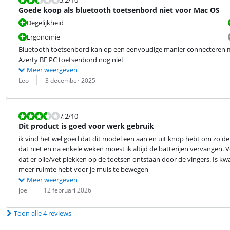
5,2
/10
Goede koop als bluetooth toetsenbord niet voor Mac OS
Degelijkheid
Ergonomie
Bluetooth toetsenbord kan op een eenvoudige manier connecteren met
Azerty BE PC toetsenbord nog niet
Meer weergeven
Beoordeling door:
Datum:
Leo
3 december 2025
Beoordeling is 7,2 van de 10.
7,2
/10
Dit product is goed voor werk gebruik
ik vind het wel goed dat dit model een aan en uit knop hebt om zo de
dat niet en na enkele weken moest ik altijd de batterijen vervangen. 
dat er olie/vet plekken op de toetsen ontstaan door de vingers. Is kwali
meer ruimte hebt voor je muis te bewegen
Meer weergeven
Beoordeling door:
Datum:
joe
12 februari 2026
Toon alle 4 reviews