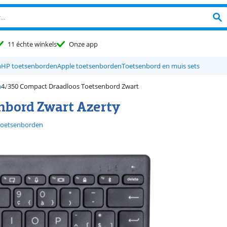
11 échte winkels
Onze app
n
HP toetsenborden
Apple toetsenborden
Toetsenbord en muis sets
n
350 Compact Draadloos Toetsenbord Zwart
nbord Zwart Azerty
toetsenborden