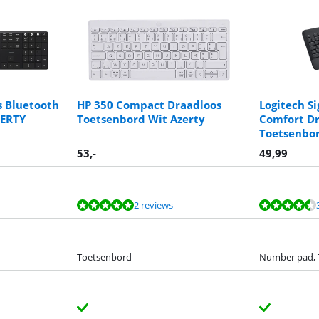
s Bluetooth
HP 350 Compact Draadloos
Logitech S
ZERTY
Toetsenbord Wit Azerty
Comfort D
Toetsenbor
53
,-
49,99
2 reviews
Toetsenbord
Number pad, 