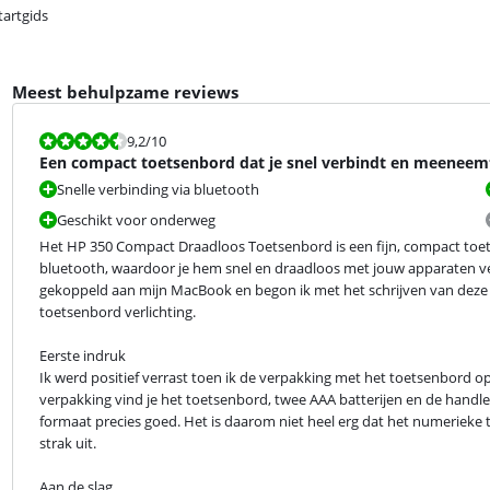
tartgids
Meest behulpzame reviews
Beoordeling is 9,2 van de 10.
9,2
/10
Een compact toetsenbord dat je snel verbindt en meeneem
Snelle verbinding via bluetooth
Geschikt voor onderweg
Het HP 350 Compact Draadloos Toetsenbord is een fijn, compact toet
bluetooth, waardoor je hem snel en draadloos met jouw apparaten ve
gekoppeld aan mijn MacBook en begon ik met het schrijven van deze r
toetsenbord verlichting.
Eerste indruk

Ik werd positief verrast toen ik de verpakking met het toetsenbord oppak
verpakking vind je het toetsenbord, twee AAA batterijen en de handlei
formaat precies goed. Het is daarom niet heel erg dat het numerieke t
strak uit.
Aan de slag
