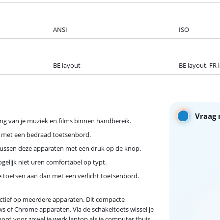
ANSI
ISO
BE layout
BE layout, FR 
Vraag 
ing van je muziek en films binnen handbereik.
n met een bedraad toetsenbord.
lt tussen deze apparaten met een druk op de knop.
elijk niet uren comfortabel op typt.
rde toetsen aan dan met een verlicht toetsenbord.
tief op meerdere apparaten. Dit compacte
s of Chrome apparaten. Via de schakeltoets wissel je
bord voor zowel je werk laptop als je computer thuis