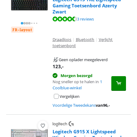
Gaming Toetsenbord Azerty
Zwart
Beoordeling is 8,7 van de 10, gebaseerd op 3 reviews.
3 reviews
FR-layout
Draadloos
|
Bluetooth
|
Verlicht
toetsenbord
Geen oplader meegeleverd
123
,-
Morgen bezorgd
Nog sneller op te halen in
1
Coolblue-winkel
Vergelijken
Voordelige Tweedekans
van
96
,-
Logitech G915 X Lightspeed