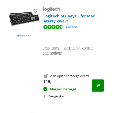
Logitech MX Keys S for Mac
Azerty Zwart
Beoordeling is 9,3 van de 10, gebaseerd op 3 reviews.
3 reviews
Draadloos
|
Bluetooth
|
Verlicht
toetsenbord
Geen oplader meegeleverd
119
,-
Morgen bezorgd
Vergelijken