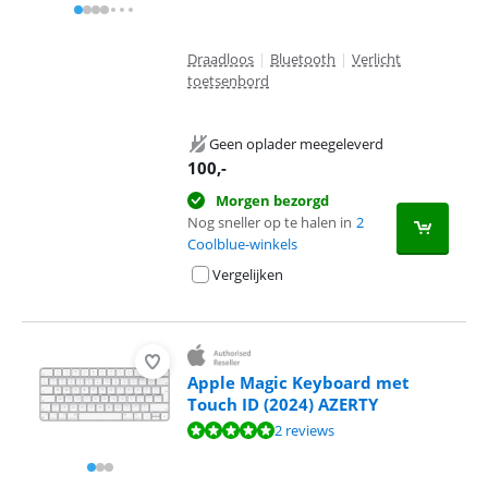
Draadloos
|
Bluetooth
|
Verlicht
toetsenbord
Geen oplader meegeleverd
100
,-
Morgen bezorgd
Nog sneller op te halen in
2
Coolblue-winkels
Vergelijken
Apple Magic Keyboard met
Touch ID (2024) AZERTY
Beoordeling is 10 van de 10, gebaseerd op 2 reviews.
2 reviews