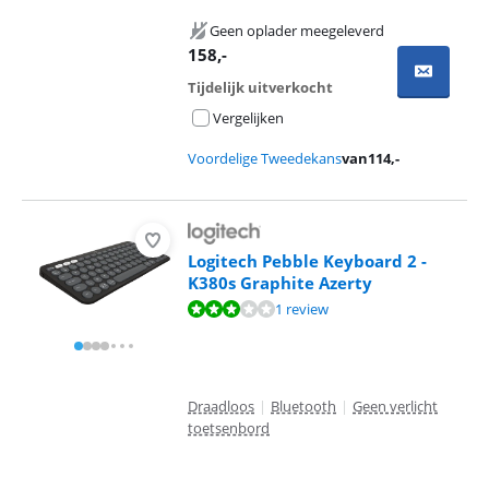
Geen oplader meegeleverd
158
,-
Tijdelijk uitverkocht
Vergelijken
Voordelige Tweedekans
van
114
,-
Logitech Pebble Keyboard 2 -
K380s Graphite Azerty
Beoordeling is 6,4 van de 10, gebaseerd op 1 review.
1 review
Draadloos
|
Bluetooth
|
Geen verlicht
toetsenbord