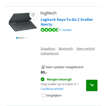
Logitech Keys-To-Go 2 Grafiet
Azerty
Beoordeling is 9,3 van de 10, gebaseerd op 1 review.
1 review
Draadloos
|
Bluetooth
|
Geen verlicht
toetsenbord
Geen oplader meegeleverd
80
,-
Morgen bezorgd
Nog sneller op te halen in
1
Coolblue-winkel
Vergelijken