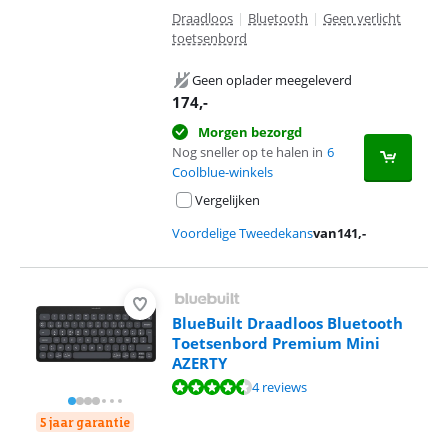
Draadloos
|
Bluetooth
|
Geen verlicht
toetsenbord
Geen oplader meegeleverd
174
,-
Morgen bezorgd
Nog sneller op te halen in
6
Coolblue-winkels
Vergelijken
Voordelige Tweedekans
van
141
,-
BlueBuilt Draadloos Bluetooth
Toetsenbord Premium Mini
AZERTY
Beoordeling is 9,4 van de 10, gebaseerd op 4 reviews.
4 reviews
5 jaar garantie