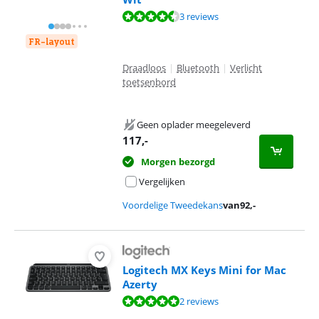
Beoordeling is 8,7 van de 10, gebaseerd op 3 reviews.
3 reviews
FR-layout
Draadloos
|
Bluetooth
|
Verlicht
toetsenbord
Geen oplader meegeleverd
117
,-
Morgen bezorgd
Vergelijken
Voordelige Tweedekans
van
92
,-
Logitech MX Keys Mini for Mac
Azerty
Beoordeling is 9,6 van de 10, gebaseerd op 2 reviews.
2 reviews