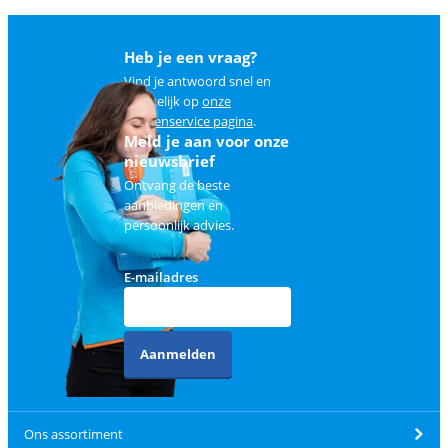
Heb je een vraag?
Vind je antwoord snel en
makkelijk op
onze
klantenservice pagina
.
Meld je aan voor onze
nieuwsbrief
Ontvang de beste
aanbiedingen en
persoonlijk advies.
E-mailadres
Aanmelden
Ons assortiment