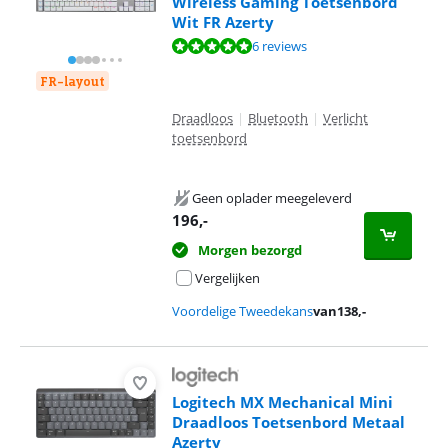
Wireless Gaming Toetsenbord
Wit FR Azerty
Beoordeling is 9,7 van de 10, gebaseerd op 6 reviews.
6 reviews
FR-layout
Draadloos
|
Bluetooth
|
Verlicht
toetsenbord
Geen oplader meegeleverd
196
,-
Morgen bezorgd
Vergelijken
Voordelige Tweedekans
van
138
,-
Logitech MX Mechanical Mini
Draadloos Toetsenbord Metaal
Azerty