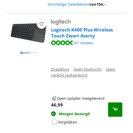
Voordelige Tweedekans
van
154
,-
Logitech K400 Plus Wireless
Touch Zwart Azerty
Beoordeling is 8,9 van de 10, gebaseerd op 61 reviews.
61 reviews
Draadloos
|
Geen bluetooth
|
Geen
verlicht toetsenbord
Geen oplader meegeleverd
46,99
Morgen bezorgd
Vergelijken