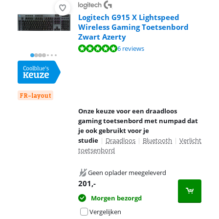
Logitech G915 X Lightspeed
Wireless Gaming Toetsenbord
Zwart Azerty
Beoordeling is 9,7 van de 10, gebaseerd op 6 reviews.
6 reviews
FR-layout
Onze keuze voor een draadloos
gaming toetsenbord met numpad dat
je ook gebruikt voor je
studie
|
Draadloos
|
Bluetooth
|
Verlicht
toetsenbord
Geen oplader meegeleverd
201
,-
Morgen bezorgd
Vergelijken