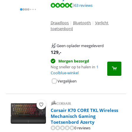
Beoordeling is 9,0 van de 10, gebaseerd op 63 reviews.
63 reviews
Draadloos
|
Bluetooth
|
Verlicht
toetsenbord
Geen oplader meegeleverd
129
,-
Morgen bezorgd
Nog sneller op te halen in
1
Coolblue-winkel
Vergelijken
Corsair K70 CORE TKL Wireless
Mechanisch Gaming
Toetsenbord Azerty
0 reviews