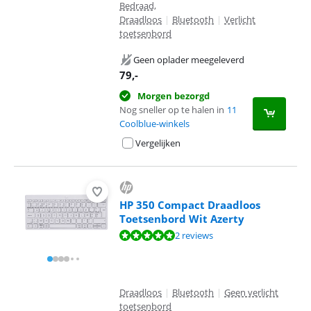
Bedraad,
Draadloos
|
Bluetooth
|
Verlicht
toetsenbord
Geen oplader meegeleverd
79
,-
Morgen bezorgd
Nog sneller op te halen in
11
Coolblue-winkels
Vergelijken
HP 350 Compact Draadloos
Toetsenbord Wit Azerty
Beoordeling is 9,6 van de 10, gebaseerd op 2 reviews.
2 reviews
Draadloos
|
Bluetooth
|
Geen verlicht
toetsenbord