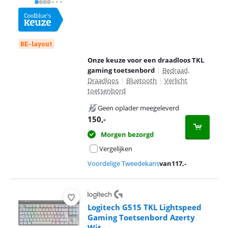
BE-layout
Onze keuze voor een draadloos TKL
gaming toetsenbord
|
Bedraad,
Draadloos
|
Bluetooth
|
Verlicht
toetsenbord
Geen oplader meegeleverd
150
,-
Morgen bezorgd
Vergelijken
Voordelige Tweedekans
van
117
,-
Logitech G515 TKL Lightspeed
Gaming Toetsenbord Azerty
Wit