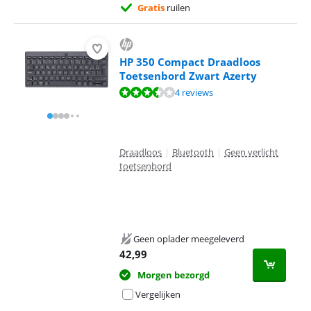
Gratis
ruilen
HP 350 Compact Draadloos
Toetsenbord Zwart Azerty
Beoordeling is 7,4 van de 10, gebaseerd op 4 reviews.
4 reviews
Draadloos
|
Bluetooth
|
Geen verlicht
toetsenbord
Geen oplader meegeleverd
42,99
Morgen bezorgd
Vergelijken