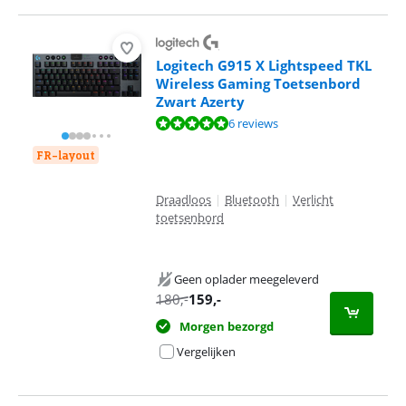
Logitech G915 X Lightspeed TKL
Wireless Gaming Toetsenbord
Zwart Azerty
Beoordeling is 9,7 van de 10, gebaseerd op 6 reviews.
6 reviews
FR-layout
Draadloos
|
Bluetooth
|
Verlicht
toetsenbord
Geen oplader meegeleverd
180
,-
159
,-
Morgen bezorgd
Vergelijken