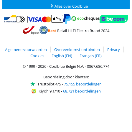
Alles over Coolblue
Betalen met MasterCard en Visa via ClickToPay
Betalen met Ecocheques
Betalen met Bancontact
Betalen met ApplePay
Webshop Trustmar
Betalen met PayPal
Best
Retail Hi-Fi Electro Brand 2024
Trustprofile van Coolblue
Verzending en bezorging met bPost
Algemene voorwaarden
Overeenkomst ontbinden
Privacy
Cookies
English (EN)
Français (FR)
© 1999 - 2026 - Coolblue België N.V. - 0867.686.774
Beoordeling door klanten:
Trustpilot 4/5
-
75.155 beoordelingen
Kiyoh 9.1/10
-
68.721 beoordelingen