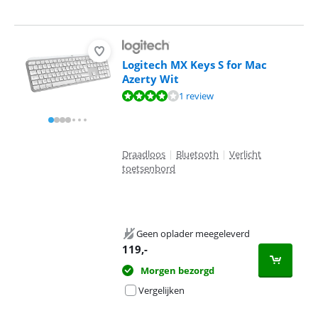
Logitech MX Keys S for Mac
Azerty Wit
Beoordeling is 8,0 van de 10, gebaseerd op 1 review.
1 review
Draadloos
|
Bluetooth
|
Verlicht
toetsenbord
Geen oplader meegeleverd
119
,-
Morgen bezorgd
Vergelijken