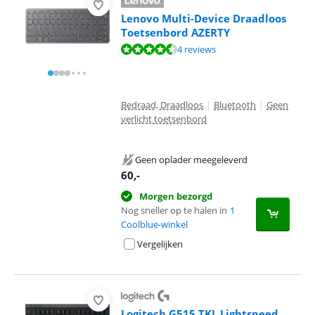
Lenovo Multi-Device Draadloos
Toetsenbord AZERTY
Beoordeling is 8,5 van de 10, gebaseerd op 4 reviews.
4 reviews
Bedraad, Draadloos
|
Bluetooth
|
Geen
verlicht toetsenbord
Geen oplader meegeleverd
60
,-
Morgen bezorgd
Nog sneller op te halen in
1
Coolblue-winkel
Vergelijken
Logitech G515 TKL Lightspeed