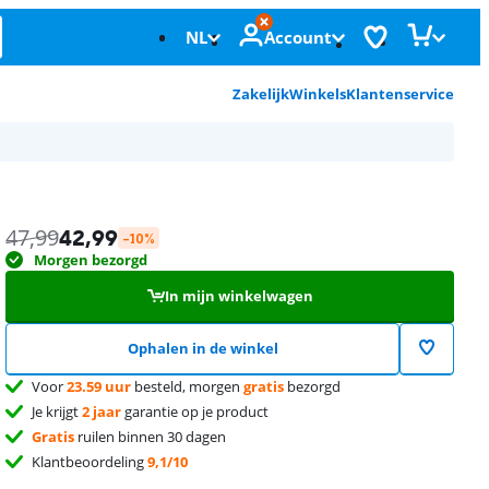
NL
Account
Zakelijk
Winkels
Klantenservice
47,99
42,99
-10%
Morgen bezorgd
In mijn winkelwagen
Ophalen in de winkel
Voor
23.59 uur
besteld, morgen
gratis
bezorgd
Je krijgt
2 jaar
garantie op je product
Gratis
ruilen binnen 30 dagen
Klantbeoordeling
9,1/10