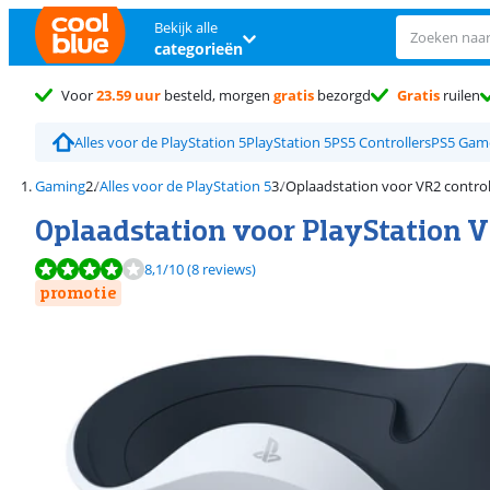
Bekijk alle
categorieën
Voor
23.59 uur
besteld, morgen
gratis
bezorgd
Gratis
ruilen
Alles voor de PlayStation 5
PlayStation 5
PS5 Controllers
PS5 Gam
Gaming
Alles voor de PlayStation 5
Oplaadstation voor VR2 control
Oplaadstation voor PlayStation V
Beoordeling is 8,1 van de 10, gebaseerd op 8 reviews.
8,1
/10
(8 reviews)
promotie