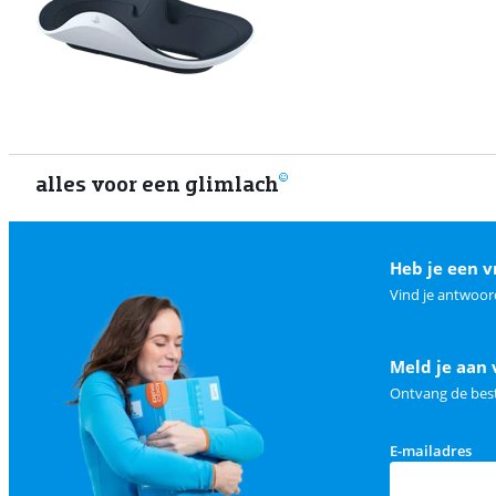
alles voor een glimlach
Heb je een v
Vind je antwoor
Meld je aan 
Ontvang de best
E-mailadres