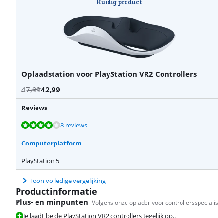
Huidig product
Oplaadstation voor PlayStation VR2 Controllers
47,99
42,99
Reviews
Beoordeling is 8,1 van de 10, gebaseerd op 8 reviews.
Beoordeling is 8,7 van de 10, gebaseerd op 25 reviews.
Beoordeling is 9,3 van de 10, gebaseerd op 90 reviews.
8 reviews
Computerplatform
PlayStation 5
Toon volledige vergelijking
Productinformatie
Plus- en minpunten
Volgens onze oplader voor controllersspecialis
Je laadt beide PlayStation VR2 controllers tegelijk op..