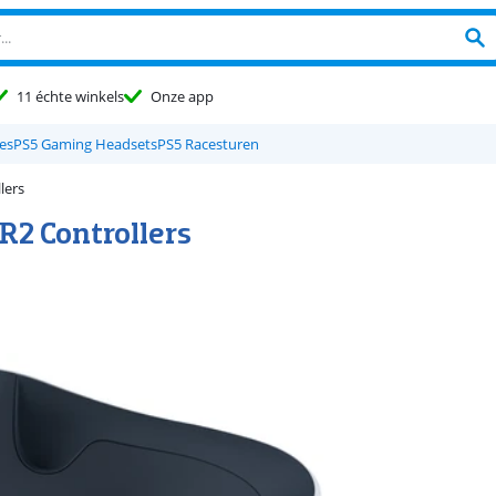
11 échte winkels
Onze app
es
PS5 Gaming Headsets
PS5 Racesturen
lers
R2 Controllers