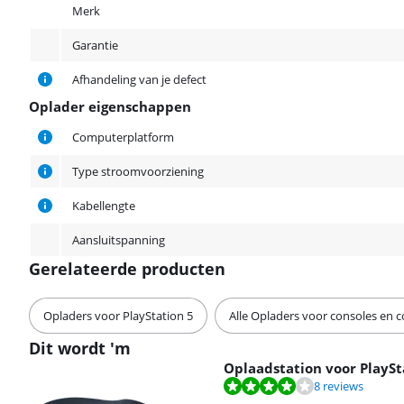
Merk
Garantie
Afhandeling van je defect
Oplader eigenschappen
Oplader eigenschappen
Computerplatform
Type stroomvoorziening
Kabellengte
Aansluitspanning
Gerelateerde producten
Opladers voor PlayStation 5
Alle Opladers voor consoles en c
Dit wordt 'm
Oplaadstation voor PlaySt
Beoordeling is 8,1 van de 10, gebaseerd op 8 reviews.
8 reviews