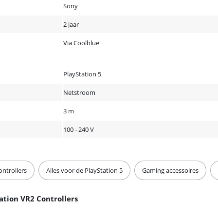
Sony
2 jaar
Via Coolblue
PlayStation 5
Netstroom
3 m
100 - 240 V
ontrollers
Alles voor de PlayStation 5
Gaming accessoires
ation VR2 Controllers