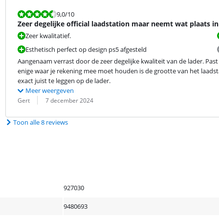
Beoordeling is 9,0 van de 10.
9,0
/10
Zeer degelijke official laadstation maar neemt wat plaats in
Zeer kwalitatief.
Esthetisch perfect op design ps5 afgesteld
Aangenaam verrast door de zeer degelijke kwaliteit van de lader. Past 
enige waar je rekening mee moet houden is de grootte van het laadsta
exact juist te leggen op de lader.
Meer weergeven
Beoordeling door:
Datum:
Gert
7 december 2024
Toon alle 8 reviews
927030
9480693