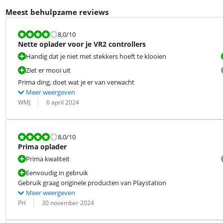
Meest behulpzame reviews
Beoordeling is 8,0 van de 10.
8,0
/10
Nette oplader voor je VR2 controllers
Handig dat je niet met stekkers hoeft te klooien
Ziet er mooi uit
Prima ding, doet wat je er van verwacht
Meer weergeven
Beoordeling door:
Datum:
WMJ
6 april 2024
Beoordeling is 8,0 van de 10.
8,0
/10
Prima oplader
Prima kwaliteit
Eenvoudig in gebruik
Gebruik graag originele producten van Playstation
Meer weergeven
Beoordeling door:
Datum:
PH
30 november 2024