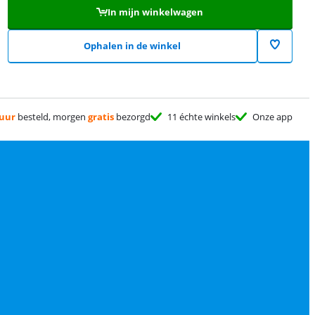
In mijn winkelwagen
Ophalen in de winkel
 uur
besteld, morgen
gratis
bezorgd
11 échte winkels
Onze app