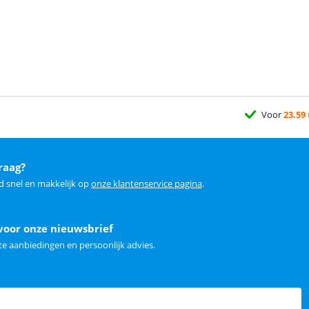
Voor
23.59
raag?
d snel en makkelijk op
onze klantenservice pagina
.
voor onze nieuwsbrief
e aanbiedingen en persoonlijk advies.