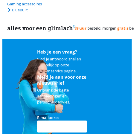
Gaming accessoires
BlueBuilt
alles voor een glimlach
Heb je een vraag?
Vind je antwoord snel en
makkelijk op
onze
klantenservice pagina
.
Meld je aan voor onze
nieuwsbrief
Ontvang de beste
aanbiedingen en
persoonlijk advies.
E-mailadres