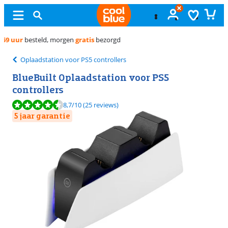
Gratis
ruilen
Oplaadstation voor PS5 controllers
BlueBuilt Oplaadstation voor PS5
controllers
Beoordeling is 8,7 van de 10, gebaseerd op 25 reviews.
8,7
/10
(25 reviews)
5 jaar garantie