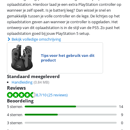
oplaadstation. Hierdoor laad je een extra PlayStation controller op
wanneer je zelf speelt. Is je batterij leeg? Dan wissel je snel en
gemakkelijk tussen je volle controller en de lege. De lichtjes op het
oplaadstation geven aan wanneer je controller is opgeladen. Het
ontwerp van dit oplaadstation is in de stijl van de PS5. Zo past het
oplaadstation goed bij jouw PlayStation 5 setup.
Bekijk volledige omschrijving
Tips voor het gebruik van dit
product
Standaard meegeleverd
Handleiding
(
0.84
MB)
Reviews
Beoordeling is 8,7 van de 10, gebaseerd op 25 reviews.
8,7
/10
(25 reviews)
Beoordeling
5 sterren
14
4 sterren
9
3 sterren
0