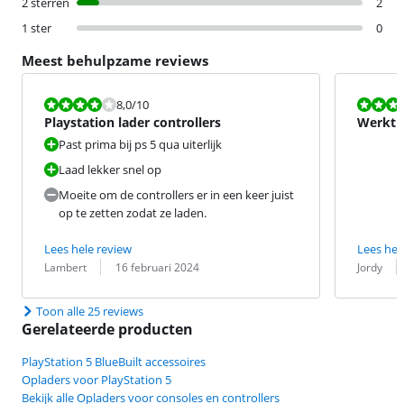
2 sterren
2
1 ster
0
Meest behulpzame reviews
Beoordeling is 8,0 van de 10.
Beoordeling i
8,0
/10
Playstation lader controllers
Werkt 
Past prima bij ps 5 qua uiterlijk
Laad lekker snel op
Moeite om de controllers er in een keer juist
op te zetten zodat ze laden.
Lees hele review
Lees hel
Beoordeling door:
Datum:
Beoordeling 
Datum:
Lambert
16 februari 2024
Jordy
Toon alle 25 reviews
Gerelateerde producten
PlayStation 5 BlueBuilt accessoires
Opladers voor PlayStation 5
Bekijk alle Opladers voor consoles en controllers