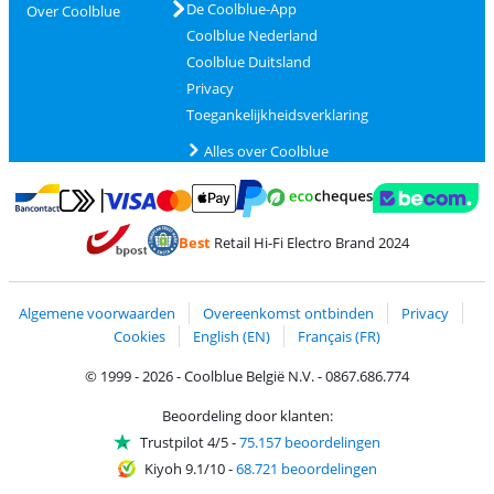
De Coolblue-App
Over Coolblue
Coolblue Nederland
Coolblue Duitsland
Privacy
Toegankelijkheidsverklaring
Alles over Coolblue
Betalen met MasterCard en Visa via ClickToPay
Betalen met Ecocheques
Betalen met Bancontact
Betalen met ApplePay
Webshop Trustmar
Betalen met PayPal
Best
Retail Hi-Fi Electro Brand 2024
Trustprofile van Coolblue
Verzending en bezorging met bPost
Algemene voorwaarden
Overeenkomst ontbinden
Privacy
Cookies
English (EN)
Français (FR)
© 1999 - 2026 - Coolblue België N.V. - 0867.686.774
Beoordeling door klanten:
Trustpilot 4/5
-
75.157 beoordelingen
Kiyoh 9.1/10
-
68.721 beoordelingen