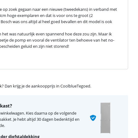
ie op zoek gegaan naar een nieuwe (tweedekans) in verband met 
3cm hoge exemplaren en dat is voor ons te groot (2 
ch was ons altijd al heel goed bevallen en dit model is ook 
 en het was natuurlijk even spannend hoe deze zou zijn. Maar ik 
beetje de pomp en vooral de ventilator ten behoeve van het no-
escheiden geluid en zijn niet storend!
ijk? Dan krijg je de aankoopprijs in CoolblueTegoed.
lkast?
je winkelwagen. Kies daarna op de volgende
kket. Je hebt altijd 30 dagen bedenktijd en
de.
der diefstaldekking