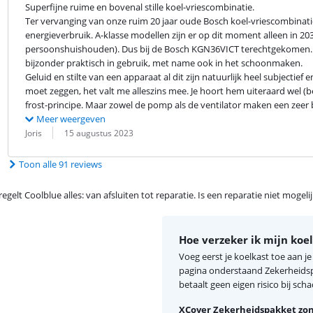
Superfijne ruime en bovenal stille koel-vriescombinatie.

Ter vervanging van onze ruim 20 jaar oude Bosch koel-vriescombinat
energieverbruik. A-klasse modellen zijn er op dit moment alleen in 20
persoonshuishouden). Dus bij de Bosch KGN36VICT terechtgekomen. Bos
bijzonder praktisch in gebruik, met name ook in het schoonmaken.

Geluid en stilte van een apparaat al dit zijn natuurlijk heel subjectief
moet zeggen, het valt me alleszins mee. Je hoort hem uiteraard wel (
frost-principe. Maar zowel de pomp als de ventilator maken een zeer b
Meer weergeven
Beoordeling door:
Datum:
Joris
15 augustus 2023
Toon alle 91 reviews
egelt Coolblue alles: van afsluiten tot reparatie. Is een reparatie niet mogel
Hoe verzeker ik mijn koe
Voeg eerst je koelkast toe aan 
pagina onderstaand Zekerheidspa
betaalt geen eigen risico bij scha
XCover Zekerheidspakket zon