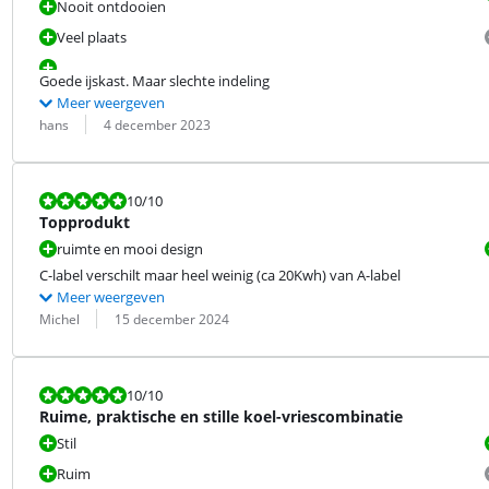
Nooit ontdooien
Veel plaats
Goede ijskast. Maar slechte indeling
Meer weergeven
Beoordeling door:
Datum:
hans
4 december 2023
Beoordeling is 10 van de 10.
10
/10
Topprodukt
ruimte en mooi design
C-label verschilt maar heel weinig (ca 20Kwh) van A-label
Meer weergeven
Beoordeling door:
Datum:
Michel
15 december 2024
Beoordeling is 10 van de 10.
10
/10
Ruime, praktische en stille koel-vriescombinatie
Stil
Ruim