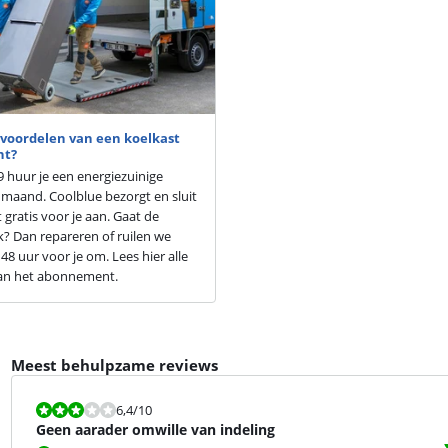
 voordelen van een koelkast
nt?
9 huur je een energiezuinige
 maand. Coolblue bezorgt en sluit
 gratis voor je aan. Gaat de
k? Dan repareren of ruilen we
48 uur voor je om. Lees hier alle
an het abonnement.
Meest behulpzame reviews
Beoordeling is 6,4 van de 10.
6,4
/10
Geen aarader omwille van indeling