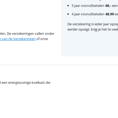
5 jaar vooruitbetalen
68,-
eenm
4 jaar vooruitbetalen
48,99
ee
De verzekering is ieder jaar opzeg
eerder opzegt, krijg je het te ve
en. De verzekeringen vallen onder
van de Verzekeringen
of onze
een energiezuinige koelkast die