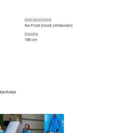
Anti-ijsvorming
No Frost (nooit ontdooien)
Hoogte
186 cm
okjesbakje