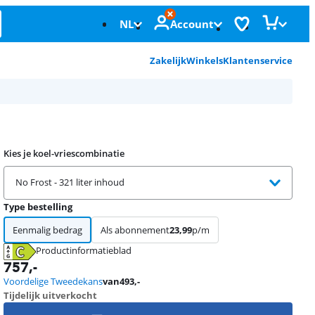
NL
Account
Zakelijk
Winkels
Klantenservice
Kies je koel-vriescombinatie
No Frost - 321 liter inhoud
Type bestelling
Eenmalig bedrag
Als abonnement
23,99
p/m
Productinformatieblad
opent in nieuw tabblad
757
,-
Voordelige Tweedekans
van
493
,-
Tijdelijk uitverkocht