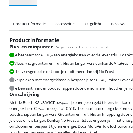
Productinformatie
Accessoires
Uitgelicht
Reviews
Productinformatie
Plus- en minpunten
Volgens onze koelkastspecialist
Je bespaart tot € 510,- aan energiekosten over de levensduur dankzi
Vlees, vis, groenten en fruit blijven langer vers dankzij de VitaFres
Het vriesgedeelte ontdooi je nooit meer dankzij No Frost.
Vergeleken met energieklasse A bespaar je tot € 240,- minder over 
Je bewaart minder boodschappen door de normale inhoud en je koelk
Omschrijving
Met de Bosch KGN36VICT bespaar je energie en geld tijdens het koelen
energieklasse C, waarmee je tot € 510,- bespaart aan energiekosten ov
boodschappen langer vers. Groenten en fruit blijven knapperig door 
je vlees en vis langer. Dankzij No Frost ontstaat er geen ijs in het vrie
ontdooien en bespaart tijd en energie. Door MultiAirflow luchtcirculatie
boodschappen waar je wilt en alles blijft even koel.