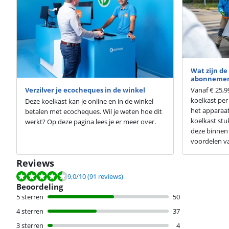
Wat zijn de
abonneme
Vanaf € 25,9
Verzilver je ecocheques in de winkel
koelkast per
Deze koelkast kan je online en in de winkel
het apparaat
betalen met ecocheques. Wil je weten hoe dit
koelkast stu
werkt? Op deze pagina lees je er meer over.
deze binnen 
voordelen v
Reviews
Beoordeling is 9,0 van de 10, gebaseerd op 91 reviews.
9,0
/10
(91 reviews)
Beoordeling
5 sterren
50
4 sterren
37
3 sterren
4