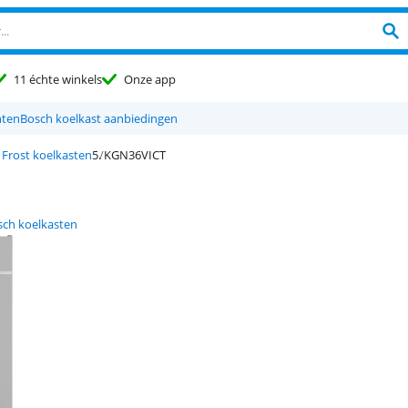
11 échte winkels
Onze app
nten
Bosch koelkast aanbiedingen
Frost koelkasten
KGN36VICT
sch koelkasten