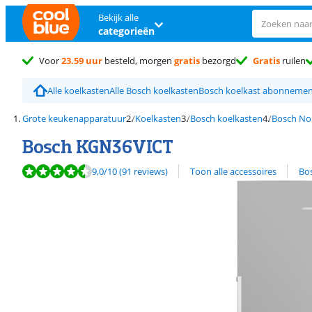
Bekijk alle
categorieën
Voor
23.59 uur
besteld, morgen
gratis
bezorgd
Gratis
ruilen
Alle koelkasten
Alle Bosch koelkasten
Bosch koelkast abonneme
Grote keukenapparatuur
Koelkasten
Bosch koelkasten
Bosch No 
Bosch KGN36VICT
Beoordeling is 9,0 van de 10, gebaseerd op 91 reviews.
Bekijk alle
9,0
/10
(91 reviews)
Toon alle accessoires
Bo