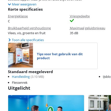
Meer weergeven
Korte specificaties
Energieklasse
Vriesgedeelte
C
Bruikbaarheid vershoudzone
Maximaal geluidsniveau
Vlees, vis, groente en fruit
35 dB
Toon alle specificaties
Tips voor het gebruik van dit
product
Standaard meegeleverd
Handleiding
IJsbl
(
3.10
MB)
Flessenrek
Uitgelicht