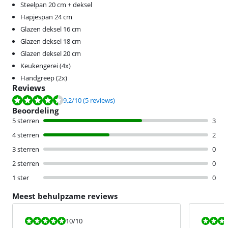
Steelpan 20 cm + deksel
Hapjespan 24 cm
Glazen deksel 16 cm
Glazen deksel 18 cm
Glazen deksel 20 cm
Keukengerei (4x)
Handgreep (2x)
Reviews
Beoordeling is 9,2 van de 10, gebaseerd op 5 reviews.
9,2
/10
(5 reviews)
Beoordeling
5 sterren
3
4 sterren
2
3 sterren
0
2 sterren
0
1 ster
0
Meest behulpzame reviews
Beoordeling is 10 van de 10.
Beoordeling i
10
/10