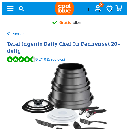
Gratis
ruilen
Pannen
Tefal Ingenio Daily Chef On Pannenset 20-
delig
Beoordeling is 9,2 van de 10, gebaseerd op 5 reviews.
9,2
/10
(5 reviews)