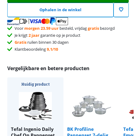
Ophalen in de winkel
Voor
morgen 23.59 uur
besteld, vrijdag
gratis
bezorgd
Je krijgt
2 jaar
garantie op je product
Gratis
ruilen binnen 30 dagen
Klantbeoordeling
9,1/10
Vergelijkbare en betere producten
Huidig product
Tefal Ingenio Daily
BK Profiline
Tefal
Chef On Pannenset
Pannenset 7-delig
Emoti