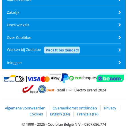
Zakelijk
Onze winkels
Over Coolblue
Werken bij Coolblue
Vacatures genoeg!
Inloggen
Betalen met MasterCard en Visa via ClickToPay
Betalen met Ecocheques
Betalen met Bancontact
Betalen met ApplePay
Webshop Trustmar
Betalen met PayPal
Best
Retail Hi-Fi Electro Brand 2024
Trustprofile van Coolblue
Verzending en bezorging met bPost
Algemene voorwaarden
Overeenkomst ontbinden
Privacy
Cookies
English (EN)
Français (FR)
© 1999 - 2026 - Coolblue België N.V. - 0867.686.774