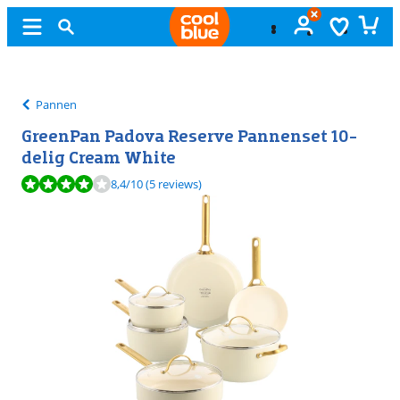
Gratis
ruilen
Pannen
GreenPan Padova Reserve Pannenset 10-
delig Cream White
Beoordeling is 8,4 van de 10, gebaseerd op 5 reviews.
8,4
/10
(5 reviews)