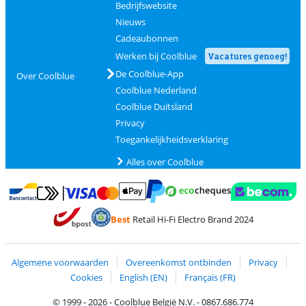
Bedrijfswebsite
Nieuws
Cadeaubonnen
Werken bij Coolblue
Vacatures genoeg!
De Coolblue-App
Over Coolblue
Coolblue Nederland
Coolblue Duitsland
Privacy
Toegankelijkheidsverklaring
Alles over Coolblue
Betalen met MasterCard en Visa via ClickToPay
Betalen met Ecocheques
Betalen met Bancontact
Betalen met ApplePay
Webshop Trustmar
Betalen met PayPal
Best
Retail Hi-Fi Electro Brand 2024
Trustprofile van Coolblue
Verzending en bezorging met bPost
Algemene voorwaarden
Overeenkomst ontbinden
Privacy
Cookies
English (EN)
Français (FR)
© 1999 - 2026 - Coolblue België N.V. - 0867.686.774