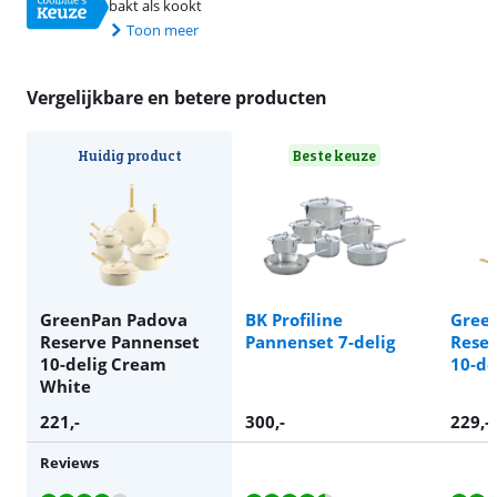
bakt als kookt
Toon meer
Vergelijkbare en betere producten
Huidig product
Beste keuze
GreenPan Padova
BK Profiline
Gree
Reserve Pannenset
Pannenset 7-delig
Rese
10-delig Cream
10-de
White
221
,-
300
,-
229
,-
Reviews