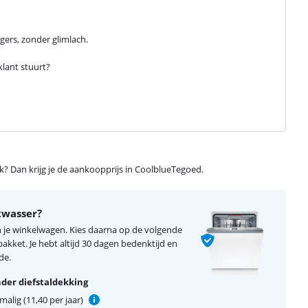
ers, zonder glimlach.

ant stuurt?

ijk? Dan krijg je de aankoopprijs in CoolblueTegoed.
twasser?
n je winkelwagen. Kies daarna op de volgende
kket. Je hebt altijd 30 dagen bedenktijd en
de.
der diefstaldekking
alig (11,40 per jaar)