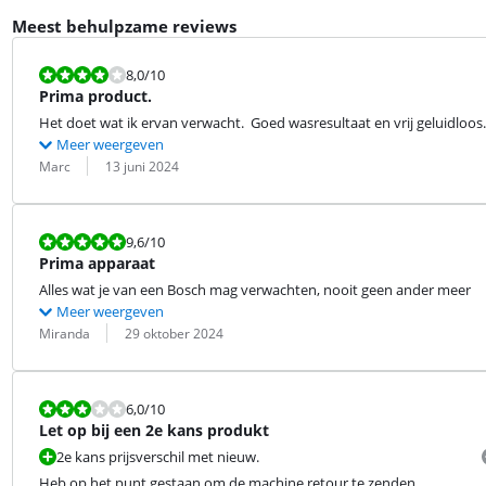
Meest behulpzame reviews
Beoordeling is 8,0 van de 10.
8,0
/10
Prima product.
Het doet wat ik ervan verwacht.  Goed wasresultaat en vrij geluidloos.
Meer weergeven
Beoordeling door:
Datum:
Marc
13 juni 2024
Beoordeling is 9,6 van de 10.
9,6
/10
Prima apparaat
Alles wat je van een Bosch mag verwachten, nooit geen ander meer
Meer weergeven
Beoordeling door:
Datum:
Miranda
29 oktober 2024
Beoordeling is 6,0 van de 10.
6,0
/10
Let op bij een 2e kans produkt
2e kans prijsverschil met nieuw.
Heb op het punt gestaan om de machine retour te zenden.
