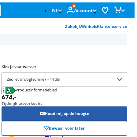
NL
Account
Zakelijk
Winkels
Klantenservice
Kies je vaatwasser
Zeoliet droogtechniek - 44 dB
Productinformatieblad
opent in nieuw tabblad
674
,-
Tijdelijk uitverkocht
Houd mij op de hoogte
Bewaar voor later