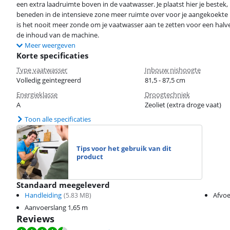
een extra laadruimte boven in de vaatwasser. Je plaatst hier je bestek
beneden in de intensieve zone meer ruimte over voor je aangekoekte
is het nooit meer zonde om je vaatwasser aan te zetten voor een hal
de inhoud van de machine.
Meer weergeven
Korte specificaties
Type vaatwasser
Inbouw nishoogte
Volledig geintegreerd
81,5 - 87,5 cm
Energieklasse
Droogtechniek
A
Zeoliet (extra droge vaat)
Toon alle specificaties
Tips voor het gebruik van dit
product
Standaard meegeleverd
Handleiding
Afvoe
(
5.83
MB)
Aanvoerslang 1,65 m
Reviews