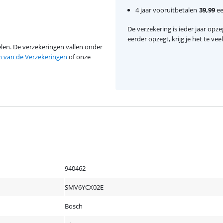
4 jaar vooruitbetalen
39,99
ee
De verzekering is ieder jaar opzeg
eerder opzegt, krijg je het te ve
en. De verzekeringen vallen onder
van de Verzekeringen
of onze
940462
SMV6YCX02E
Bosch