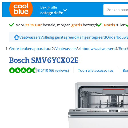
Bekijk alle
categorieën
Voor
23.59 uur
besteld, morgen
gratis
bezorgd
Gratis
ruilen
Vaatwassers
Volledig geintegreerd
Half geintegreerd
Onderbouw
Grote keukenapparatuur
Vaatwassers
Inbouw vaatwassers
Bosc
Bosch SMV6YCX02E
Beoordeling is 8,5 van de 10, gebaseerd op 66 reviews.
Bekijk alle
8,5
/10
(66 reviews)
Toon alle accessoires
Bo