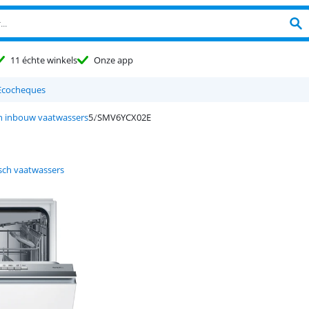
11 échte winkels
Onze app
Ecocheques
h inbouw vaatwassers
SMV6YCX02E
sch vaatwassers