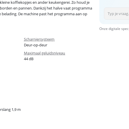
, kleine koffiekopjes en ander keukengerei. Zo houd je
 borden en pannen. Dankzij het halve vaat programma
ve belading. De machine past het programma aan op
Onze digitale spec
Scharniersysteem
Deur-op-deur
Maximaal geluidsniveau
44 dB
rslang 1,9 m