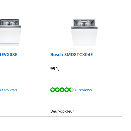
4EVX08E
Bosch SMD8TCX04E
991
,-
93 reviews
31 reviews
Deur-op-deur