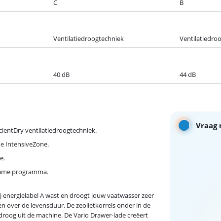
C
B
Ventilatiedroogtechniek
Ventilatiedro
40 dB
44 dB
Vraag 
ecientDry ventilatiedroogtechniek.
de IntensiveZone.
e.
dzame programma.
 energielabel A wast en droogt jouw vaatwasser zeer
ten over de levensduur. De zeolietkorrels onder in de
roog uit de machine. De Vario Drawer-lade creëert