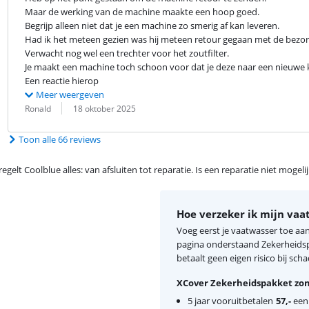
Maar de werking van de machine maakte een hoop goed.

Begrijp alleen niet dat je een machine zo smerig af kan leveren.

Had ik het meteen gezien was hij meteen retour gegaan met de bezorg
Verwacht nog wel een trechter voor het zoutfilter.

Je maakt een machine toch schoon voor dat je deze naar een nieuwe kl
Een reactie hierop
Meer weergeven
Beoordeling door:
Datum:
Ronald
18 oktober 2025
Toon alle 66 reviews
egelt Coolblue alles: van afsluiten tot reparatie. Is een reparatie niet mogel
Hoe verzeker ik mijn vaa
Voeg eerst je vaatwasser toe aa
pagina onderstaand Zekerheidspa
betaalt geen eigen risico bij scha
XCover Zekerheidspakket zon
5 jaar vooruitbetalen
57,-
eenm