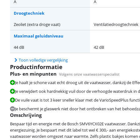
A
A
Droogtechniek
Zeoliet (extra droge vaat)
Ventilatiedroogtechniek
Maximaal geluidsniveau
44 dB
42 dB
Toon volledige vergelijking
Productinformatie
Plus- en minpunten
Volgens onze vaatwasserspecialist
Je haalt je schone vaat echt droog uit de vaatwasser, dankzij de Eff
Je verwijdert ook hardnekkig vuil door de verhoogde waterdruk in 
De vuile vaat is tot 3 keer sneller klaar met de VarioSpeedPlus functi
Je beschermt je glaswerk niet door het ontbreken van het behoe
Omschrijving
Bespaar tijd en energie met de Bosch SMV6YCX02E vaatwasser. Dankzij
energiezuinig. Je bespaart met dit label tot wel € 300,- aan energiekos
vaatwasser worden omgezet naar warmte. Zelfs plastic bakjes komen d