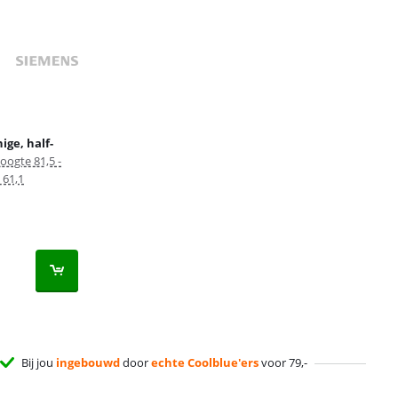
ige, half-
oogte 81,5 -
 61,1
Bij jou
ingebouwd
door
echte Coolblue'ers
voor 79,-