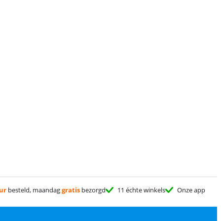
ur
besteld, maandag
gratis
bezorgd
11 échte winkels
Onze app