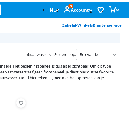
NL
Account
Zakelijk
Winkels
Klantenservice
4
vaatwassers
Sorteren op
:
zijde. Het bedieningspaneel is dus altijd zichtbaar. Om dit type
e vaatwassers zelf geen frontpaneel. Je dient hier dus zelf voor te
 vaatwasser. Houd hier rekening mee met het opmeten van je
Advertentie