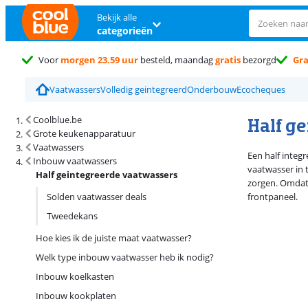
Bekijk alle
categorieën
Voor
morgen 23.59 uur
besteld, maandag
gratis
bezorgd
Gra
Vaatwassers
Volledig geintegreerd
Onderbouw
Ecocheques
Zoekresultaten en sortering
Half g
Coolblue.be
Grote keukenapparatuur
Vaatwassers
Een half integ
Inbouw vaatwassers
vaatwasser in 
Half geintegreerde vaatwassers
zorgen. Omdat 
Solden vaatwasser deals
frontpaneel.
Tweedekans
Hoe kies ik de juiste maat vaatwasser?
Welk type inbouw vaatwasser heb ik nodig?
Inbouw koelkasten
Inbouw kookplaten