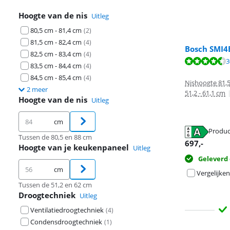
Hoogte van de nis
Uitleg
80,5 cm - 81,4 cm
(
2
)
81,5 cm - 82,4 cm
(
4
)
Bosch SMI4
82,5 cm - 83,4 cm
(
4
)
Beoordeling is 
3
83,5 cm - 84,4 cm
Beoordeling is 
(
4
)
84,5 cm - 85,4 cm
(
4
)
Nishoogte 81,5
2 meer
51,2 - 61,1 cm
Hoogte van de nis
Uitleg
cm
Produc
Tussen de 80,5 en 88 cm
opent in nieuw
697
,-
opent in nieuw
Hoogte van je keukenpaneel
Uitleg
Geleverd
cm
Vergelijken
Tussen de 51,2 en 62 cm
Droogtechniek
Uitleg
Ventilatiedroogtechniek
(
4
)
Condensdroogtechniek
(
1
)