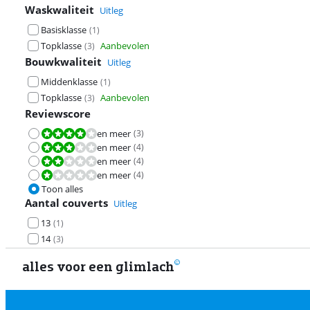
Waskwaliteit
Uitleg
Basisklasse
(
1
)
Topklasse
Aanbevolen
(
3
)
Bouwkwaliteit
Uitleg
Middenklasse
(
1
)
Topklasse
Aanbevolen
(
3
)
Reviewscore
en meer
(
3
)
Beoordeling is 8,0 van de 10.
en meer
(
4
)
Beoordeling is 6,0 van de 10.
en meer
(
4
)
Beoordeling is 4,0 van de 10.
en meer
(
4
)
Beoordeling is 2,0 van de 10.
Toon alles
Aantal couverts
Uitleg
13
(
1
)
14
(
3
)
alles voor een glimlach