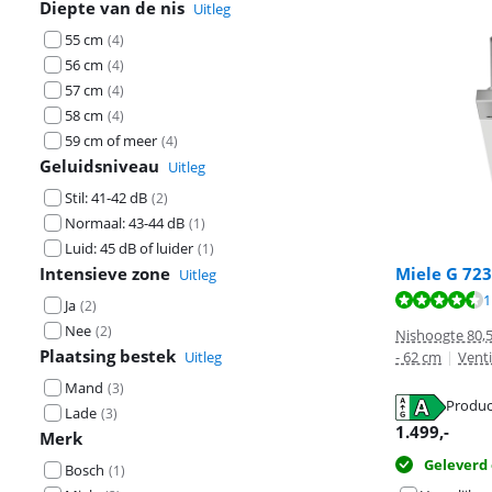
Diepte van de nis
Uitleg
55 cm
(
4
)
56 cm
(
4
)
57 cm
(
4
)
58 cm
(
4
)
59 cm of meer
(
4
)
Geluidsniveau
Uitleg
Stil: 41-42 dB
(
2
)
Normaal: 43-44 dB
(
1
)
Luid: 45 dB of luider
(
1
)
Intensieve zone
Miele G 723
Uitleg
Beoordeling is 
Beoordeling is 
1
Ja
(
2
)
Nee
(
2
)
Nishoogte 80,5
Plaatsing bestek
Uitleg
- 62 cm
|
Vent
Mand
(
3
)
Produc
Lade
(
3
)
opent in nieuw
1.499
,-
Merk
opent in nieuw
Geleverd
Bosch
(
1
)