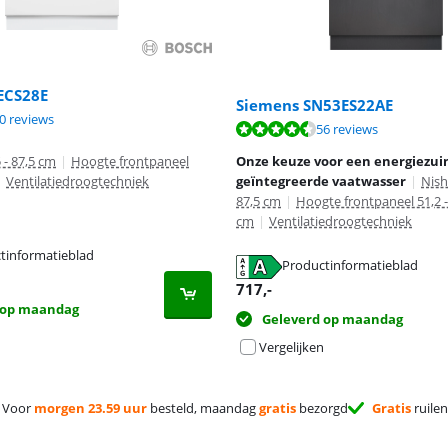
ECS28E
Siemens SN53ES22AE
8,7 van de 10, gebaseerd op 30 reviews.
0 reviews
9,0 van de 10, gebaseerd op 56 reviews.
56 reviews
 - 87,5 cm
|
Hoogte frontpaneel
Onze keuze voor een energiezuin
|
Ventilatiedroogtechniek
geïntegreerde vaatwasser
|
Nish
87,5 cm
|
Hoogte frontpaneel 51,2 -
cm
|
Ventilatiedroogtechniek
tinformatieblad
Productinformatieblad
 tabblad
 tabblad
717
,-
 op maandag
Geleverd op maandag
Vergelijken
Voor
morgen 23.59 uur
besteld, maandag
gratis
bezorgd
Gratis
ruilen