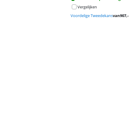
Vergelijken
Voordelige Tweedekans
van
907
,-