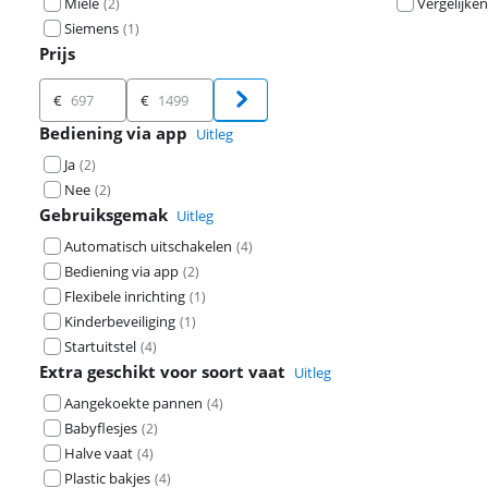
Miele
Vergelijken
(
2
)
Siemens
(
1
)
Prijs
Prijs
€
€
Bediening via app
Uitleg
Ja
(
2
)
Nee
(
2
)
Gebruiksgemak
Uitleg
Automatisch uitschakelen
(
4
)
Bediening via app
(
2
)
Flexibele inrichting
(
1
)
Kinderbeveiliging
(
1
)
Startuitstel
(
4
)
Extra geschikt voor soort vaat
Uitleg
Aangekoekte pannen
(
4
)
Babyflesjes
(
2
)
Halve vaat
(
4
)
Plastic bakjes
(
4
)