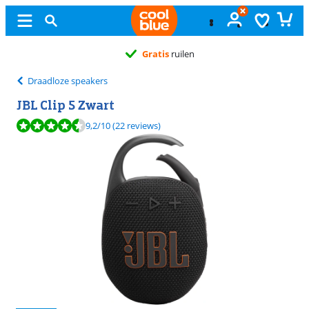
Gratis
ruilen
Draadloze speakers
JBL Clip 5 Zwart
Beoordeling is 9,2 van de 10, gebaseerd op 22 reviews.
9,2
/10
(22 reviews)