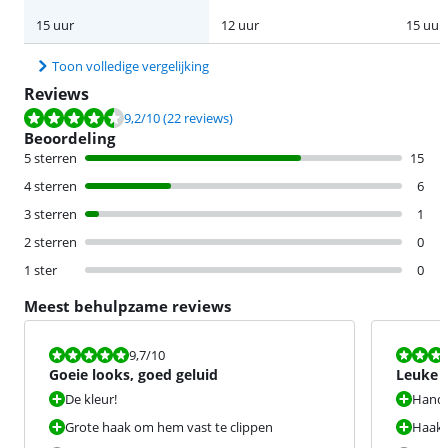
15 uur
12 uur
15 uur
Toon volledige vergelijking
Reviews
Beoordeling is 9,2 van de 10, gebaseerd op 22 reviews.
9,2
/10
(22 reviews)
Beoordeling
5 sterren
15
4 sterren
6
3 sterren
1
2 sterren
0
1 ster
0
Meest behulpzame reviews
Beoordeling is 9,7 van de 10.
Beoordeling i
9,7
/10
Goeie looks, goed geluid
Leuke h
De kleur!
Handi
Grote haak om hem vast te clippen
Haak 