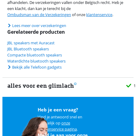
afhandelen. De verzekeringen vallen onder Belgisch recht. Heb je
een klacht, dan kan je terecht bij de
Ombudsman van de Verzekeringen
of onze
klantenservice
.
Lees meer over verzekeringen
Gerelateerde producten
JBL speakers met Auracast
JBL Bluetooth speakers
Compacte bluetooth speakers
Waterdichte bluetooth speakers
Bekijk alle Telefoon gadgets
alles voor een glimlach
1
Heb je een vraag?
Vind je antwoord snel en
makkelijk op
onze
klantenservice pagina
.
Meld je aan voor onze