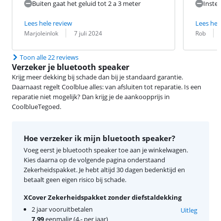
Buiten gaat het geluid tot 2 a 3 meter
Instel
Lees hele review
Lees hel
Beoordeling door:
Datum:
Beoordeling 
Datum:
Marjoleinlok
7 juli 2024
Rob
Toon alle 22 reviews
Verzeker je bluetooth speaker
Krijg meer dekking bij schade dan bij je standaard garantie.
Daarnaast regelt Coolblue alles: van afsluiten tot reparatie. Is een
reparatie niet mogelijk? Dan krijg je de aankoopprijs in
CoolblueTegoed.
Hoe verzeker ik mijn bluetooth speaker?
Voeg eerst je bluetooth speaker toe aan je winkelwagen.
Kies daarna op de volgende pagina onderstaand
Zekerheidspakket. Je hebt altijd 30 dagen bedenktijd en
betaalt geen eigen risico bij schade.
XCover Zekerheidspakket zonder diefstaldekking
2 jaar vooruitbetalen
Uitleg
7,99
eenmalig (4,- per jaar)