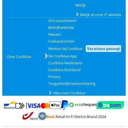
Wilrijk
Bekijk al onze 11 winkels
Ons assortiment
Bedrijfswebsite
Nieuws
Cadeaubonnen
Werken bij Coolblue
Vacatures genoeg!
De Coolblue-App
Over Coolblue
Coolblue Nederland
Coolblue Duitsland
Privacy
Toegankelijkheidsverklaring
Alles over Coolblue
Betalen met MasterCard en Visa via ClickToPay
Betalen met Ecocheques
Betalen met Bancontact
Betalen met ApplePay
Webshop Trustmar
Betalen met PayPal
Best
Retail Hi-Fi Electro Brand 2024
Trustprofile van Coolblue
Verzending en bezorging met bPost