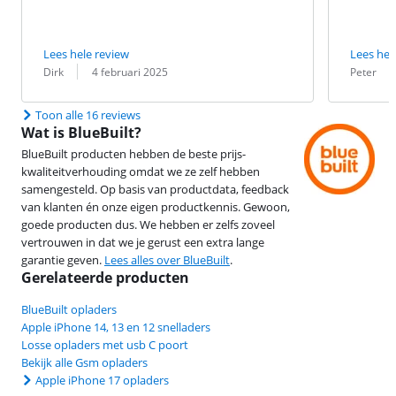
Lees hele review
Lees hel
Beoordeling door:
Datum:
Beoordeling 
Datum:
Dirk
4 februari 2025
Peter
Toon alle 16 reviews
Wat is BlueBuilt?
BlueBuilt producten hebben de beste prijs-
kwaliteitverhouding omdat we ze zelf hebben
samengesteld. Op basis van productdata, feedback
van klanten én onze eigen productkennis. Gewoon,
goede producten dus. We hebben er zelfs zoveel
vertrouwen in dat we je gerust een extra lange
garantie geven.
Lees alles over BlueBuilt
.
Gerelateerde producten
BlueBuilt opladers
Apple iPhone 14, 13 en 12 snelladers
Losse opladers met usb C poort
Bekijk alle Gsm opladers
Apple iPhone 17 opladers