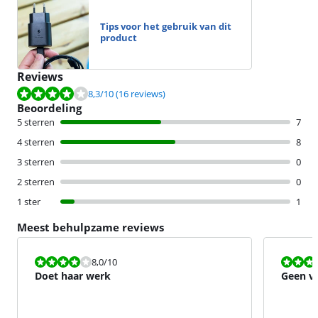
Tips voor het gebruik van dit
product
Reviews
Beoordeling is 8,3 van de 10, gebaseerd op 16 reviews.
8,3
/10
(16 reviews)
Beoordeling
5 sterren
7
4 sterren
8
3 sterren
0
2 sterren
0
1 ster
1
Meest behulpzame reviews
Beoordeling is 8,0 van de 10.
Beoordeling i
8,0
/10
Doet haar werk
Geen ve