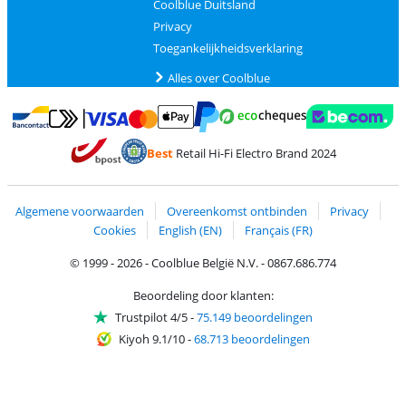
Coolblue Duitsland
Privacy
Toegankelijkheidsverklaring
Alles over Coolblue
Betalen met MasterCard en Visa via ClickToPay
Betalen met Ecocheques
Betalen met Bancontact
Betalen met ApplePay
Webshop Trustmar
Betalen met PayPal
Best
Retail Hi-Fi Electro Brand 2024
Trustprofile van Coolblue
Verzending en bezorging met bPost
Algemene voorwaarden
Overeenkomst ontbinden
Privacy
Cookies
English (EN)
Français (FR)
© 1999 - 2026 - Coolblue België N.V. - 0867.686.774
Beoordeling door klanten:
Trustpilot 4/5
-
75.149 beoordelingen
Kiyoh 9.1/10
-
68.713 beoordelingen