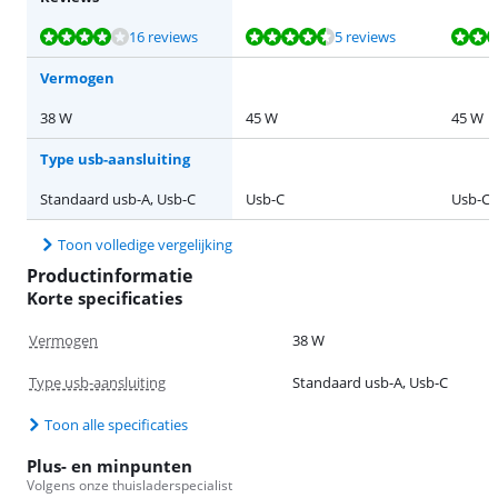
Beoordeling is 8,3 van de 10, gebaseerd op 16 reviews.
Beoordeling is 8,6 van de 10, gebaseerd op 5 reviews.
Beoordeling is 8,6 van de 10, gebaseerd op 5 reviews.
Beoordeling is 9,6 van de 10, gebaseerd op 20 reviews.
Beoordeling is 8,7 van de 10, gebaseerd op 422 reviews.
16 reviews
5 reviews
Vermogen
38 W
45 W
45 W
Type usb-aansluiting
Standaard usb-A, Usb-C
Usb-C
Usb-C
Toon volledige vergelijking
Productinformatie
Korte specificaties
Vermogen
38 W
Type usb-aansluiting
Standaard usb-A, Usb-C
Toon alle specificaties
Plus- en minpunten
Volgens onze thuisladerspecialist