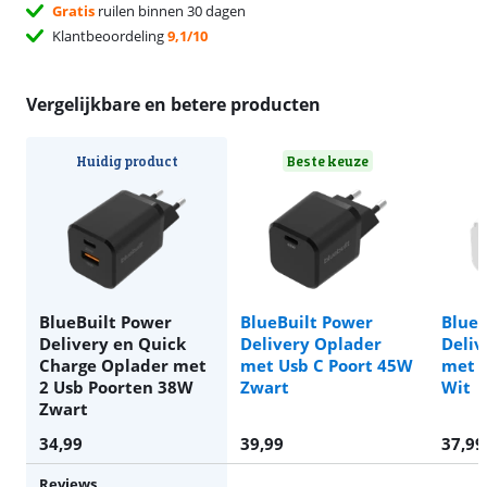
Gratis
ruilen binnen 30 dagen
Klantbeoordeling
9,1/10
Vergelijkbare en betere producten
Huidig product
Beste keuze
BlueBuilt Power
BlueBuilt Power
BlueB
Delivery en Quick
Delivery Oplader
Deliv
Charge Oplader met
met Usb C Poort 45W
met U
2 Usb Poorten 38W
Zwart
Wit
Zwart
34,99
39,99
37,99
Reviews