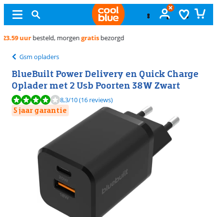
Gratis
ruilen
Gsm opladers
BlueBuilt Power Delivery en Quick Charge
Oplader met 2 Usb Poorten 38W Zwart
Beoordeling is 8,3 van de 10, gebaseerd op 16 reviews.
8,3
/10
(16 reviews)
5 jaar garantie