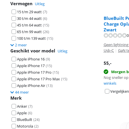
Vermogen
Uitleg
15 t/m 29 watt
(
7
)
BlueBuilt P
30 t/m 44 watt
(
6
)
Charge Opl
45 t/m 64 watt
(
15
)
Zwart
Beoordeling is 
65 t/m 99 watt
(
26
)
0
Beoordeling is 
100 t/m 139 watt
(
15
)
Geen lightning
2 meer
Geschikt voor model
Usb-C
|
GaN t
Uitleg
Apple iPhone 16
(
9
)
55
,-
Apple iPhone 17
(
15
)
Morgen b
Apple iPhone 17 Pro
(
15
)
Nog sneller op 
Apple iPhone 17 Pro Max
(
15
)
winkels
Apple iPhone Air
(
13
)
Vergelijken
44 meer
Merk
Anker
(
7
)
Apple
(
6
)
BlueBuilt
(
24
)
Motorola
(
2
)