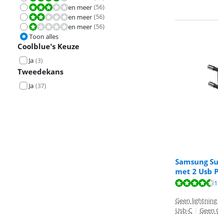
en meer
(
56
)
Beoordeling is 6,0 van de 10.
en meer
(
56
)
Beoordeling is 4,0 van de 10.
en meer
(
56
)
Beoordeling is 2,0 van de 10.
Toon alles
Coolblue's Keuze
Ja
(
3
)
Tweedekans
Ja
(
37
)
Samsung Su
met 2 Usb 
Beoordeling is 
Beoordeling is 
1
Beoordeling is 
Geen lightning
Usb-C
|
Geen 