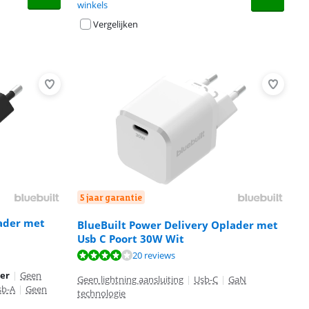
winkels
Vergelijken
5 jaar garantie
ader met
BlueBuilt Power Delivery Oplader met
Usb C Poort 30W Wit
20 reviews
der
|
Geen
Geen lightning aansluiting
|
Usb-C
|
GaN
sb-A
|
Geen
technologie