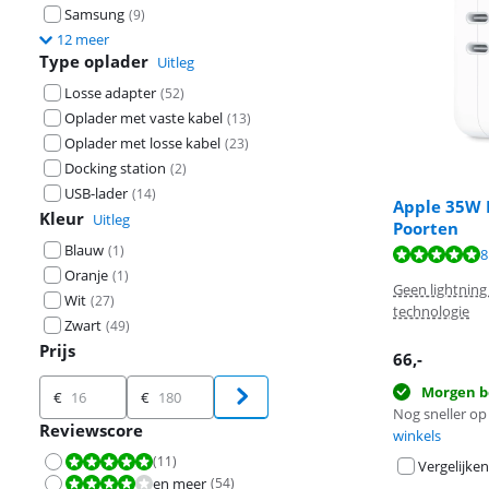
Samsung
(
9
)
12 meer
Type oplader
Uitleg
Losse adapter
(
52
)
Oplader met vaste kabel
(
13
)
Oplader met losse kabel
(
23
)
Docking station
(
2
)
USB-lader
(
14
)
Apple 35W 
Kleur
Uitleg
Poorten
Beoordeling is 
Beoordeling is 
Blauw
(
1
)
Beoordeling is 
8
Oranje
(
1
)
Geen lightning
Wit
(
27
)
technologie
Zwart
(
49
)
Prijs
66
,-
Prijs
Morgen b
€
€
Nog sneller op 
Reviewscore
winkels
(
11
)
Beoordeling is 10 van de 10.
Vergelijken
en meer
(
54
)
Beoordeling is 8,0 van de 10.