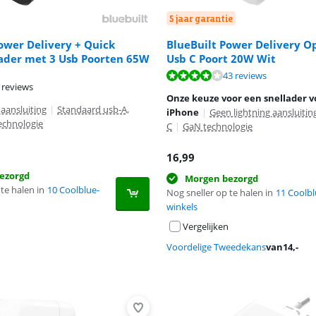
5 jaar garantie
ower Delivery + Quick
BlueBuilt Power Delivery O
ader met 3 Usb Poorten 65W
Usb C Poort 20W Wit
7,5 van de 10, gebaseerd op 43 reviews.
43 reviews
 reviews
8,7 van de 10, gebaseerd op 422 reviews.
Onze keuze voor een snellader v
 aansluiting
|
Standaard usb-A,
iPhone
|
Geen lightning aansluitin
echnologie
C
|
GaN technologie
16,99
ezorgd
Morgen bezorgd
te halen in
10 Coolblue-
Nog sneller op te halen in
11 Coolbl
winkels
Vergelijken
Voordelige Tweedekans
van
14
,-