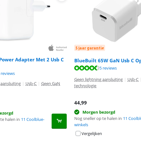
5 jaar garantie
Power Adapter Met 2 Usb C
BlueBuilt 65W GaN Usb C O
9,0 van de 10, gebaseerd op 5 reviews.
8,9 van de 10, gebaseerd op 8 reviews.
5 reviews
9,8 van de 10, gebaseerd op 8 reviews.
 reviews
Geen lightning aansluiting
|
Usb-C
 aansluiting
|
Usb-C
|
Geen GaN
technologie
44,99
Morgen bezorgd
ezorgd
Nog sneller op te halen in
11 Coolbl
te halen in
11 Coolblue-
winkels
Vergelijken