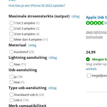
Hoe kies je een iPhone SE 2022 oplader?
Maximale stroomsterkte (output)
Uitleg
Apple Usb 
Beoordeling is 
9
1 tot 2 ampère
(
1
)
2 tot 3 ampère
(
2
)
Beoordeling is 
Geen lightning
3 tot 4 ampère
(
4
)
technologie
Meer dan 4 ampère
(
11
)
Materiaal
Uitleg
Kunststof
24,99
(
25
)
Lightning aansluiting
Uitleg
Morgen b
Nog sneller op 
Nee
(
71
)
winkels
Usb-aansluiting
Vergelijken
Ja
(
78
)
Nee
(
7
)
Type usb-aansluiting
Uitleg
Standaard usb-A
(
24
)
Usb-C
(
74
)
Merk compatibiliteit