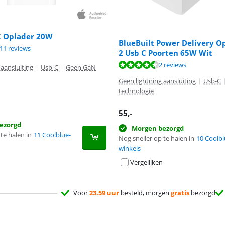
C Oplader 20W
BlueBuilt Power Delivery O
9,0 van de 10, gebaseerd op 911 reviews.
11 reviews
2 Usb C Poorten 65W Wit
9,0 van de 10, gebaseerd op 2 reviews.
2 reviews
 aansluiting
|
Usb-C
|
Geen GaN
Geen lightning aansluiting
|
Usb-C
technologie
55
,-
ezorgd
Morgen bezorgd
te halen in
11 Coolblue-
Nog sneller op te halen in
10 Coolbl
winkels
Vergelijken
Voor
23.59 uur
besteld, morgen
gratis
bezorgd