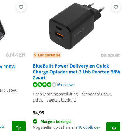
5 jaar garantie
BlueBuilt Power Delivery en Quick
en 100W
Charge Oplader met 2 Usb Poorten 38W
Zwart
16 reviews
ard usb-A,
Geen lightning aansluiting
|
Standaard usb-A,
Usb-C
|
GaN technologie
34,99
Morgen bezorgd
ue-
Nog sneller op te halen in
10 Coolblue-