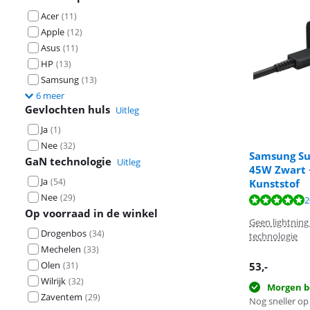
Acer
(
11
)
Apple
(
12
)
Asus
(
11
)
HP
(
13
)
Samsung
(
13
)
6 meer
Gevlochten huls
Uitleg
Ja
(
1
)
Nee
(
32
)
Samsung Su
GaN technologie
Uitleg
45W Zwart 
Ja
(
54
)
Kunststof
Beoordeling is 
Nee
(
29
)
Beoordeling is 
Beoordeling is 
2
Op voorraad in de winkel
Geen lightning
Drogenbos
(
34
)
technologie
Mechelen
(
33
)
Olen
(
31
)
53
,-
Wilrijk
(
32
)
Morgen b
Zaventem
(
29
)
Nog sneller op 