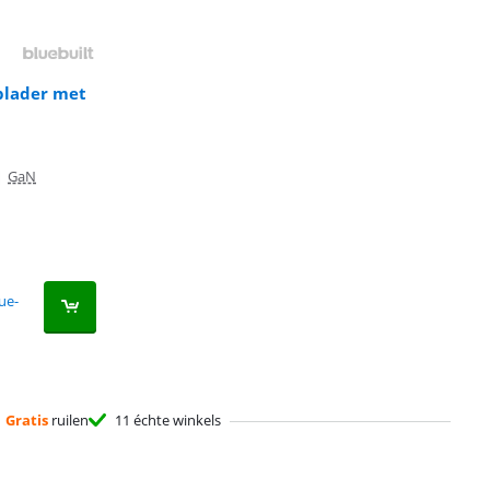
plader met
|
GaN
ue-
Gratis
ruilen
11 échte winkels