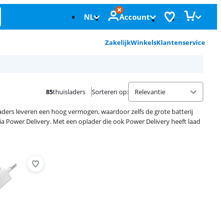
NL
Account
Zakelijk
Winkels
Klantenservice
85
thuisladers
Sorteren op
:
laders leveren een hoog vermogen, waardoor zelfs de grote batterij
via Power Delivery. Met een oplader die ook Power Delivery heeft laad
Advertentie