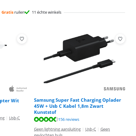
Gratis
ruilen
11 échte winkels
Samsung Super Fast Charging Oplader
pter Wit
45W + Usb C Kabel 1,8m Zwart
Kunststof
ing
|
Usb-C
156 reviews
Geen lightning aansluiting
|
Usb-C
|
Geen
gevlochten huls