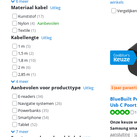
6 meer
winkels
Materiaal kabel
Uitleg
Vergelijken
Kunststof
(
17
)
Nylon
Aanbevolen
(
4
)
Textile
(
1
)
Kabellengte
Uitleg
1 m
(
5
)
1,5 m
(
2
)
1,8 m
(
10
)
2 m
(
6
)
2,85 m
(
1
)
4 meer
Aanbevolen voor producttype
Uitleg
5 jaar garanti
E-readers
(
34
)
BlueBuilt 
Navigatie systemen
(
26
)
Usb C Poor
Powerbanks
(
35
)
Beoordeling is 
Beoordeling is 
1
Beoordeling is 
Smartphone
(
54
)
Onze keuze vo
Tablet
(
52
)
Samsung sma
7 meer
aansluiting
|
U