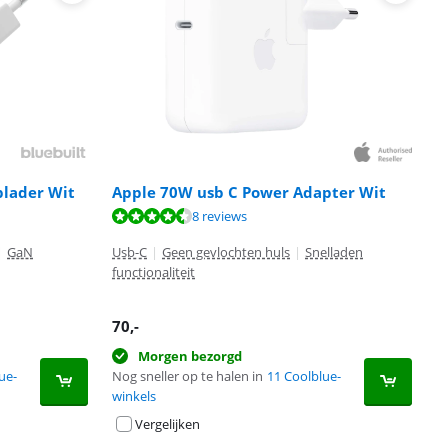
plader Wit
Apple 70W usb C Power Adapter Wit
8 reviews
|
GaN
Usb-C
|
Geen gevlochten huls
|
Snelladen
functionaliteit
70
,-
Morgen bezorgd
ue-
Nog sneller op te halen in
11 Coolblue-
winkels
Vergelijken