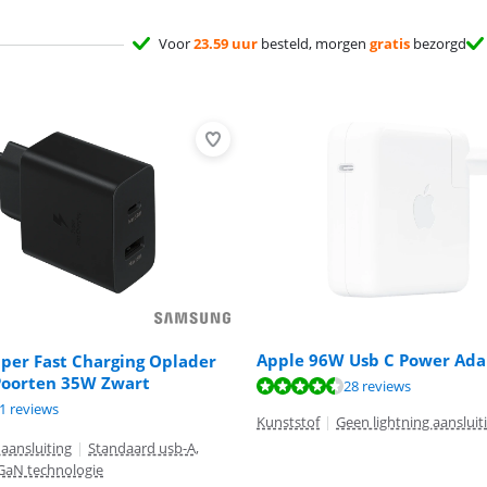
Voor
23.59 uur
besteld, morgen
gratis
bezorgd
Apple 96W Usb C Power Ada
per Fast Charging Oplader
Poorten 35W Zwart
8,7 van de 10, gebaseerd op 28 reviews.
28 reviews
8,5 van de 10, gebaseerd op 11 reviews.
1 reviews
Kunststof
|
Geen lightning aansluit
8,7 van de 10, gebaseerd op 156 reviews.
 aansluiting
|
Standaard usb-A,
GaN technologie