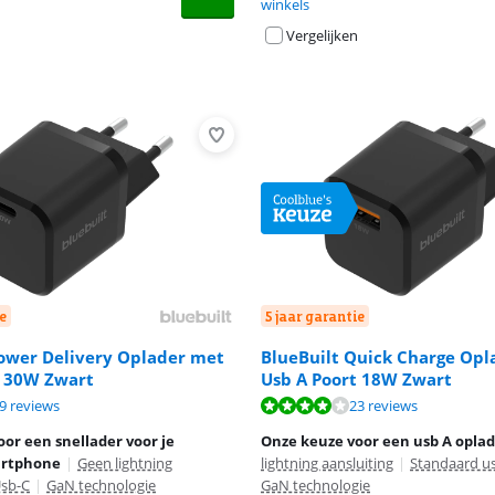
winkels
Vergelijken
e
5 jaar garantie
Power Delivery Oplader met
BlueBuilt Quick Charge Opl
t 30W Zwart
Usb A Poort 18W Zwart
8,2 van de 10, gebaseerd op 19 reviews.
8,2 van de 10, gebaseerd op 23 reviews.
9 reviews
23 reviews
8,2 van de 10, gebaseerd op 20 reviews.
or een snellader voor je
Onze keuze voor een usb A opla
rtphone
|
Geen lightning
lightning aansluiting
|
Standaard u
sb-C
|
GaN technologie
GaN technologie