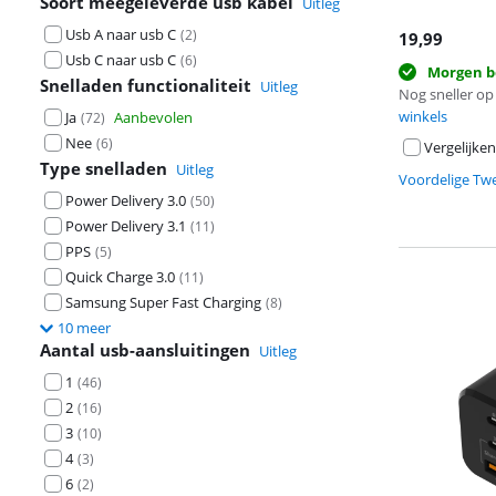
Soort meegeleverde usb kabel
Uitleg
Usb A naar usb C
(
2
)
19,99
Usb C naar usb C
(
6
)
Morgen b
Snelladen functionaliteit
Uitleg
Nog sneller op 
winkels
Ja
Aanbevolen
(
72
)
Nee
(
6
)
Vergelijken
Type snelladen
Uitleg
Voordelige Tw
Power Delivery 3.0
(
50
)
Power Delivery 3.1
(
11
)
PPS
(
5
)
Quick Charge 3.0
(
11
)
Samsung Super Fast Charging
(
8
)
10 meer
Aantal usb-aansluitingen
Uitleg
1
(
46
)
2
(
16
)
3
(
10
)
4
(
3
)
6
(
2
)