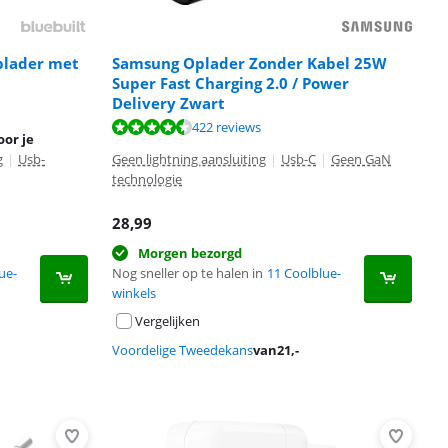
plader met
Samsung Oplader Zonder Kabel 25W
Super Fast Charging 2.0 / Power
Delivery Zwart
422 reviews
oor je
g
|
Usb-
Geen lightning aansluiting
|
Usb-C
|
Geen GaN
technologie
28,99
Morgen bezorgd
ue-
Nog sneller op te halen in
11 Coolblue-
winkels
Vergelijken
Voordelige Tweedekans
van
21
,-