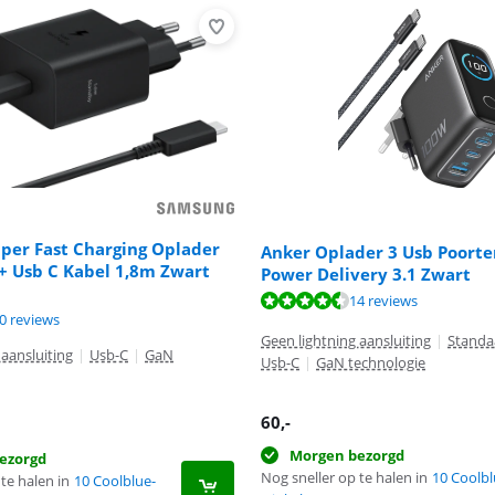
per Fast Charging Oplader
Anker Oplader 3 Usb Poort
+ Usb C Kabel 1,8m Zwart
Power Delivery 3.1 Zwart
9,3 van de 10, gebaseerd op 14 reviews.
14 reviews
9,6 van de 10, gebaseerd op 20 reviews.
8,3 van de 10, gebaseerd op 16 reviews.
0 reviews
Geen lightning aansluiting
|
Standa
 aansluiting
|
Usb-C
|
GaN
Usb-C
|
GaN technologie
60
,-
Morgen bezorgd
ezorgd
Nog sneller op te halen in
10 Coolbl
te halen in
10 Coolblue-