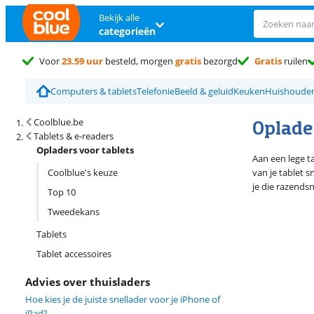
Bekijk alle
categorieën
Voor
23.59 uur
besteld, morgen
gratis
bezorgd
Gratis
ruilen
Computers & tablets
Telefonie
Beeld & geluid
Keuken
Huishoude
Zoekresultaten en sortering
Oplade
Coolblue.be
Tablets & e-readers
Opladers voor tablets
Aan een lege t
Coolblue's keuze
van je tablet 
je die razendsn
Top 10
Tweedekans
Tablets
Tablet accessoires
Advies over thuisladers
Hoe kies je de juiste snellader voor je iPhone of
iPad?