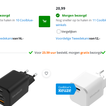
20,99
ezorgd
Morgen bezorgd
te halen in
10 Coolblue-
Nog sneller op te halen in
11 Coolbl
winkels
Vergelijken
eedekans
van
16
,-
Voordelige Tweedekans
van
12
,-
Voor
23.59 uur
besteld, morgen
gratis
bezorgd