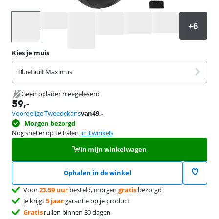
Selecteer een optie
Kies je muis
BlueBuilt Maximus
Geen oplader meegeleverd
59
,-
Voordelige Tweedekans
van
49
,-
Morgen bezorgd
Nog sneller op te halen
in 8 winkels
In mijn winkelwagen
Ophalen in de winkel
Voor
23.59 uur
besteld, morgen
gratis
bezorgd
Je krijgt
5 jaar
garantie op je product
Gratis
ruilen binnen 30 dagen