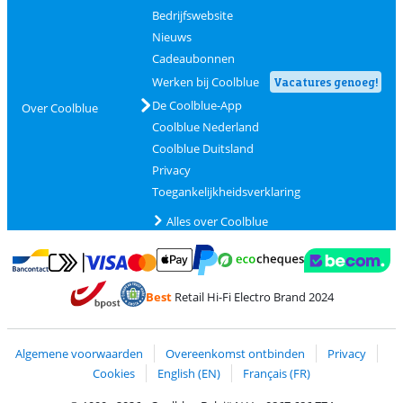
Bedrijfswebsite
Nieuws
Cadeaubonnen
Werken bij Coolblue
Vacatures genoeg!
De Coolblue-App
Over Coolblue
Coolblue Nederland
Coolblue Duitsland
Privacy
Toegankelijkheidsverklaring
Alles over Coolblue
Betalen met MasterCard en Visa via ClickToPay
Betalen met Ecocheques
Betalen met Bancontact
Betalen met ApplePay
Webshop Trustmar
Betalen met PayPal
Best
Retail Hi-Fi Electro Brand 2024
Trustprofile van Coolblue
Verzending en bezorging met bPost
Algemene voorwaarden
Overeenkomst ontbinden
Privacy
Cookies
English (EN)
Français (FR)