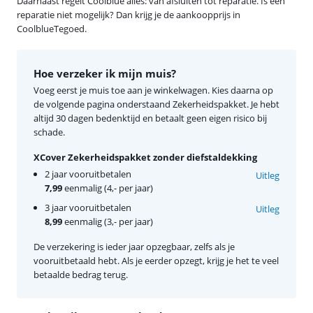
Daarnaast regelt Coolblue alles: van afsluiten tot reparatie. Is een
reparatie niet mogelijk? Dan krijg je de aankoopprijs in
CoolblueTegoed.
Hoe verzeker ik mijn muis?
Voeg eerst je muis toe aan je winkelwagen. Kies daarna op
de volgende pagina onderstaand Zekerheidspakket. Je hebt
altijd 30 dagen bedenktijd en betaalt geen eigen risico bij
schade.
XCover Zekerheidspakket zonder diefstaldekking
2 jaar vooruitbetalen
Uitleg
7,99
eenmalig (4,- per jaar)
3 jaar vooruitbetalen
Uitleg
8,99
eenmalig (3,- per jaar)
De verzekering is ieder jaar opzegbaar, zelfs als je
vooruitbetaald hebt. Als je eerder opzegt, krijg je het te veel
betaalde bedrag terug.