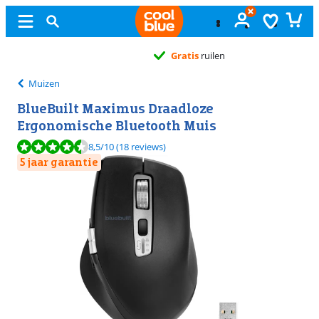
Gratis
ruilen
Muizen
BlueBuilt Maximus Draadloze
Ergonomische Bluetooth Muis
Beoordeling is 8,5 van de 10, gebaseerd op 18 reviews.
8,5
/10
(18 reviews)
5 jaar garantie