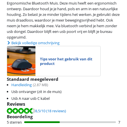
Ergonomische Bluetooth Muis. Deze muis heeft een ergonomisch
ontwerp. Daardoor houd je je hand, pols en arm in een natuurlijke
houding. Zo belast je ze minder tijdens het werken. Je gebruikt deze
muis draadloos, waardoor je meer bewegingsvrijheid hebt. Ook
neem je hem makkelijk mee. Via bluetooth verbind je hem zonder
usb dongel. Daardoor blijft een usb poort vrij en blijft je bureau
opgeruimd.
Bekijk volledige omschrijving
Tips voor het gebruik van dit
product
Standaard meegeleverd
Handleiding
(
2.87
MB)
Usb ontvanger (zit in de muis)
Usb A naar usb C kabel
Reviews
Beoordeling is 8,5 van de 10, gebaseerd op 18 reviews.
8,5
/10
(18 reviews)
Beoordeling
5 sterren
7