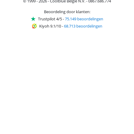
© 1999 - 2026 - Coolblue België N.V. - 0867.686.774
Beoordeling door klanten:
Trustpilot 4/5
-
75.149 beoordelingen
Kiyoh 9.1/10
-
68.713 beoordelingen