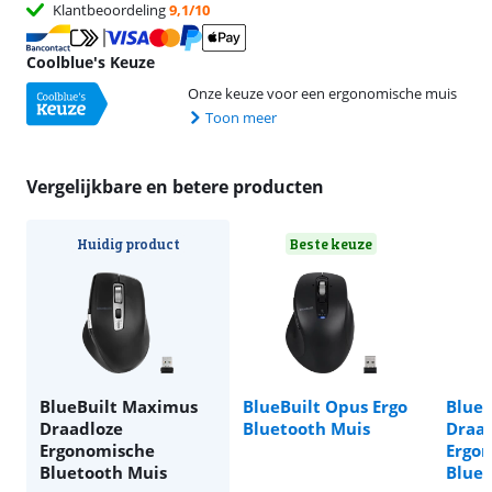
Klantbeoordeling
9,1/10
Coolblue's Keuze
Onze keuze voor een ergonomische muis
Toon meer
Vergelijkbare en betere producten
Huidig product
Beste keuze
BlueBuilt Maximus
BlueBuilt Opus Ergo
BlueB
Draadloze
Bluetooth Muis
Draa
Ergonomische
Ergo
Bluetooth Muis
Bluet