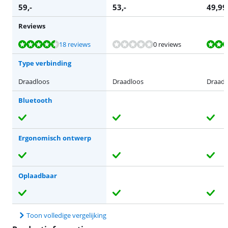
59
,-
53
,-
49,99
Reviews
Beoordeling is 8,5 van de 10, gebaseerd op 18 reviews.
Beoordeling is 8,1 van de 10, gebaseerd op 69 reviews.
Beoordeling is 9,0 van de 10, gebaseerd op 52 reviews.
18 reviews
0 reviews
Type verbinding
Draadloos
Draadloos
Draadl
Bluetooth
Ergonomisch ontwerp
Oplaadbaar
Toon volledige vergelijking