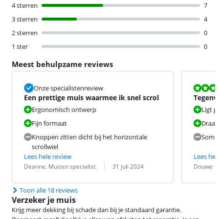
4 sterren
7
3 sterren
4
2 sterren
0
1 ster
0
Meest behulpzame reviews
Beoordeling i
Onze specialistenreview
Een prettige muis waarmee ik snel scrol
Tegenv
Ergonomisch ontwerp
Ligt g
Fijn formaat
Draad
Knoppen zitten dicht bij het horizontale
Sompi
scrollwiel
Lees hele review
Lees hel
Beoordeling door:
Datum:
Beoordeling 
Datum:
Deanne. Muizen specialist.
31 juli 2024
Douwe
Toon alle 18 reviews
Verzeker je muis
Krijg meer dekking bij schade dan bij je standaard garantie.