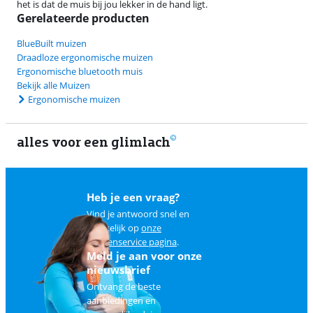
het is dat de muis bij jou lekker in de hand ligt.
Gerelateerde producten
BlueBuilt muizen
Draadloze ergonomische muizen
Ergonomische bluetooth muis
Bekijk alle Muizen
Ergonomische muizen
alles voor een glimlach
1
Heb je een vraag?
Vind je antwoord snel en
makkelijk op
onze
klantenservice pagina
.
Meld je aan voor onze
nieuwsbrief
Ontvang de beste
aanbiedingen en