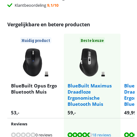
Klantbeoordeling
9,1/10
Vergelijkbare en betere producten
Huidig product
Beste keuze
BlueBuilt Opus Ergo
BlueBuilt Maximus
BlueB
Bluetooth Muis
Draadloze
Draa
Ergonomische
Ergo
Bluetooth Muis
Bluet
53
,-
59
,-
49,99
Reviews
Beoordeling is 8,5 van de 10, gebaseerd op 18 reviews.
Beoordeling is 8,1 van de 10, gebaseerd op 69 reviews.
Beoordeling is 8,7 van de 10, gebaseerd op 40 reviews.
Beoordeling is 9,0 van de 10, gebaseerd op 52 reviews.
0 reviews
18 reviews