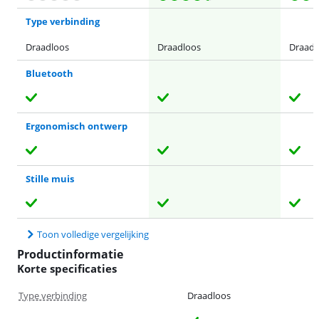
Type verbinding
Draadloos
Draadloos
Draadl
Bluetooth
Ergonomisch ontwerp
Stille muis
Toon volledige vergelijking
Productinformatie
Korte specificaties
Type verbinding
Draadloos