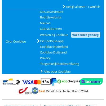
Bekijk al onze 11 winkels
Ons assortiment
Bedrijfswebsite
Nieuws
Cadeaubonnen
Werken bij Coolblue
Vacatures genoeg!
De Coolblue-App
Over Coolblue
Coolblue Nederland
Coolblue Duitsland
Privacy
Toegankelijkheidsverklaring
Alles over Coolblue
Betalen met MasterCard en Visa via ClickToPay
Betalen met Ecocheques
Betalen met Bancontact
Betalen met ApplePay
Webshop Trustmar
Betalen met PayPal
Best
Retail Hi-Fi Electro Brand 2024
Trustprofile van Coolblue
Verzending en bezorging met bPost