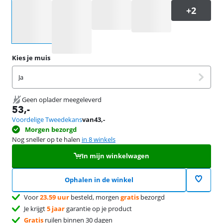
Selecteer een optie
Kies je muis
Ja
Geen oplader meegeleverd
53
,-
Voordelige Tweedekans
van
43
,-
Morgen bezorgd
Nog sneller op te halen
in 8 winkels
In mijn winkelwagen
Ophalen in de winkel
Voor
23.59 uur
besteld, morgen
gratis
bezorgd
Je krijgt
5 jaar
garantie op je product
Gratis
ruilen binnen 30 dagen