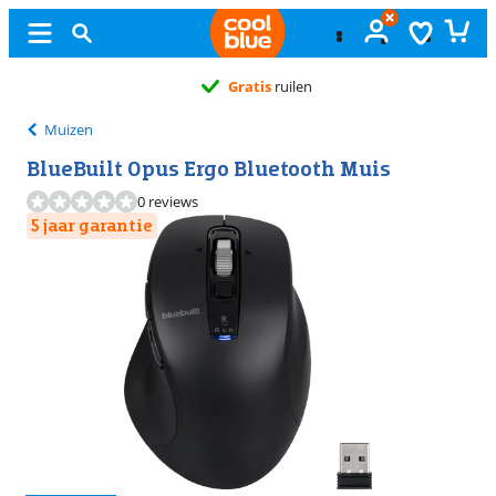
Gratis
ruilen
Muizen
BlueBuilt Opus Ergo Bluetooth Muis
0 reviews
5 jaar garantie