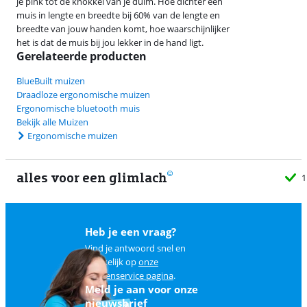
je pink tot de knokkel van je duim. Hoe dichter een
muis in lengte en breedte bij 60% van de lengte en
breedte van jouw handen komt, hoe waarschijnlijker
het is dat de muis bij jou lekker in de hand ligt.
Gerelateerde producten
BlueBuilt muizen
Draadloze ergonomische muizen
Ergonomische bluetooth muis
Bekijk alle Muizen
Ergonomische muizen
alles voor een glimlach
11 échte winkels
Heb je een vraag?
Vind je antwoord snel en
makkelijk op
onze
klantenservice pagina
.
Meld je aan voor onze
nieuwsbrief