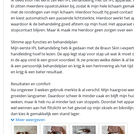
Ik deed voor het eerst zelf een IPL behandeling met dit IPL apparaat. Het
Er zitten meerdere opzetstukken bij, zodat ik mijn hele lichaam gema
met de rondingen van mijn lichaam. Hierdoor houdt hij goed contact en
en kiest automatisch een passende lichtsterkte. Hierdoor werkt het app
waardoor ik de behandeling goed afstem op mijn huid. Het apparaat w
stopcontact blijven. Maar ik maak me hierdoor geen zorgen over een le
Slimme app functies en behandelplan

Mijn eerste IPL behandeling heb ik gedaan met de Braun Skin i‑expert ap
handleiding hoef te lezen. De app legt stap voor stap uit wat ik moet
in de app vind ik een groot voordeel. Ik zie precies welke delen ik al 
ik een persoonlijk behandelplan en krijg ik een herinnering als het ti
en krijg ik een beter resultaat.
Resultaten en comfort

Na ongeveer 3 weken gebruik merkte ik al verschil. Mijn haargroei w
groeiden langzamer. Daardoor scheer ik minder vaak en blijft mijn huid
weken, maar ik heb nu al minder last van stoppels. Doordat het apparaa
wel wennen aan het flitslicht en het gevoel op mijn oksels en bikinilij
dan kies ik gemakkelijk een stand lager.
Meer weergeven