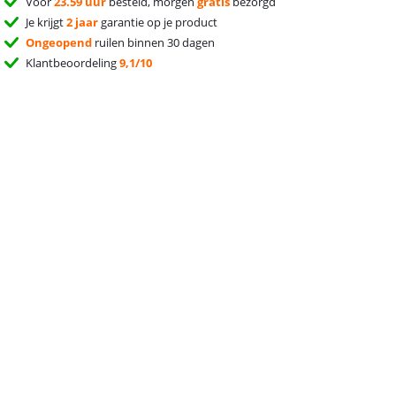
Voor
23.59 uur
besteld, morgen
gratis
bezorgd
Je krijgt
2 jaar
garantie op je product
Ongeopend
ruilen binnen 30 dagen
Klantbeoordeling
9,1/10