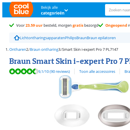
Bekijk alle
categorieën
Voor
23.59 uur
besteld, morgen
gratis
bezorgd
Ongeopend
r
Lichtontharingsapparaten
Philips
Braun
Braun epilatoren
Ontharen
Braun ontharing
Smart Skin i-expert Pro 7 PL7147
Braun Smart Skin i-expert Pro 7 
Beoordeling is 9,1 van de 10, gebaseerd op 90 reviews.
Bekijk alle
9,1
/10
(90 reviews)
Toon alle accessoires
Bra