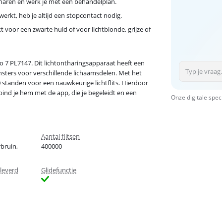
ntharen en werk je met een behandelplan.
erkt, heb je altijd een stopcontact nodig.
kt voor een zwarte huid of voor lichtblonde, grijze of
 7 PL7147. Dit lichtontharingsapparaat heeft een
ensters voor verschillende lichaamsdelen. Met het
 10 standen voor een nauwkeurige lichtflits. Hierdoor
bind je hem met de app, die je begeleidt en een
Onze digitale spec
Aantal flitsen
bruin,
400000
leverd
Glidefunctie