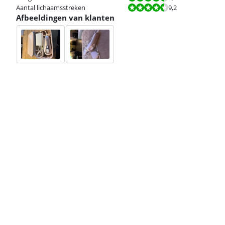
Beoordeling is 9,2 van de 10.
Aantal lichaamsstreken
9,2
Afbeeldingen van klanten