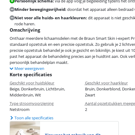
Persoonlijk schema:
via de app volg je begeleiding tijdens het o
Minder bewegingsvrijheid:
doordat het apparaat alleen bedraad w
Niet voor alle huids- en haarkleuren:
dit apparaat is niet geschi
rode haren.
Omschrijving
Onthaar meerdere lichaamsdelen met de Braun Smart Skin i-expert Pro
standaard opzetstuk en een precisie opzetstuk. Zo gebruik je 2 lichtv
precisie opzetstuk behandel je ook je gezicht en bikinilijn. Je kiest uit
past het apparaat de behandeling precies aan je huidtint aan. Ook ver
persoonlijk behandelplan maakt.
Meer weergeven
Korte specificaties
Geschikt voor huidskleur
Geschikt voor haarkleur
Beige, Donkerbruin, Lichtbruin,
Bruin, Donkerblond, Donker
Middenbruin, Wit
Zwart
Type stroomvoorziening
Aantal opzetstukken meege
Netstroom
2
Toon alle specificaties
Tips voor het gebruik van dit