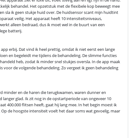
 apparaat ziet er luxe uit, voelt stevig aan en ligt fijn in de hand. 
kkelijk behandel. Het opzetstuk met de flexibele kop beweegt mee 
 sla ik geen stukje huid over. De huidsensor scant mijn huidtint 
araat veilig. Het apparaat heeft 10 intensiteitsniveaus, 
erkt alleen bedraad, dus ik moet wel in de buurt van een 
ge batterij.
p erbij. Dat vind ik heel prettig, omdat ik niet eerst een lange 
 doen en begeleidt me tijdens de behandeling. De slimme functies 
behandeld heb, zodat ik minder snel stukjes oversla. In de app maak 
jd is voor de volgende behandeling. Zo vergeet ik geen behandeling 
erd minder en de haren die terugkwamen, waren dunner en 
 langer glad. Ik zit nog in de opstartperiode van ongeveer 10 
t 400.000 flitsen heeft, gaat hij lang mee. In het begin moest ik 
n. Op de hoogste intensiteit voelt het daar soms wat gevoelig, maar 