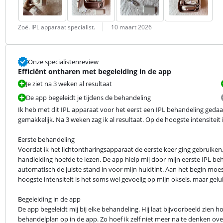
Beoordeling door:
Datum:
Zoë. IPL apparaat specialist.
10 maart 2026
Onze specialistenreview
Efficiënt ontharen met begeleiding in de app
Je ziet na 3 weken al resultaat
De app begeleidt je tijdens de behandeling
Ik heb met dit IPL apparaat voor het eerst een IPL behandeling gedaan
gemakkelijk. Na 3 weken zag ik al resultaat. Op de hoogste intensiteit 
Eerste behandeling

Voordat ik het lichtontharingsapparaat de eerste keer ging gebruiken, m
handleiding hoefde te lezen. De app hielp mij door mijn eerste IPL beh
automatisch de juiste stand in voor mijn huidtint. Aan het begin moest
hoogste intensiteit is het soms wel gevoelig op mijn oksels, maar geluk
Begeleiding in de app

De app begeleidt mij bij elke behandeling. Hij laat bijvoorbeeld zien h
behandelplan op in de app. Zo hoef ik zelf niet meer na te denken ov