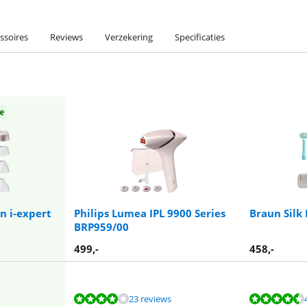
ssoires
Reviews
Verzekering
Specificaties
e
n i-expert
Philips Lumea IPL 9900 Series
Braun Silk
BRP959/00
499
,-
458
,-
23 reviews