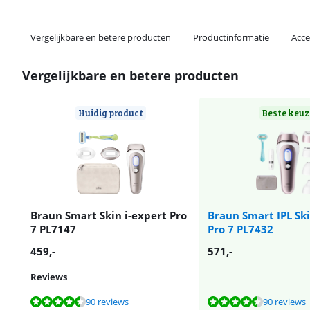
Vergelijkbare en betere producten
Productinformatie
Acce
Vergelijkbare en betere producten
Huidig product
Beste keuz
Braun Smart Skin i-expert Pro
Braun Smart IPL Ski
7 PL7147
Pro 7 PL7432
459
,-
571
,-
Reviews
Beoordeling is 9,1 van de 10, gebaseerd op 90 reviews.
Beoordeling is 9,1 van de 10, gebaseerd op 90 reviews.
Beoordeling is 8,3 van de 10, gebaseerd op 23 reviews.
Beoordeling is 9,3 van de 10, gebaseerd op 40 reviews.
Beoordeling is 9,3 van de 10, gebaseerd op 40 reviews.
90 reviews
90 reviews