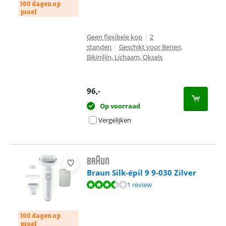
100 dagen op
proef
Geen flexibele kop
|
2
standen
|
Geschikt voor Benen,
Bikinilijn, Lichaam, Oksels
96
,-
Op voorraad
Vergelijken
Braun Silk-épil 9 9-030 Zilver
Beoordeling is 7,2 van de 10, gebaseerd op 1 review.
1 review
100 dagen op
proef