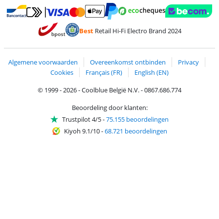
Betalen met MasterCard en Visa via ClickToPay
Betalen met Ecocheques
Betalen met Bancontact
Betalen met ApplePay
Webshop Trustmar
Betalen met PayPal
Best
Retail Hi-Fi Electro Brand 2024
Trustprofile van Coolblue
Verzending en bezorging met bPost
Algemene voorwaarden
Overeenkomst ontbinden
Privacy
Cookies
Français (FR)
English (EN)
© 1999 - 2026 - Coolblue België N.V. - 0867.686.774
Beoordeling door klanten:
Trustpilot 4/5
-
75.155 beoordelingen
Kiyoh 9.1/10
-
68.721 beoordelingen