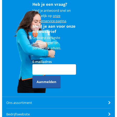
Heb je een vraag?
Vind je antwoord snel en
makkelijk op
onze
klantenservice pagina
.
Meld je aan voor onze
nieuwsbrief
Ontvang de beste
aanbiedingen en
persoonlijk advies.
E-mailadres
Aanmelden
Ons assortiment
Bedrijfswebsite