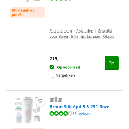
100 dagen op
proef
Flexibele kop
|
2 standen
|
Geschikt
voor Benen, Bikinilijn, Lichaam, Oksels
219
,-
Op voorraad
Vergelijken
Braun Silk-épil 5 5-251 Roze
Beoordeling is 8,2 van de 10, gebaseerd op 13 reviews.
13 reviews