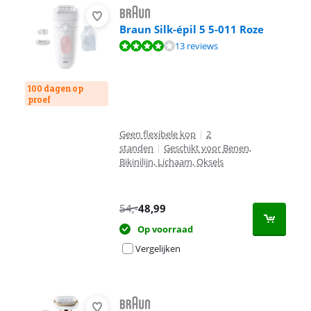
Braun Silk-épil 5 5-011 Roze
Beoordeling is 8,2 van de 10, gebaseerd op 13 reviews.
13 reviews
100 dagen op
proef
Geen flexibele kop
|
2
standen
|
Geschikt voor Benen,
Bikinilijn, Lichaam, Oksels
54
,-
48,99
Op voorraad
Vergelijken