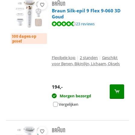
Braun Silk-epil 9 Flex 9-060 3D
Goud
Beoordeling is 8,7 van de 10, gebaseerd op 23 reviews.
23 reviews
100 dagen op
proef
Flexibele kop
|
2 standen
|
Geschikt
voor Benen, Bikinilijn, Lichaam, Oksels
194
,-
Morgen bezorgd
Vergelijken