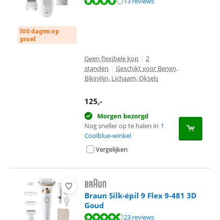
Beoordeling is 8,2 van de 10, gebaseerd op 13 reviews.
13 reviews
100 dagen op
proef
Geen flexibele kop
|
2
standen
|
Geschikt voor Benen,
Bikinilijn, Lichaam, Oksels
125
,-
Morgen bezorgd
Nog sneller op te halen in
1
Coolblue-winkel
Vergelijken
Braun Silk-épil 9 Flex 9-481 3D
Goud
Beoordeling is 8,7 van de 10, gebaseerd op 23 reviews.
23 reviews