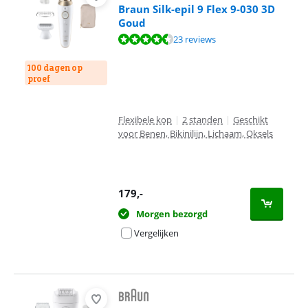
Braun Silk-epil 9 Flex 9-030 3D
Goud
Beoordeling is 8,7 van de 10, gebaseerd op 23 reviews.
23 reviews
100 dagen op
proef
Flexibele kop
|
2 standen
|
Geschikt
voor Benen, Bikinilijn, Lichaam, Oksels
179
,-
Morgen bezorgd
Vergelijken