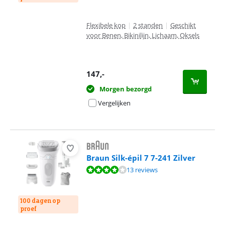
Flexibele kop
|
2 standen
|
Geschikt
voor Benen, Bikinilijn, Lichaam, Oksels
147
,-
Morgen bezorgd
Vergelijken
Braun Silk-épil 7 7-241 Zilver
Beoordeling is 8,2 van de 10, gebaseerd op 13 reviews.
13 reviews
100 dagen op
proef