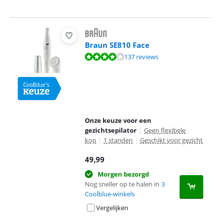
Braun SE810 Face
Beoordeling is 8,3 van de 10, gebaseerd op 137 reviews.
137 reviews
Onze keuze voor een
gezichtsepilator
|
Geen flexibele
kop
|
1 standen
|
Geschikt voor gezicht
49,99
Morgen bezorgd
Nog sneller op te halen in
3
Coolblue-winkels
Vergelijken