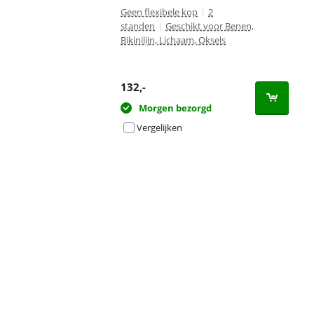
Geen flexibele kop
|
2
standen
|
Geschikt voor Benen,
Bikinilijn, Lichaam, Oksels
132
,-
Morgen bezorgd
Vergelijken
Advertentie