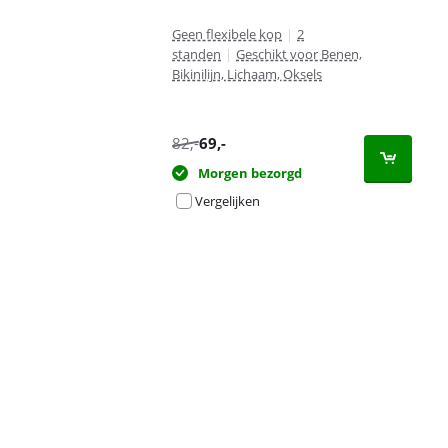
Geen flexibele kop
|
2
standen
|
Geschikt voor Benen,
Bikinilijn, Lichaam, Oksels
82
,-
69
,-
Morgen bezorgd
Vergelijken
Advertentie