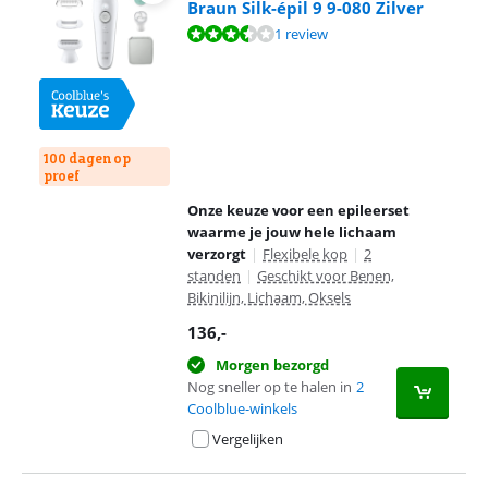
Braun Silk-épil 9 9-080 Zilver
Beoordeling is 7,2 van de 10, gebaseerd op 1 review.
1 review
100 dagen op
proef
Onze keuze voor een epileerset
waarme je jouw hele lichaam
verzorgt
|
Flexibele kop
|
2
standen
|
Geschikt voor Benen,
Bikinilijn, Lichaam, Oksels
136
,-
Morgen bezorgd
Nog sneller op te halen in
2
Coolblue-winkels
Vergelijken