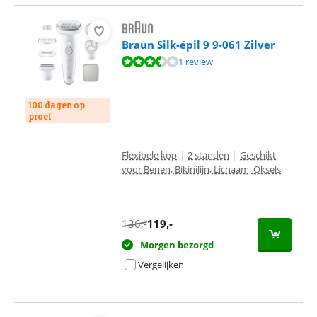
Braun Silk-épil 9 9-061 Zilver
Beoordeling is 7,2 van de 10, gebaseerd op 1 review.
1 review
100 dagen op
proef
Flexibele kop
|
2 standen
|
Geschikt
voor Benen, Bikinilijn, Lichaam, Oksels
136
,-
119
,-
Morgen bezorgd
Vergelijken