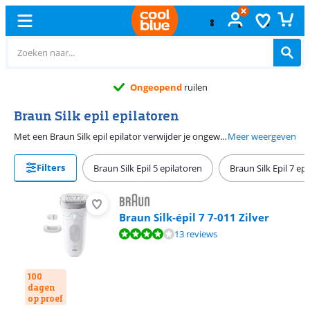
Ongeopend
ruilen
Braun Silk epil epilatoren
Met een Braun Silk epil epilator verwijder je ongewenste haargroei op je benen, bikinilijn, oksels en het gezicht. Braun heeft verschillende productlijnen waaronder de Braun Silk Epil 9 en de Silk Epil 5. Een Braun epilator of epilady van wordt geleverd met verschillende opzetstukken voor bijvoorbeeld je gezicht of gevoelige zones. Bijna alle Braun epilatoren zijn waterdicht en gebruik je dus onder de douche of in bad.
Meer weergeven
Filters
Braun Silk Epil 5 epilatoren
Braun Silk Epil 7 ep
Braun Silk-épil 7 7-011 Zilver
Beoordeling is 8,2 van de 10, gebaseerd op 13 reviews.
13 reviews
100
dagen
op proef