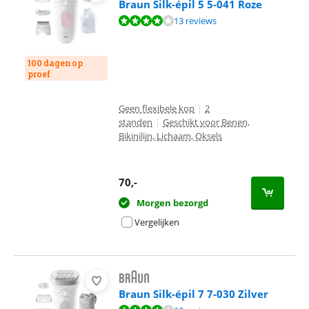
Braun Silk-épil 5 5-041 Roze
Beoordeling is 8,2 van de 10, gebaseerd op 13 reviews.
13 reviews
100 dagen op
proef
Geen flexibele kop
|
2
standen
|
Geschikt voor Benen,
Bikinilijn, Lichaam, Oksels
70
,-
Morgen bezorgd
Vergelijken
Braun Silk-épil 7 7-030 Zilver