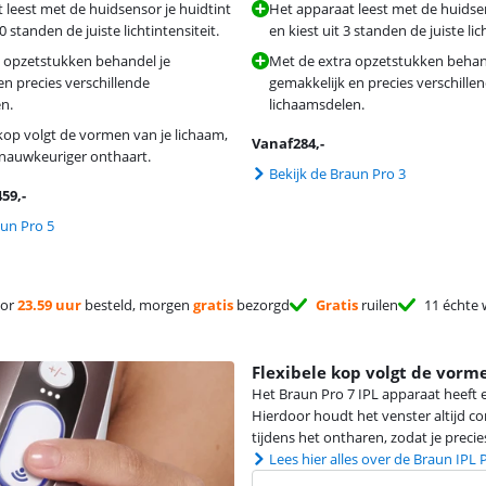
 leest met de huidsensor je huidtint
Het apparaat leest met de huidsen
10 standen de juiste lichtintensiteit.
en kiest uit 3 standen de juiste lic
 opzetstukken behandel je
Met de extra opzetstukken behan
en precies verschillende
gemakkelijk en precies verschille
n.
lichaamsdelen.
 kop volgt de vormen van je lichaam,
Vanaf
284
,-
nauwkeuriger onthaart.
Bekijk de Braun Pro 3
459
,-
aun Pro 5
or
23.59 uur
besteld, morgen
gratis
bezorgd
Gratis
ruilen
11 échte 
Flexibele kop volgt de vorm
Het Braun Pro 7 IPL apparaat heeft 
Hierdoor houdt het venster altijd con
tijdens het ontharen, zodat je precie
Lees hier alles over de Braun IPL 