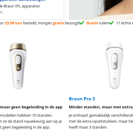
alle Braun IPL apparaten
n.
or
23.59 uur
besteld, morgen
gratis
bezorgd
Gratis
ruilen
11 échte 
Braun Pro 3
 maar geen begeleiding in de app
Minder standen, maar met extra
 modellen hebben 10 standen.
Je onthaart gemakkelijk verschillen
n ze de stand nauwkeurig aan op je
met de extra opzetstukken, maar he
jgt geen begeleiding in de app.
heeft maar 3 standen.