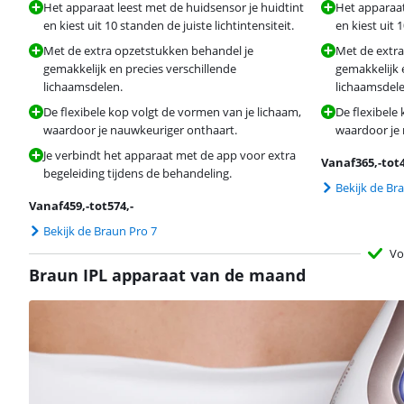
Het apparaat leest met de huidsensor je huidtint
Het apparaat
en kiest uit 10 standen de juiste lichtintensiteit.
en kiest uit 
Met de extra opzetstukken behandel je
Met de extra
gemakkelijk en precies verschillende
gemakkelijk 
lichaamsdelen.
lichaamsdele
De flexibele kop volgt de vormen van je lichaam,
De flexibele
waardoor je nauwkeuriger onthaart.
waardoor je 
Je verbindt het apparaat met de app voor extra
Vanaf
365
,-
tot
begeleiding tijdens de behandeling.
Bekijk de Br
Vanaf
459
,-
tot
574
,-
Bekijk de Braun Pro 7
Vo
Braun IPL apparaat van de maand