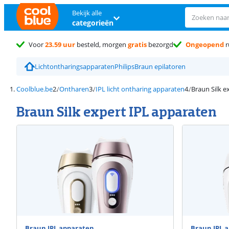
Bekijk alle
categorieën
Voor
23.59 uur
besteld, morgen
gratis
bezorgd
Ongeopend
r
Lichtontharingsapparaten
Philips
Braun epilatoren
Coolblue.be
Ontharen
IPL licht ontharing apparaten
Braun Silk e
Braun Silk expert IPL apparaten
Braun IPL apparaten
Braun IPL 