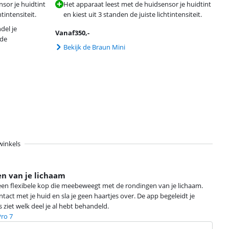
sor je huidtint
Het apparaat leest met de huidsensor je huidtint
htintensiteit.
en kiest uit 3 standen de juiste lichtintensiteit.
del je
Vanaf
350
,-
nde
Bekijk de Braun Mini
winkels
en van je lichaam
een flexibele kop die meebeweegt met de rondingen van je lichaam.
tact met je huid en sla je geen haartjes over. De app begeleidt je
s ziet welk deel je al hebt behandeld.
Pro 7