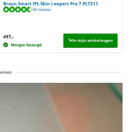
Braun Smart IPL Skin i-expert Pro 7 PL7211
90 reviews
497
,-
In mijn winkelwagen
Morgen bezorgd
winkels