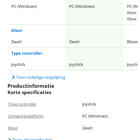
PC (Windows)
PC (Windows)
PC (Wi
Xbox O
Xbox S
Kleur
Zwart
Zwart
Blauw,
Type controller
Joystick
Joystick
Joystic
Toon volledige vergelijking
Productinformatie
Korte specificaties
Type controller
Joystick
Computerplatform
PC (Windows)
Kleur
Zwart
Toon alle specificaties