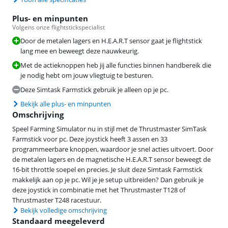
Plus- en minpunten
Volgens onze flightstickspecialist
Door de metalen lagers en H.E.A.R.T sensor gaat je flightstick
lang mee en beweegt deze nauwkeurig.
Met de actieknoppen heb jij alle functies binnen handbereik die
je nodig hebt om jouw vliegtuig te besturen.
Deze Simtask Farmstick gebruik je alleen op je pc.
Bekijk alle plus- en minpunten
Omschrijving
Speel Farming Simulator nu in stijl met de Thrustmaster SimTask
Farmstick voor pc. Deze joystick heeft 3 assen en 33
programmeerbare knoppen, waardoor je snel acties uitvoert. Door
de metalen lagers en de magnetische H.E.A.R.T sensor beweegt de
16-bit throttle soepel en precies. Je sluit deze Simtask Farmstick
makkelijk aan op je pc. Wil je je setup uitbreiden? Dan gebruik je
deze joystick in combinatie met het Thrustmaster T128 of
Thrustmaster T248 racestuur.
Bekijk volledige omschrijving
Standaard meegeleverd