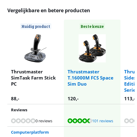
Vergelijkbare en betere producten
Huidig product
Beste keuze
Thrustmaster
Thrustmaster
Thru
SimTask Farm Stick
T.16000M FCS Space
Sides
PC
Sim Duo
Editi
Serie
88
,-
120
,-
113
,-
Reviews
Beoordeling is 8,9 van de 10, gebaseerd op 101 reviews.
Beoordeling is 8,8 van de 10, gebaseerd op 81 reviews.
0 reviews
101 reviews
Computerplatform