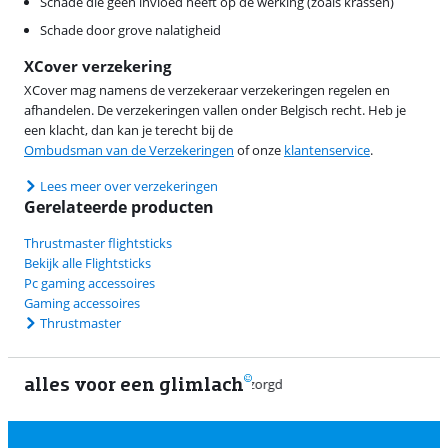
Schade die geen invloed heeft op de werking (zoals krassen)
Schade door grove nalatigheid
XCover verzekering
XCover mag namens de verzekeraar verzekeringen regelen en
afhandelen. De verzekeringen vallen onder Belgisch recht. Heb je
een klacht, dan kan je terecht bij de
Ombudsman van de Verzekeringen
of onze
klantenservice
.
Lees meer over verzekeringen
Gerelateerde producten
Thrustmaster flightsticks
Bekijk alle Flightsticks
Pc gaming accessoires
Gaming accessoires
Thrustmaster
alles voor een glimlach
1