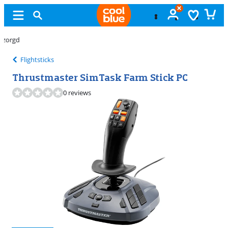
Gratis
ruilen
Flightsticks
Thrustmaster SimTask Farm Stick PC
0 reviews