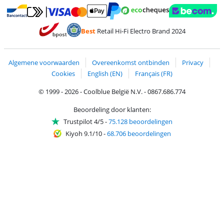
Betalen met MasterCard en Visa via ClickToPay
Betalen met Ecocheques
Betalen met Bancontact
Betalen met ApplePay
Webshop Trustmar
Betalen met PayPal
Best
Retail Hi-Fi Electro Brand 2024
Trustprofile van Coolblue
Verzending en bezorging met bPost
Algemene voorwaarden
Overeenkomst ontbinden
Privacy
Cookies
English (EN)
Français (FR)
© 1999 - 2026 - Coolblue België N.V. - 0867.686.774
Beoordeling door klanten:
Trustpilot 4/5
-
75.128 beoordelingen
Kiyoh 9.1/10
-
68.706 beoordelingen