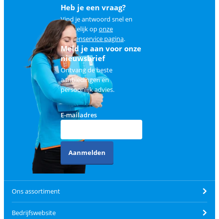
Heb je een vraag?
Vind je antwoord snel en
makkelijk op
onze
klantenservice pagina
.
Meld je aan voor onze
nieuwsbrief
Ontvang de beste
aanbiedingen en
persoonlijk advies.
E-mailadres
Aanmelden
Ons assortiment
Bedrijfswebsite