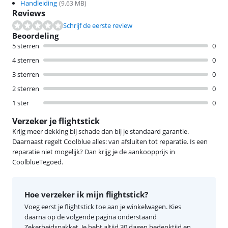
Handleiding
(
9.63
MB)
Reviews
Schrijf de eerste review
Beoordeling
5 sterren
0
4 sterren
0
3 sterren
0
2 sterren
0
1 ster
0
Verzeker je flightstick
Krijg meer dekking bij schade dan bij je standaard garantie.
Daarnaast regelt Coolblue alles: van afsluiten tot reparatie. Is een
reparatie niet mogelijk? Dan krijg je de aankoopprijs in
CoolblueTegoed.
Hoe verzeker ik mijn flightstick?
Voeg eerst je flightstick toe aan je winkelwagen. Kies
daarna op de volgende pagina onderstaand
Zekerheidspakket. Je hebt altijd 30 dagen bedenktijd en