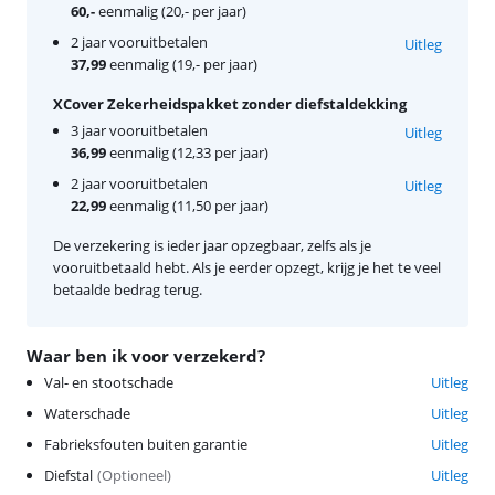
60,-
eenmalig (20,- per jaar)
2 jaar vooruitbetalen
Uitleg
37,99
eenmalig (19,- per jaar)
XCover Zekerheidspakket zonder diefstaldekking
3 jaar vooruitbetalen
Uitleg
36,99
eenmalig (12,33 per jaar)
2 jaar vooruitbetalen
Uitleg
22,99
eenmalig (11,50 per jaar)
De verzekering is ieder jaar opzegbaar, zelfs als je
vooruitbetaald hebt. Als je eerder opzegt, krijg je het te veel
betaalde bedrag terug.
Waar ben ik voor verzekerd?
Val- en stootschade
Uitleg
Waterschade
Uitleg
Fabrieksfouten buiten garantie
Uitleg
Diefstal
(
Optioneel
)
Uitleg