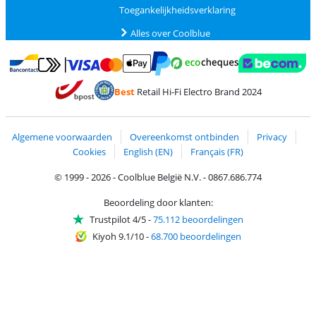
Toegankelijkheidsverklaring
Alles over Coolblue
Betalen met MasterCard en Visa via ClickToPay
Betalen met Ecocheques
Betalen met Bancontact
Betalen met ApplePay
Webshop Trustmar
Betalen met PayPal
Best
Retail Hi-Fi Electro Brand 2024
Trustprofile van Coolblue
Verzending en bezorging met bPost
Algemene voorwaarden
Overeenkomst ontbinden
Privacy
Cookies
English (EN)
Français (FR)
© 1999 - 2026 - Coolblue België N.V. - 0867.686.774
Beoordeling door klanten:
Trustpilot 4/5
-
75.112 beoordelingen
Kiyoh 9.1/10
-
68.700 beoordelingen