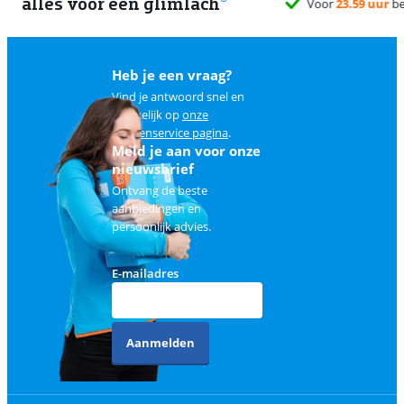
alles voor een glimlach
Heb je een vraag?
Vind je antwoord snel en
makkelijk op
onze
klantenservice pagina
.
Meld je aan voor onze
nieuwsbrief
Ontvang de beste
aanbiedingen en
persoonlijk advies.
E-mailadres
Aanmelden