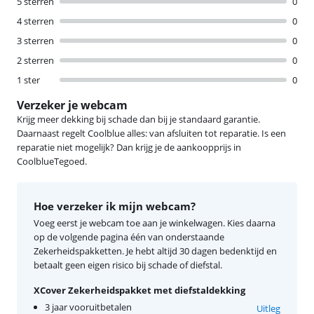
5 sterren
0
4 sterren
0
3 sterren
0
2 sterren
0
1 ster
0
Verzeker je webcam
Krijg meer dekking bij schade dan bij je standaard garantie.
Daarnaast regelt Coolblue alles: van afsluiten tot reparatie. Is een
reparatie niet mogelijk? Dan krijg je de aankoopprijs in
CoolblueTegoed.
Hoe verzeker ik mijn webcam?
Voeg eerst je webcam toe aan je winkelwagen. Kies daarna
op de volgende pagina één van onderstaande
Zekerheidspakketten. Je hebt altijd 30 dagen bedenktijd en
betaalt geen eigen risico bij schade of diefstal.
XCover Zekerheidspakket met diefstaldekking
3 jaar vooruitbetalen
Uitleg