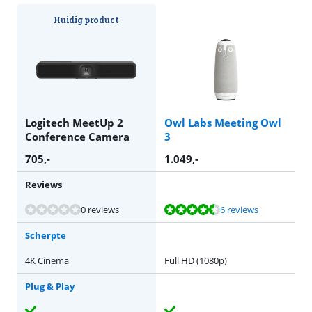
Huidig product
Logitech MeetUp 2
Owl Labs Meeting Owl
Conference Camera
3
705
,-
1.049
,-
Reviews
Beoordeling is 9,0 van de 10, gebaseerd op 6 reviews.
0 reviews
6 reviews
Scherpte
4K Cinema
Full HD (1080p)
Plug & Play