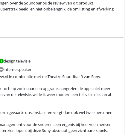
ingen over de Soundbar bij de review van dit produkt.

perstrak beeld  en niet onbelangrijk, de omlijsting en afwerking 
design televisie
interne speaker
ew.nl in combinatie met de Theatre Soundbar 9 van Sony.
 ik toch op zoek naar een upgrade, aangezien de apps niet meer 
an de televisie, wilde ik weer modern een televisie die aan al 
norm gevaarte dus. Installeren vergt dan ook wel twee personen 
elmanagement voor de snoeren, een ergenis bij heel veel mensen 
hter zien lopen, bij deze Sony absoluut geen zichtbare kabels, 