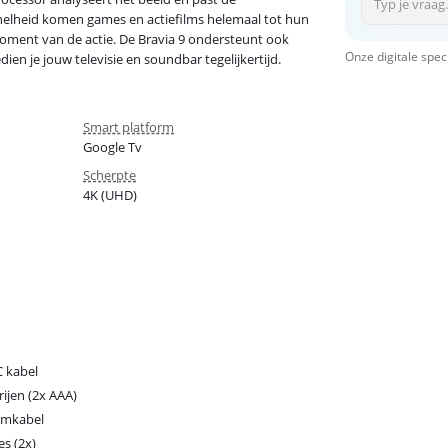
ssnelheid komen games en actiefilms helemaal tot hun
 moment van de actie. De Bravia 9 ondersteunt ook
Onze digitale spec
ien je jouw televisie en soundbar tegelijkertijd.
Smart platform
Google Tv
Scherpte
4K (UHD)
 kabel
rijen (2x AAA)
omkabel
es (2x)