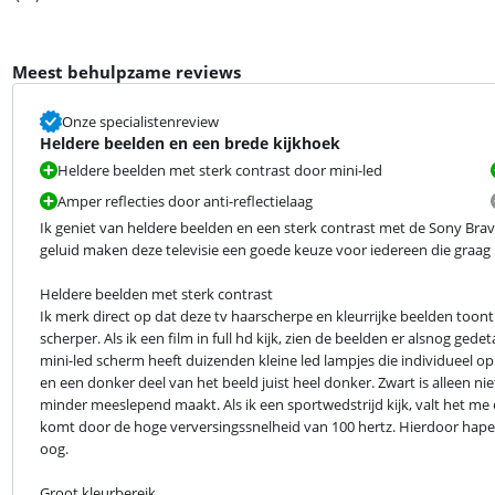
Meest behulpzame reviews
Onze specialistenreview
Heldere beelden en een brede kijkhoek
Heldere beelden met sterk contrast door mini-led
Amper reflecties door anti-reflectielaag
Ik geniet van heldere beelden en een sterk contrast met de Sony Bravia
geluid maken deze televisie een goede keuze voor iedereen die graag n
Heldere beelden met sterk contrast

Ik merk direct op dat deze tv haarscherpe en kleurrijke beelden toont
scherper. Als ik een film in full hd kijk, zien de beelden er alsnog gedeta
mini-led scherm heeft duizenden kleine led lampjes die individueel opl
en een donker deel van het beeld juist heel donker. Zwart is alleen nie
minder meeslepend maakt. Als ik een sportwedstrijd kijk, valt het me o
komt door de hoge verversingssnelheid van 100 hertz. Hierdoor haperen
oog.
Groot kleurbereik
