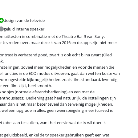
design van de televisie
geluid interne speaker
n uittesten in combinatie met de Theatre Bar 9 van Sony.

 tevreden over, maar deze is van 2016 en de apps zijn niet meer 
ontrast is verbazend goed, zwart is ook echt bijna zwart (Oled 
k.

 instellingen, zoveel meer mogelijkheden en voor de mensen die 
el functies in de ECO modus uitvoeren, gaat dan wel ten koste van 
vooringestelde kijkmogelijkheden, zoals film, standaard, levendig 
 een film kijkt, heel smooth.

el knopjes (normale afstandsbediening) en een met de 
nthousiasts). Bediening gaat heel natuurlijk, de instellingen zijn 
aar dan is het maar beter teveel dan te weinig mogelijkheden.

is wel een upgrade in alles, geen weerspiegeling meer (curved is 
tkabel aan te sluiten, want het eerste wat de tv wil doen is 
 geluidsbeeld, enkel de tv speaker gebruiken geeft een wat 