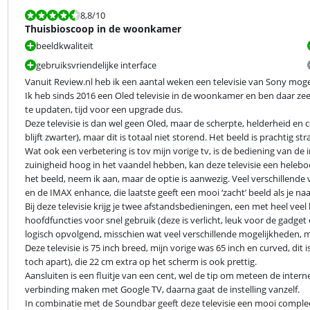
Beoordeling is 8,8 van de 10.
8,8
/10
Thuisbioscoop in de woonkamer
beeldkwaliteit
gebruiksvriendelijke interface
Vanuit Review.nl heb ik een aantal weken een televisie van Sony moge
Ik heb sinds 2016 een Oled televisie in de woonkamer en ben daar zeer
te updaten, tijd voor een upgrade dus.

Deze televisie is dan wel geen Oled, maar de scherpte, helderheid en c
blijft zwarter), maar dit is totaal niet storend. Het beeld is prachtig stra
Wat ook een verbetering is tov mijn vorige tv, is de bediening van de
zuinigheid hoog in het vaandel hebben, kan deze televisie een helebo
het beeld, neem ik aan, maar de optie is aanwezig. Veel verschillende 
en de IMAX enhance, die laatste geeft een mooi ‘zacht’ beeld als je naar
Bij deze televisie krijg je twee afstandsbedieningen, een met heel ve
hoofdfuncties voor snel gebruik (deze is verlicht, leuk voor de gadget e
logisch opvolgend, misschien wat veel verschillende mogelijkheden, m
Deze televisie is 75 inch breed, mijn vorige was 65 inch en curved, dit 
toch apart), die 22 cm extra op het scherm is ook prettig.

Aansluiten is een fluitje van een cent, wel de tip om meteen de interne
verbinding maken met Google TV, daarna gaat de instelling vanzelf.

In combinatie met de Soundbar geeft deze televisie een mooi compleet