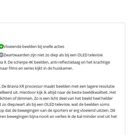
Vloeiende beelden bij snelle acties
Zwartwaarden zijn niet zo diep als bij een OLED televisie
 9. De scherpe 4K beelden, anti-reflectielaag en het krachtige 
aar films en series kijkt in de huiskamer.
. De Bravia XR processor maakt beelden met een lagere resolutie 
illeerd uit. Hierdoor kijk ik altijd naar de beste beeldkwaliteit. Het 
ichten of dimmen. Zo is een licht deel van het beeld heel helder 
t zo diepzwart als bij een OLED televisie, wat de beelden soms 
p dat de bewegingen van de sporters er erg vloeiend uitzien. Dit 
 bewegingen bijna nooit en verlies ik de bal minder snel uit het 