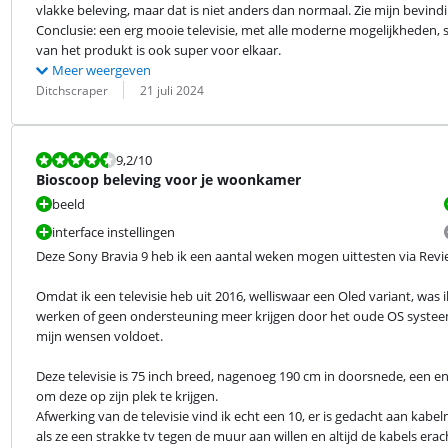
vlakke beleving, maar dat is niet anders dan normaal. Zie mijn bevind
Conclusie: een erg mooie televisie, met alle moderne mogelijkheden, su
van het produkt is ook super voor elkaar.
Meer weergeven
Beoordeling door:
Datum:
Ditchscraper
21 juli 2024
Beoordeling is 9,2 van de 10.
9,2
/10
Bioscoop beleving voor je woonkamer
beeld
interface instellingen
Deze Sony Bravia 9 heb ik een aantal weken mogen uittesten via Revi
Omdat ik een televisie heb uit 2016, welliswaar een Oled variant, was
werken of geen ondersteuning meer krijgen door het oude OS systeem v
mijn wensen voldoet.
Deze televisie is 75 inch breed, nagenoeg 190 cm in doorsnede, een e
om deze op zijn plek te krijgen.

Afwerking van de televisie vind ik echt een 10, er is gedacht aan kab
als ze een strakke tv tegen de muur aan willen en altijd de kabels erac