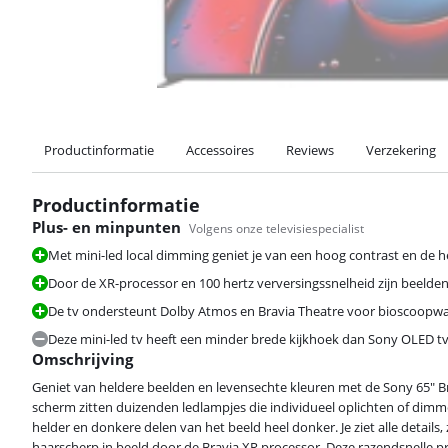
Productinformatie
Accessoires
Reviews
Verzekering
Productinformatie
Plus- en minpunten
Volgens onze televisiespecialist
Met mini-led local dimming geniet je van een hoog contrast en de h
Door de XR-processor en 100 hertz verversingssnelheid zijn beelden 
De tv ondersteunt Dolby Atmos en Bravia Theatre voor bioscoopwaa
Deze mini-led tv heeft een minder brede kijkhoek dan Sony OLED tv
Omschrijving
Geniet van heldere beelden en levensechte kleuren met de Sony 65" Bra
scherm zitten duizenden ledlampjes die individueel oplichten of dimme
helder en donkere delen van het beeld heel donker. Je ziet alle details
haarscherp in beeld door de Bravia XR processor. Deze razendsnelle p