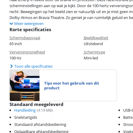
scherminstellingen aan op wat je kijkt. Door de 100 hertz verversing
recht. Bewegingen op het beeld zien er natuurlijk uit en je mist geen
Dolby Atmos en Bravia Theatre. Zo geniet je van ruimtelijk geluid en bed
Meer weergeven
Korte specificaties
Schermdiagonaal
Beeldkwaliteit
65 inch
Uitstekend
Verversingssnelheid
Schermtype
100 Hz
Mini-led
Toon alle specificaties
Tips voor het gebruik van dit
product
Standaard meegeleverd
Handleiding
USB-C
(
4.19
MB)
Snelstartgids
Batte
Standaard afstandsbediening
Stro
Oplaadbare afstandsbediening
Voetj