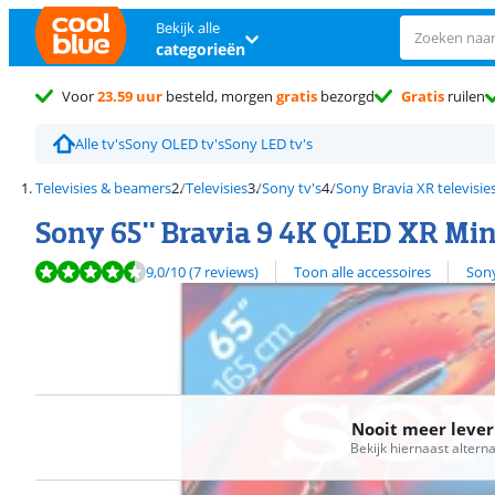
Bekijk alle
categorieën
Voor
23.59 uur
besteld, morgen
gratis
bezorgd
Gratis
ruilen
Alle tv's
Sony OLED tv's
Sony LED tv's
Televisies & beamers
Televisies
Sony tv's
Sony Bravia XR televisie
Sony 65'' Bravia 9 4K QLED XR Min
Beoordeling is 9,0 van de 10, gebaseerd op 7 reviews.
Bekijk alle
9,0
/10
(7 reviews)
Toon alle accessoires
Sony
Nooit meer leve
Bekijk hiernaast altern