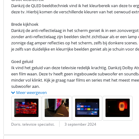
Dankzij de QLED beeldtechniek vind ik het kleurbereik van deze tv erg
deze tv. Hierbij komen de verschillende kleuren van het oerwoud extr
Brede kijkhoek

Dankzij de anti-reflectielaag in het scherm geniet ik in een zonovergot
zonder anti-reflectielaag zijn beelden slecht zichtbaar als er een lamp o
zonnige dag amper reflecties op het scherm, zelfs bij donkere scenes. 
je zelfs van duidelijke en kleurrijke beelden geniet als je schuin voor de 
Goed geluid

Ik vind het geluid van deze televisie redelijk krachtig. Dankzij Dolby A
een film waan. Deze tv heeft geen ingebouwde subwoofer en soundbar.
minder vol klinkt. Kijk je graag naar films en series met het meest me
subwoofer aan.
Meer weergeven
Beoordeling door:
Datum:
Doris. televisie specialist.
3 september 2024