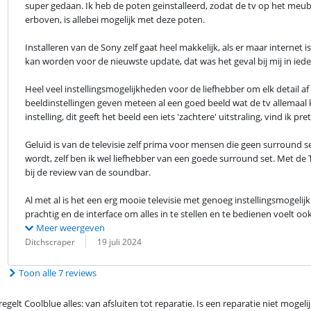
super gedaan. Ik heb de poten geinstalleerd, zodat de tv op het meube
erboven, is allebei mogelijk met deze poten.
Installeren van de Sony zelf gaat heel makkelijk, als er maar internet
kan worden voor de nieuwste update, dat was het geval bij mij in ieder
Heel veel instellingsmogelijkheden voor de liefhebber om elk detail af t
beeldinstellingen geven meteen al een goed beeld wat de tv allemaal 
instelling, dit geeft het beeld een iets 'zachtere' uitstraling, vind ik pret
Geluid is van de televisie zelf prima voor mensen die geen surround s
wordt, zelf ben ik wel liefhebber van een goede surround set. Met de 
bij de review van de soundbar.
Al met al is het een erg mooie televisie met genoeg instellingsmogeli
prachtig en de interface om alles in te stellen en te bedienen voelt ook
Meer weergeven
Beoordeling door:
Datum:
Ditchscraper
19 juli 2024
Toon alle 7 reviews
egelt Coolblue alles: van afsluiten tot reparatie. Is een reparatie niet mogel