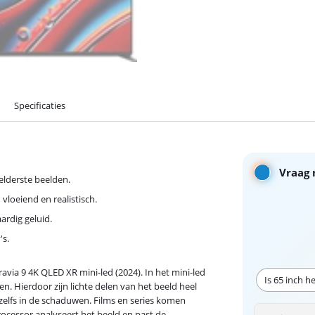
Specificaties
Vraag 
elderste beelden.
vloeiend en realistisch.
rdig geluid.
's.
via 9 4K QLED XR mini-led (2024). In het mini-led
Is 65 inch h
n. Hierdoor zijn lichte delen van het beeld heel
, zelfs in de schaduwen. Films en series komen
rocessor analyseert het beeld en past de