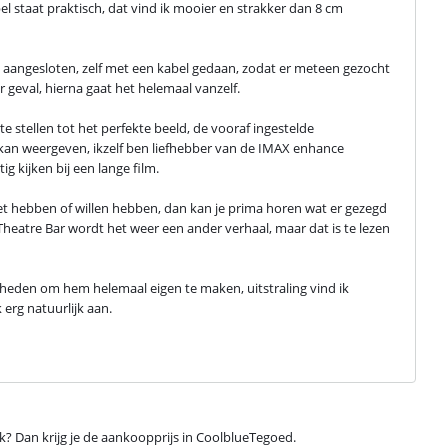
l staat praktisch, dat vind ik mooier en strakker dan 8 cm 
 is aangesloten, zelf met een kabel gedaan, zodat er meteen gezocht 
 geval, hierna gaat het helemaal vanzelf.
e stellen tot het perfekte beeld, de vooraf ingestelde 
kan weergeven, ikzelf ben liefhebber van de IMAX enhance 
tig kijken bij een lange film.
et hebben of willen hebben, dan kan je prima horen wat er gezegd 
Theatre Bar wordt het weer een ander verhaal, maar dat is te lezen 
jkheden om hem helemaal eigen te maken, uitstraling vind ik 
 erg natuurlijk aan.
ijk? Dan krijg je de aankoopprijs in CoolblueTegoed.