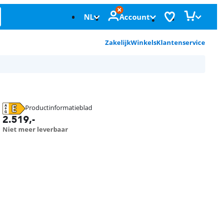
NL
Account
Zakelijk
Winkels
Klantenservice
Productinformatieblad
opent in nieuw tabblad
2.519
,-
Niet meer leverbaar