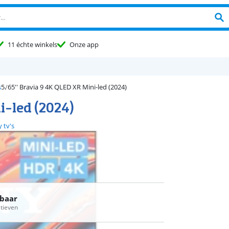
11 échte winkels
Onze app
s
65'' Bravia 9 4K QLED XR Mini-led (2024)
i-led (2024)
 tv's
rbaar
atieven