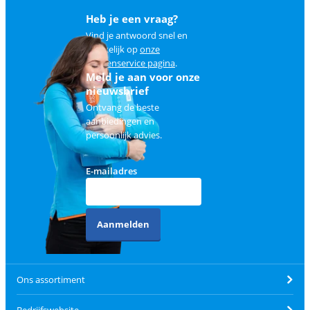
Heb je een vraag?
Vind je antwoord snel en
makkelijk op
onze
klantenservice pagina
.
Meld je aan voor onze
nieuwsbrief
Ontvang de beste
aanbiedingen en
persoonlijk advies.
E-mailadres
Aanmelden
Ons assortiment
Bedrijfswebsite