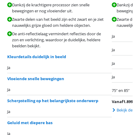
Dankzij de krachtigere processor zien snelle
Dankzij de
bewegingen er nog vloeiender uit.
bewegingen
Zwarte delen van het beeld zijn echt zwart en je ziet
Zwarte del
nauwelijks grijze gloed om heldere objecten.
nauwelijks
De anti-reflectielaag vermindert reflecties door de
Ja
zon en verlichting, waardoor je duidelijke, heldere
beelden bekijkt.
Ja
Kleurdetails duidelijk in beeld
Ja
Ja
Ja
Vloeiende snelle bewegingen
Ja
75" en 85"
Scherpstelling op het belangrijkste onderwerp
Vanaf
1.899
,
Bekijk de 
Ja
Geluid met diepere bas
Ja