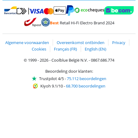
Betalen met MasterCard en Visa via ClickToPay
Betalen met Ecocheques
Betalen met Bancontact
Betalen met ApplePay
Webshop Trustmar
Betalen met PayPal
Best
Retail Hi-Fi Electro Brand 2024
Trustprofile van Coolblue
Verzending en bezorging met bPost
Algemene voorwaarden
Overeenkomst ontbinden
Privacy
Cookies
Français (FR)
English (EN)
© 1999 - 2026 - Coolblue België N.V. - 0867.686.774
Beoordeling door klanten:
Trustpilot 4/5
-
75.112 beoordelingen
Kiyoh 9.1/10
-
68.700 beoordelingen