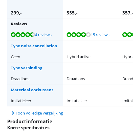
299
,-
355
,-
357
,-
Reviews
Beoordeling is 8,5 van de 10, gebaseerd op 4 reviews.
Beoordeling is 8,3 van de 10, gebaseerd op 15 reviews.
Beoordeling is 8,3 van de 10, gebaseerd op 15 reviews.
Beoordeling is 8,3 van de 10, gebaseerd op 15 reviews.
Beoordeling is 7,7 van de 10, gebaseerd op 17 reviews.
4 reviews
15 reviews
Type noise cancellation
Geen
Hybrid active
Hybrid
Type verbinding
Draadloos
Draadloos
Draadl
Materiaal oorkussens
Imitatieleer
Imitatieleer
Imitati
Toon volledige vergelijking
Productinformatie
Korte specificaties