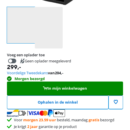
Selecteer een optie
Voeg een oplader toe
Geen oplader meegeleverd
299
,-
20,99
Voordelige Tweedekans
van
204
,-
Morgen bezorgd
In mijn winkelwagen
Ophalen in de winkel
Voor
morgen 23.59 uur
besteld, maandag
gratis
bezorgd
Je krijgt
2 jaar
garantie op je product