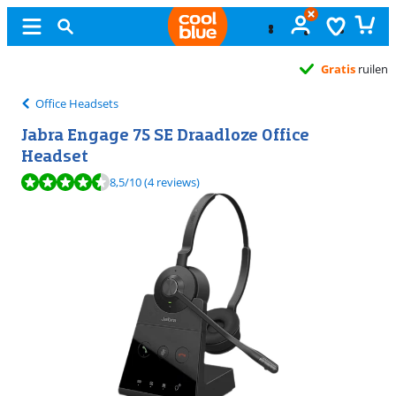
Gratis
ruilen
Office Headsets
Jabra Engage 75 SE Draadloze Office
Headset
Beoordeling is 8,5 van de 10, gebaseerd op 4 reviews.
8,5
/10
(4 reviews)