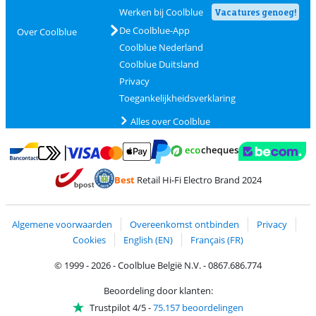
Werken bij Coolblue
Vacatures genoeg!
De Coolblue-App
Over Coolblue
Coolblue Nederland
Coolblue Duitsland
Privacy
Toegankelijkheidsverklaring
Alles over Coolblue
Betalen met MasterCard en Visa via ClickToPay
Betalen met Ecocheques
Betalen met Bancontact
Betalen met ApplePay
Webshop Trustmar
Betalen met PayPal
Best
Retail Hi-Fi Electro Brand 2024
Trustprofile van Coolblue
Verzending en bezorging met bPost
Algemene voorwaarden
Overeenkomst ontbinden
Privacy
Cookies
English (EN)
Français (FR)
© 1999 - 2026 - Coolblue België N.V. - 0867.686.774
Beoordeling door klanten:
Trustpilot 4/5
-
75.157 beoordelingen