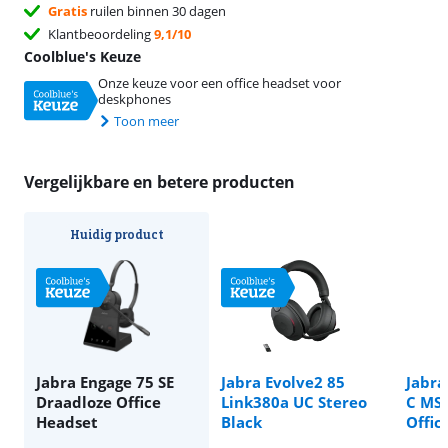
Gratis
ruilen binnen 30 dagen
Klantbeoordeling
9,1/10
Coolblue's Keuze
Onze keuze voor een office headset voor
deskphones
Toon meer
Vergelijkbare en betere producten
Huidig product
Jabra Engage 75 SE
Jabra Evolve2 85
Jabra
Draadloze Office
Link380a UC Stereo
C MS 
Headset
Black
Offic