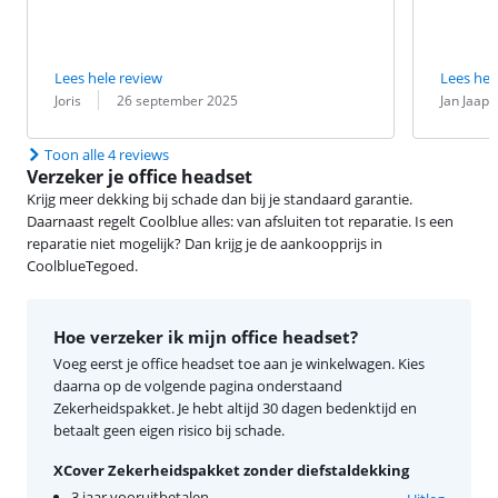
Lees hele review
Lees hel
Beoordeling door:
Datum:
Beoordeling 
Datum:
Joris
26 september 2025
Jan Jaap
Toon alle 4 reviews
Verzeker je office headset
Krijg meer dekking bij schade dan bij je standaard garantie.
Daarnaast regelt Coolblue alles: van afsluiten tot reparatie. Is een
reparatie niet mogelijk? Dan krijg je de aankoopprijs in
CoolblueTegoed.
Hoe verzeker ik mijn office headset?
Voeg eerst je office headset toe aan je winkelwagen. Kies
daarna op de volgende pagina onderstaand
Zekerheidspakket. Je hebt altijd 30 dagen bedenktijd en
betaalt geen eigen risico bij schade.
XCover Zekerheidspakket zonder diefstaldekking
3 jaar vooruitbetalen