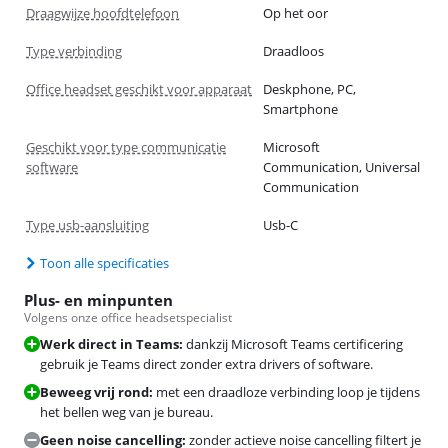
Draagwijze hoofdtelefoon
Op het oor
Type verbinding
Draadloos
Office headset geschikt voor apparaat
Deskphone, PC,
Smartphone
Geschikt voor type communicatie
Microsoft
software
Communication, Universal
Communication
Type usb-aansluiting
Usb-C
Toon alle specificaties
Plus- en minpunten
Volgens onze office headsetspecialist
Werk direct in Teams:
dankzij Microsoft Teams certificering
gebruik je Teams direct zonder extra drivers of software.
Beweeg vrij rond:
met een draadloze verbinding loop je tijdens
het bellen weg van je bureau.
Geen noise cancelling:
zonder actieve noise cancelling filtert je