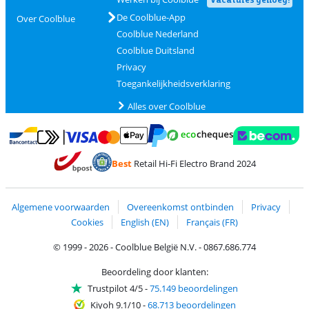
De Coolblue-App
Over Coolblue
Coolblue Nederland
Coolblue Duitsland
Privacy
Toegankelijkheidsverklaring
Alles over Coolblue
Betalen met MasterCard en Visa via ClickToPay
Betalen met Ecocheques
Betalen met Bancontact
Betalen met ApplePay
Webshop Trustmar
Betalen met PayPal
Best
Retail Hi-Fi Electro Brand 2024
Trustprofile van Coolblue
Verzending en bezorging met bPost
Algemene voorwaarden
Overeenkomst ontbinden
Privacy
Cookies
English (EN)
Français (FR)
© 1999 - 2026 - Coolblue België N.V. - 0867.686.774
Beoordeling door klanten:
Trustpilot 4/5
-
75.149 beoordelingen
Kiyoh 9.1/10
-
68.713 beoordelingen