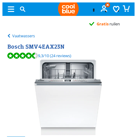
Gratis
ruilen
Vaatwassers
Bosch SMV4EAX23N
Beoordeling is 9,3 van de 10, gebaseerd op 24 reviews.
9,3
/10
(24 reviews)