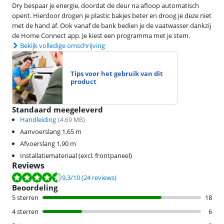
Dry bespaar je energie, doordat de deur na afloop automatisch
opent. Hierdoor drogen je plastic bakjes beter en droog je deze niet
met de hand af. Ook vanaf de bank bedien je de vaatwasser dankzij
de Home Connect app. Je kiest een programma met je stem.
Bekijk volledige omschrijving
Tips voor het gebruik van dit
product
Standaard meegeleverd
Handleiding
(
4.69
MB)
Aanvoerslang 1,65 m
Afvoerslang 1,90 m
Installatiemateriaal (excl. frontpaneel)
Reviews
Beoordeling is 9,3 van de 10, gebaseerd op 24 reviews.
9,3
/10
(24 reviews)
Beoordeling
5 sterren
18
4 sterren
6