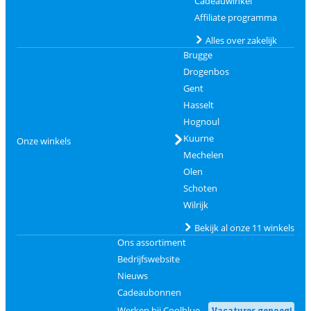
Cadeauwinkel
Affiliate programma
Alles over zakelijk
Brugge
Drogenbos
Gent
Hasselt
Hognoul
Kuurne
Onze winkels
Mechelen
Olen
Schoten
Wilrijk
Bekijk al onze 11 winkels
Ons assortiment
Bedrijfswebsite
Nieuws
Cadeaubonnen
Werken bij Coolblue
Vacatures genoeg!