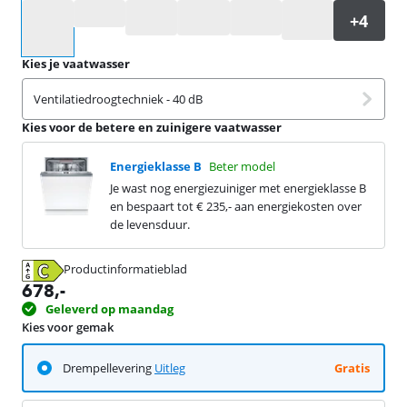
Selecteer een optie
Kies je vaatwasser
Ventilatiedroogtechniek - 40 dB
Kies voor de betere en zuinigere vaatwasser
Energieklasse B
Beter model
Je wast nog energiezuiniger met energieklasse B
en bespaart tot € 235,- aan energiekosten over
de levensduur.
Productinformatieblad
opent in nieuw tabblad
678
,-
Geleverd op maandag
Kies voor gemak
Drempellevering
Uitleg
Gratis