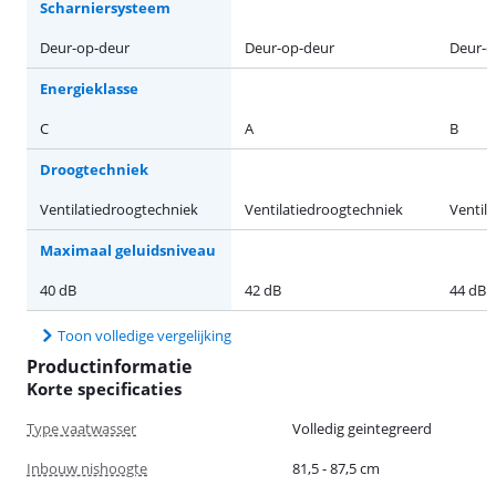
Scharniersysteem
Deur-op-deur
Deur-op-deur
Deur-o
Energieklasse
C
A
B
Droogtechniek
Ventilatiedroogtechniek
Ventilatiedroogtechniek
Ventil
Maximaal geluidsniveau
40 dB
42 dB
44 dB
Toon volledige vergelijking
Productinformatie
Korte specificaties
Type vaatwasser
Volledig geintegreerd
Inbouw nishoogte
81,5 - 87,5 cm