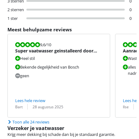
3 sterren
0
2 sterren
0
1 ster
0
Meest behulpzame reviews
Beoordeling is 9,6 van de 10.
Beoordeling i
9,6
/10
Super vaatwasser geinstalleerd door
Aanrad
CoolBlue toppers
Heel stil
Wast 
Bekende degelijkheid van Bosch
alles 
nadro
geen
Lees hele review
Lees hel
Beoordeling door:
Datum:
Beoordeling 
Datum:
Bart
28 augustus 2025
Ilse
Toon alle 24 reviews
Verzeker je vaatwasser
Krijg meer dekking bij schade dan bij je standaard garantie.