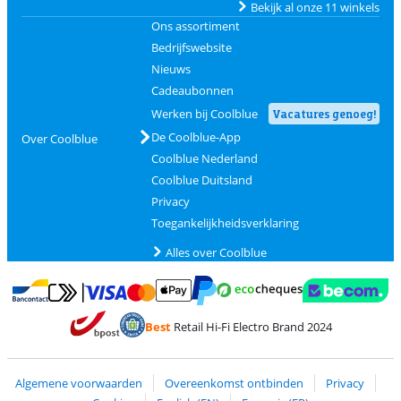
Bekijk al onze 11 winkels
Ons assortiment
Bedrijfswebsite
Nieuws
Cadeaubonnen
Werken bij Coolblue
Vacatures genoeg!
De Coolblue-App
Over Coolblue
Coolblue Nederland
Coolblue Duitsland
Privacy
Toegankelijkheidsverklaring
Alles over Coolblue
Betalen met MasterCard en Visa via ClickToPay
Betalen met Ecocheques
Betalen met Bancontact
Betalen met ApplePay
Webshop Trustmar
Betalen met PayPal
Best
Retail Hi-Fi Electro Brand 2024
Trustprofile van Coolblue
Verzending en bezorging met bPost
Algemene voorwaarden
Overeenkomst ontbinden
Privacy