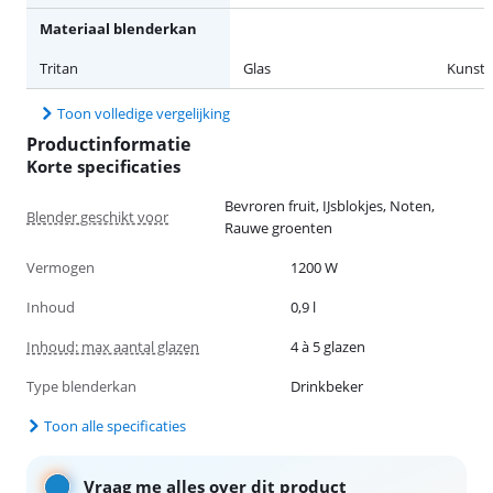
Materiaal blenderkan
Tritan
Glas
Kunsts
Toon volledige vergelijking
Productinformatie
Korte specificaties
Bevroren fruit, IJsblokjes, Noten,
Blender geschikt voor
Rauwe groenten
Vermogen
1200 W
Inhoud
0,9 l
Inhoud: max aantal glazen
4 à 5 glazen
Type blenderkan
Drinkbeker
Toon alle specificaties
Vraag me alles over dit product