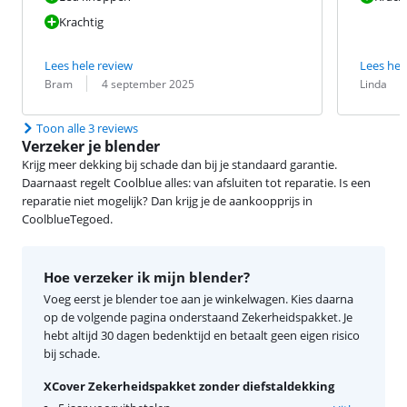
Krachtig
Lees hele review
Lees hel
Beoordeling door:
Datum:
Beoordeling 
Datum:
Bram
4 september 2025
Linda
Toon alle 3 reviews
Verzeker je blender
Krijg meer dekking bij schade dan bij je standaard garantie.
Daarnaast regelt Coolblue alles: van afsluiten tot reparatie. Is een
reparatie niet mogelijk? Dan krijg je de aankoopprijs in
CoolblueTegoed.
Hoe verzeker ik mijn blender?
Voeg eerst je blender toe aan je winkelwagen. Kies daarna
op de volgende pagina onderstaand Zekerheidspakket. Je
hebt altijd 30 dagen bedenktijd en betaalt geen eigen risico
bij schade.
XCover Zekerheidspakket zonder diefstaldekking