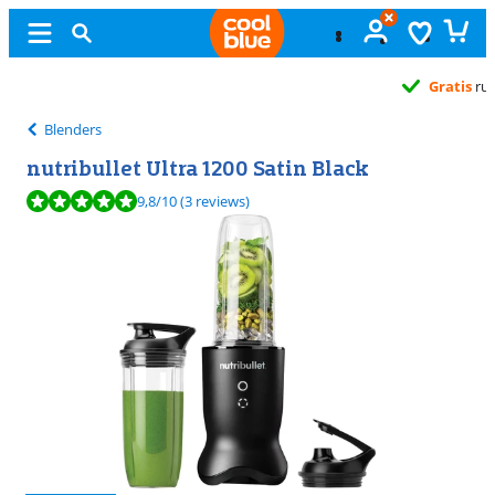
Gratis
ruilen
Blenders
nutribullet Ultra 1200 Satin Black
Beoordeling is 9,8 van de 10, gebaseerd op 3 reviews.
9,8
/10
(3 reviews)