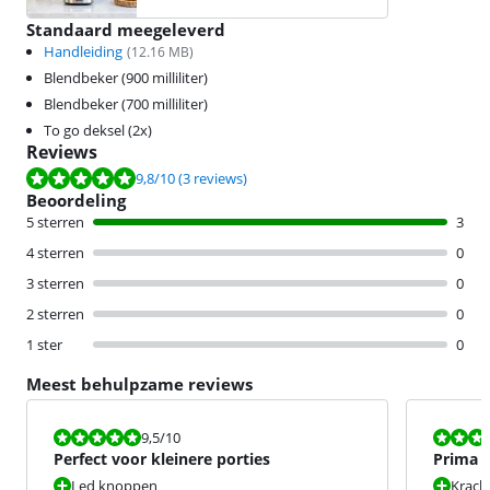
Standaard meegeleverd
Handleiding
(
12.16
MB)
Blendbeker (900 milliliter)
Blendbeker (700 milliliter)
To go deksel (2x)
Reviews
Beoordeling is 9,8 van de 10, gebaseerd op 3 reviews.
9,8
/10
(3 reviews)
Beoordeling
5 sterren
3
4 sterren
0
3 sterren
0
2 sterren
0
1 ster
0
Meest behulpzame reviews
Beoordeling is 9,5 van de 10.
Beoordeling i
9,5
/10
Perfect voor kleinere porties
Prima 
Led knoppen
Krach