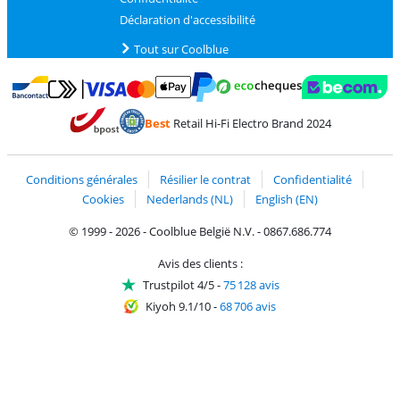
Déclaration d'accessibilité
Tout sur Coolblue
Payer avec MasterCard et Visa via ClickToPay
Payer avec des écochèques
Payer avec Bancontact
Payer avec ApplePay
Webshop Trustmark 
Payer avec PayPal
Best
Retail Hi-Fi Electro Brand 2024
Trustprofile de Coolblue
Expédition et livraison avec bPost
Conditions générales
Résilier le contrat
Confidentialité
Cookies
Nederlands (NL)
English (EN)
© 1999 - 2026 - Coolblue België N.V. - 0867.686.774
Avis des clients :
Trustpilot 4/5
-
75 128 avis
Kiyoh 9.1/10
-
68 706 avis