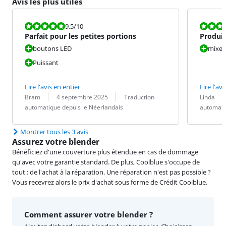
Avis les plus utiles
La note est 9,5 sur 10.
La note est 1
9,5
/10
Parfait pour les petites portions
Produit
boutons LED
mixeu
Puissant
Lire l'avis en entier
Lire l'avi
Évaluation par :
Date :
Traduction :
Évaluation pa
Date :
Traduction :
Bram
4 septembre 2025
Traduction
Linda
automatique depuis le Néerlandais
automati
Montrer tous les 3 avis
Assurez votre blender
Bénéficiez d'une couverture plus étendue en cas de dommage
qu'avec votre garantie standard. De plus, Coolblue s'occupe de
tout : de l'achat à la réparation. Une réparation n'est pas possible ?
Vous recevrez alors le prix d'achat sous forme de Crédit Coolblue.
Comment assurer votre blender ?