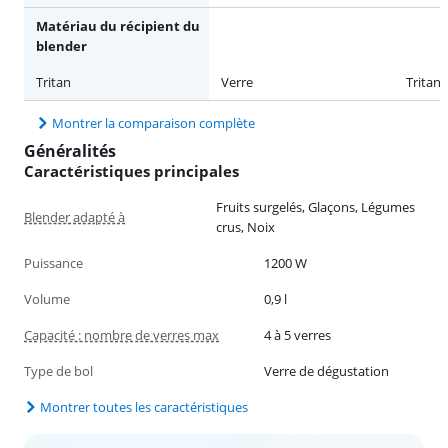
Matériau du récipient du
blender
Tritan
Verre
Tritan
Montrer la comparaison complète
Généralités
Caractéristiques principales
Fruits surgelés, Glaçons, Légumes
Blender adapté à
crus, Noix
Puissance
1200 W
Volume
0,9 l
Capacité : nombre de verres max
4 à 5 verres
Type de bol
Verre de dégustation
Montrer toutes les caractéristiques