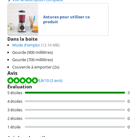
Astuces pour utiliser ce
produit
Dans la boite
Mode d'emploi
(
12.16
MB)
Gourde (900 millilitres)
Gourde (700 millilitres)
Couvercle à emporter (2x)
Avis
La note est de 9,8 sur 10, basée sur 3 avis.
9,8
/10
(3 avis)
Évaluation
5 étoiles
3
4 étoiles
0
3 étoiles
0
2 étoiles
0
1 étoile
0