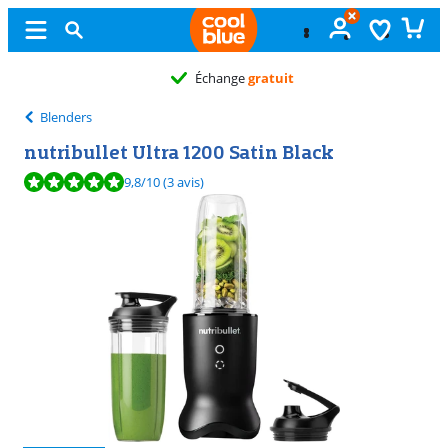
Échange
gratuit
Blenders
nutribullet Ultra 1200 Satin Black
La note est de 9,8 sur 10, basée sur 3 avis.
9,8
/10
(3 avis)