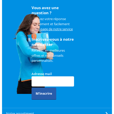
Vous avez une
question ?
Trouvez votre réponse
rapidement et facilement
sur
la page de notre service
client
.
Inscrivez-vous à notre
newsletter
Recevez les meilleures
offres et nos conseils
personnalisés.
Adresse mail
M'inscrire
Notre assortiment