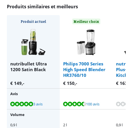
Produits similaires et meilleurs
Produit actuel
Meilleur choix
nutribullet Ultra
Philips 7000 Series
nutri
1200 Satin Black
High Speed Blender
Plus
HR3760/10
Kitc
€
149
,-
€
150
,-
€
163
Avis
La note est de 9,8 sur 10, basée sur 3 avis.
La note est de 9,0 sur 10, basée sur 100 avis.
La note est de 8,9 sur 10, basée sur 19 avis.
La note est de 8,9 sur 10, basée sur 34 avis.
3 avis
100 avis
Volume
0,9 l
2 l
0,9 l