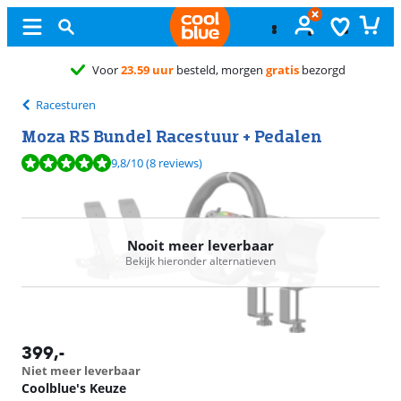
gd
Racesturen
Moza R5 Bundel Racestuur + Pedalen
Beoordeling is 9,8 van de 10, gebaseerd op 8 reviews.
9,8
/10
(8 reviews)
Nooit meer leverbaar
Bekijk hieronder alternatieven
399
,-
Niet meer leverbaar
Coolblue's Keuze