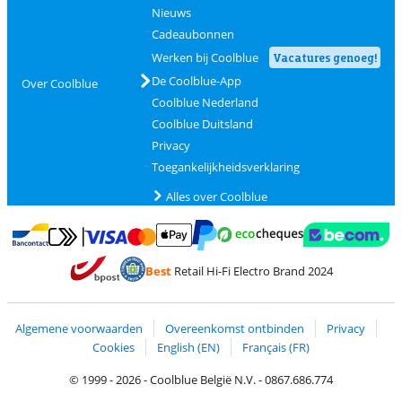
Nieuws
Cadeaubonnen
Werken bij Coolblue
Vacatures genoeg!
De Coolblue-App
Over Coolblue
Coolblue Nederland
Coolblue Duitsland
Privacy
Toegankelijkheidsverklaring
Alles over Coolblue
Betalen met MasterCard en Visa via ClickToPay
Betalen met Ecocheques
Betalen met Bancontact
Betalen met ApplePay
Webshop Trustmar
Betalen met PayPal
Best
Retail Hi-Fi Electro Brand 2024
Trustprofile van Coolblue
Verzending en bezorging met bPost
Algemene voorwaarden
Overeenkomst ontbinden
Privacy
Cookies
English (EN)
Français (FR)
© 1999 - 2026 - Coolblue België N.V. - 0867.686.774