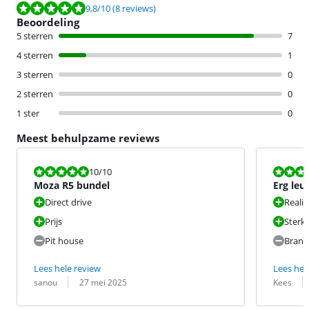
Beoordeling is 9,8 van de 10, gebaseerd op 8 reviews.
9,8
/10
(8 reviews)
Beoordeling
5 sterren
7
4 sterren
1
3 sterren
0
2 sterren
0
1 ster
0
Meest behulpzame reviews
Beoordeling is 10 van de 10.
Beoordeling i
10
/10
Moza R5 bundel
Erg leu
brandve
Direct drive
Realis
Prijs
Sterk
Pit house
Brand
Lees hele review
Lees hel
Beoordeling door:
Datum:
Beoordeling 
Datum:
sanou
27 mei 2025
Kees