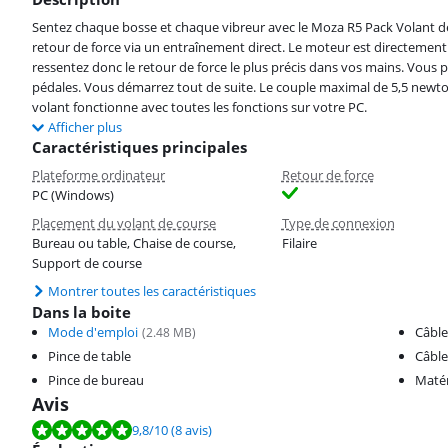
Sentez chaque bosse et chaque vibreur avec le Moza R5 Pack Volant de
retour de force via un entraînement direct. Le moteur est directement
ressentez donc le retour de force le plus précis dans vos mains. Vous 
pédales. Vous démarrez tout de suite. Le couple maximal de 5,5 newto
volant fonctionne avec toutes les fonctions sur votre PC.
Afficher plus
Caractéristiques principales
Plateforme ordinateur
Retour de force
PC (Windows)
Placement du volant de course
Type de connexion
Bureau ou table, Chaise de course,
Filaire
Support de course
Montrer toutes les caractéristiques
Dans la boite
Mode d'emploi
Câble
(
2.48
MB)
Pince de table
Câbl
Pince de bureau
Matér
Avis
La note est de 9,8 sur 10, basée sur 8 avis.
9,8
/10
(8 avis)