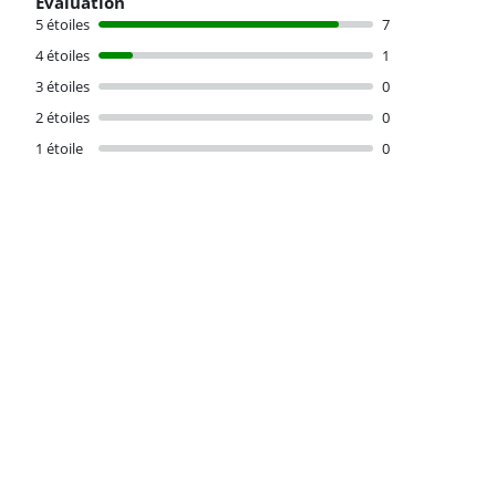
Évaluation
5 étoiles
7
4 étoiles
1
3 étoiles
0
2 étoiles
0
1 étoile
0