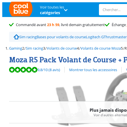
Voir toutes les
catégories
Commandé avant
23 h 59
, livré demain gratuitement
Échange
Sim racing
Bases pour volants de course
Logitech G
Thrustmaster
Gaming
Sim racing
Volants de course
Volants de course Moza
R
Moza R5 Pack Volant de Course + 
La note est de 9,8 sur 10, basée sur 8 avis.
Découvrez l'ensemble des
9,8
/10
(8 avis)
Montrer tous les accessoires
Plus jamais dispo
Voir d'autres alterna