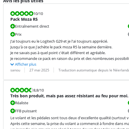
Avis les plus utiles
La note est 10 sur 10.
10
/10
Pack Moza R5
Entraînement direct
Prix
J'ai toujours eu le Logitech G29 et je l'ai toujours apprécié.

Jusqu'à ce que j'achète le pack moza R5 la semaine dernière.

Je ne savais pas à quel point c'était différent et agréable.

Je recommande ce pack en raison du prix et des nombreuses possibili
Afficher plus
Évaluation par :
Date :
Traduction :
sanou
27 mai 2025
Traduction automatique depuis le Néerland
La note est 8,8 sur 10.
8,8
/10
Très bon produit, mais pas assez résistant au feu pour moi.
Réaliste
FFB puissant
Le volant et les pédales sont tous deux d'excellente qualité (surtout v
Après cette semaine, la prise du volant a commencé à fondre dans ma p