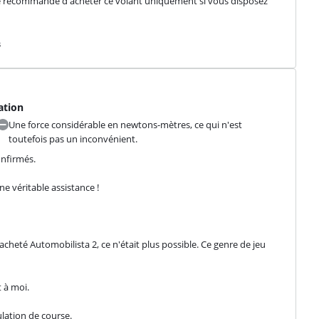
 Je recommande d'acheter ce volant uniquement si vous disposez 
s
ation
Une force considérable en newtons-mètres, ce qui n'est
toutefois pas un inconvénient.
nfirmés.
e véritable assistance !
cheté Automobilista 2, ce n'était plus possible. Ce genre de jeu 
 à moi.
lation de course.