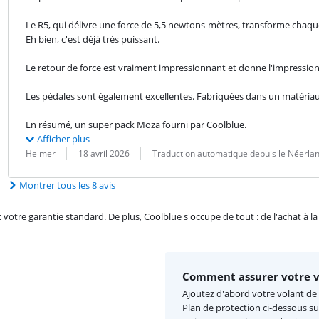
Le R5, qui délivre une force de 5,5 newtons-mètres, transforme chaque 
Eh bien, c'est déjà très puissant.
Le retour de force est vraiment impressionnant et donne l'impression 
Les pédales sont également excellentes. Fabriquées dans un matériau tr
En résumé, un super pack Moza fourni par Coolblue.
Afficher plus
Évaluation par :
Date :
Traduction :
Helmer
18 avril 2026
Traduction automatique depuis le Néerla
Montrer tous les 8 avis
re garantie standard. De plus, Coolblue s'occupe de tout : de l'achat à la r
Comment assurer votre v
Ajoutez d'abord votre volant de 
Plan de protection ci-dessous su