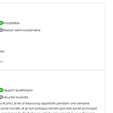
Possibilités
Maison semi-souterraine
tés.
ais
rapport qualité/prix
sécurité incendie
u le prix). Je les ai beaucoup appréciés pendant une semaine. 
rise murale, et je suis presque certain que cela aurait provoqué 