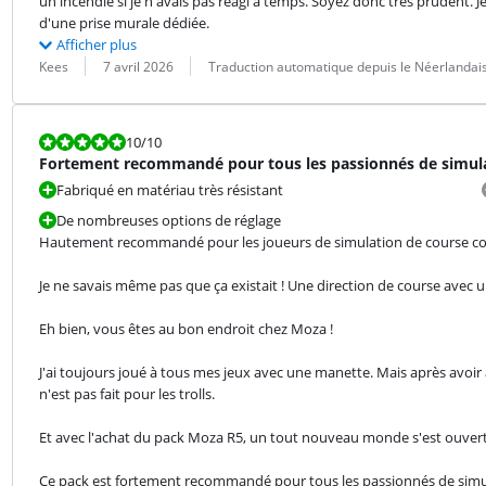
un incendie si je n'avais pas réagi à temps. Soyez donc très prudent.
d'une prise murale dédiée.
Afficher plus
Évaluation par :
Date :
Traduction :
Kees
7 avril 2026
Traduction automatique depuis le Néerlandai
La note est 10 sur 10.
10
/10
Fortement recommandé pour tous les passionnés de simul
Fabriqué en matériau très résistant
De nombreuses options de réglage
Hautement recommandé pour les joueurs de simulation de course co
Je ne savais même pas que ça existait ! Une direction de course avec un
Eh bien, vous êtes au bon endroit chez Moza !
J'ai toujours joué à tous mes jeux avec une manette. Mais après avoir a
n'est pas fait pour les trolls.
Et avec l'achat du pack Moza R5, un tout nouveau monde s'est ouvert
Ce pack est fortement recommandé pour tous les passionnés de simu