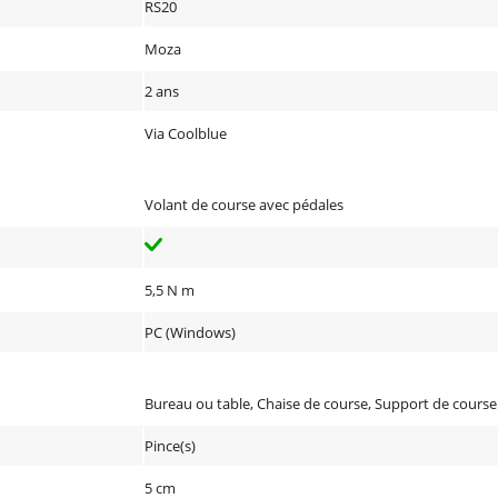
RS20
Moza
2 ans
Via Coolblue
Volant de course avec pédales
5,5 N m
PC (Windows)
Bureau ou table, Chaise de course, Support de course
Pince(s)
5 cm