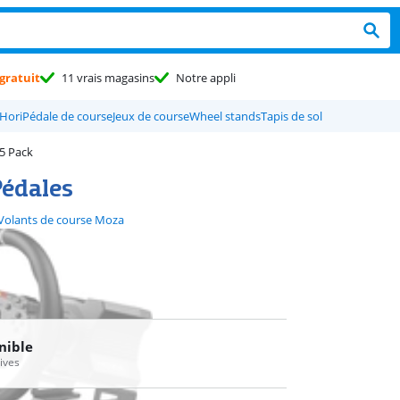
gratuit
11 vrais magasins
Notre appli
Hori
Pédale de course
Jeux de course
Wheel stands
Tapis de sol
5 Pack
Pédales
Volants de course Moza
nible
tives