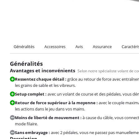
Généralités
Accessoires
Avis
Assurance
Caractéri
Généralités
Avantages et inconvénients
Selon notre spécialiste volant de c
Ressentez chaque détail :
grâce au retour de force avec entraînem
les grains de sable et les vibreurs.
Setup complet :
avec un volant de course et des pédales, vous dém
Retour de force supérieur à la moyenne :
avec le couple maxima
les actions dans le jeu dans vos mains.
Moins de liberté de mouvement :
à cause du câble, vous connec
mode filaire.
Sans embrayage :
avec 2 pédales, vous ne passez pas manuellement
Description