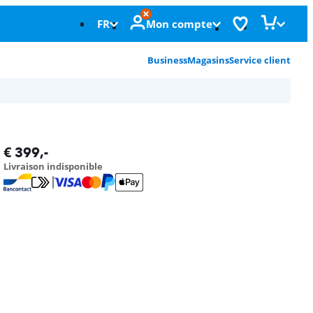
FR
Mon compte
Business
Magasins
Service client
€
399
,-
Livraison indisponible