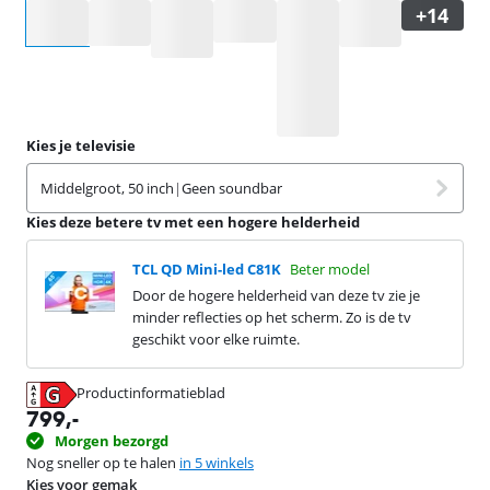
Selecteer een optie
Kies je televisie
Middelgroot, 50 inch
|
Geen soundbar
Kies deze betere tv met een hogere helderheid
TCL QD Mini-led C81K
Beter model
Door de hogere helderheid van deze tv zie je
minder reflecties op het scherm. Zo is de tv
geschikt voor elke ruimte.
Productinformatieblad
opent in nieuw tabblad
799
,-
Morgen bezorgd
Nog sneller op te halen
in 5 winkels
Kies voor gemak