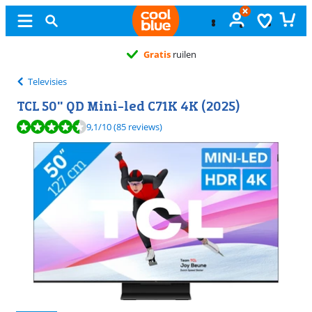
Gratis
ruilen
Televisies
TCL 50" QD Mini-led C71K 4K (2025)
Beoordeling is 9,1 van de 10, gebaseerd op 85 reviews.
9,1
/10
(85 reviews)