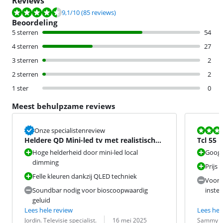
Reviews
Beoordeling is 9,1 van de 10, gebaseerd op 85 reviews.
9,1
/10
(85 reviews)
Beoordeling
5 sterren
54
4 sterren
27
3 sterren
2
2 sterren
2
1 ster
0
Meest behulpzame reviews
Beoordeling i
Onze specialistenreview
Heldere QD Mini-led tv met realistisch
Tcl 55 i
geluid
Hoge helderheid door mini-led local
Googl
dimming
Prijs -
Felle kleuren dankzij QLED techniek
Voor d
Soundbar nodig voor bioscoopwaardig
inste
geluid
Lees hele review
Lees hel
Beoordeling door:
Datum:
Beoordeling 
Datum:
Jordin. Televisie specialist.
16 mei 2025
Sammy