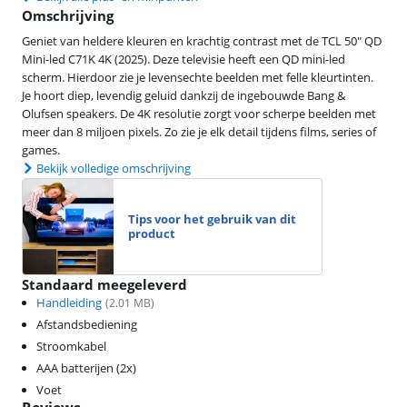
Omschrijving
Geniet van heldere kleuren en krachtig contrast met de TCL 50" QD
Mini-led C71K 4K (2025). Deze televisie heeft een QD mini-led
scherm. Hierdoor zie je levensechte beelden met felle kleurtinten.
Je hoort diep, levendig geluid dankzij de ingebouwde Bang &
Olufsen speakers. De 4K resolutie zorgt voor scherpe beelden met
meer dan 8 miljoen pixels. Zo zie je elk detail tijdens films, series of
games.
Bekijk volledige omschrijving
Tips voor het gebruik van dit
product
Standaard meegeleverd
Handleiding
(
2.01
MB)
Afstandsbediening
Stroomkabel
AAA batterijen (2x)
Voet