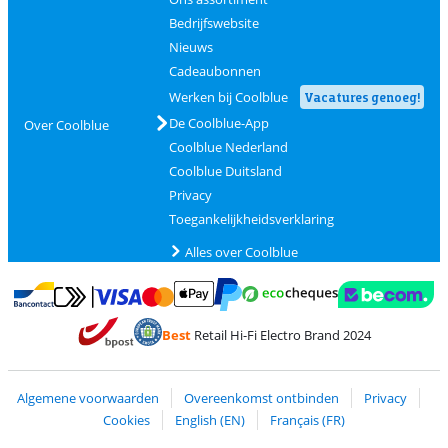
Bedrijfswebsite
Nieuws
Cadeaubonnen
Werken bij Coolblue
Vacatures genoeg!
De Coolblue-App
Over Coolblue
Coolblue Nederland
Coolblue Duitsland
Privacy
Toegankelijkheidsverklaring
Alles over Coolblue
Betalen met MasterCard en Visa via ClickToPay
Betalen met Ecocheques
Betalen met Bancontact
Betalen met ApplePay
Webshop Trustmar
Betalen met PayPal
Best
Retail Hi-Fi Electro Brand 2024
Trustprofile van Coolblue
Verzending en bezorging met bPost
Algemene voorwaarden
Overeenkomst ontbinden
Privacy
Cookies
English (EN)
Français (FR)