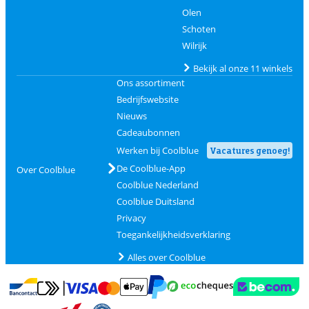
Olen
Schoten
Wilrijk
Bekijk al onze 11 winkels
Ons assortiment
Bedrijfswebsite
Nieuws
Cadeaubonnen
Werken bij Coolblue
Vacatures genoeg!
De Coolblue-App
Over Coolblue
Coolblue Nederland
Coolblue Duitsland
Privacy
Toegankelijkheidsverklaring
Alles over Coolblue
Betalen met MasterCard en Visa via ClickToPay
Betalen met Ecocheques
Betalen met Bancontact
Betalen met ApplePay
Webshop Trustmar
Betalen met PayPal