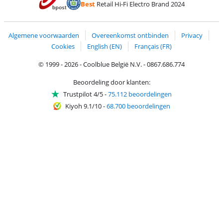
Best
Retail Hi-Fi Electro Brand 2024
Trustprofile van Coolblue
Verzending en bezorging met bPost
Algemene voorwaarden
Overeenkomst ontbinden
Privacy
Cookies
English (EN)
Français (FR)
© 1999 - 2026 - Coolblue België N.V. - 0867.686.774
Beoordeling door klanten:
Trustpilot 4/5
-
75.112 beoordelingen
Kiyoh 9.1/10
-
68.700 beoordelingen