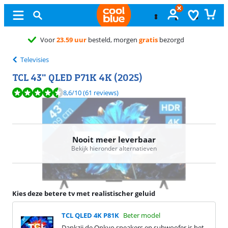
Gratis
ruilen
Televisies
TCL 43" QLED P71K 4K (2025)
Beoordeling is 8,6 van de 10, gebaseerd op 61 reviews.
8,6
/10
(61 reviews)
Nooit meer leverbaar
Bekijk hieronder alternatieven
Kies deze betere tv met realistischer geluid
TCL QLED 4K P81K
Beter model
Dankzij de Onkyo speakers en subwoofer is het