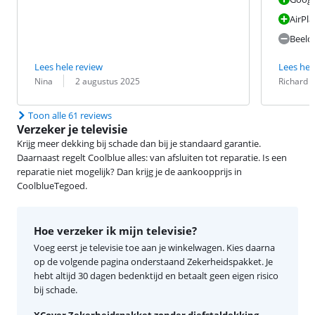
AirPla
Beeld 
Lees hele review
Lees hel
Beoordeling door:
Datum:
Beoordeling 
Datum:
Nina
2 augustus 2025
Richard
Toon alle 61 reviews
Verzeker je televisie
Krijg meer dekking bij schade dan bij je standaard garantie.
Daarnaast regelt Coolblue alles: van afsluiten tot reparatie. Is een
reparatie niet mogelijk? Dan krijg je de aankoopprijs in
CoolblueTegoed.
Hoe verzeker ik mijn televisie?
Voeg eerst je televisie toe aan je winkelwagen. Kies daarna
op de volgende pagina onderstaand Zekerheidspakket. Je
hebt altijd 30 dagen bedenktijd en betaalt geen eigen risico
bij schade.
XCover Zekerheidspakket zonder diefstaldekking