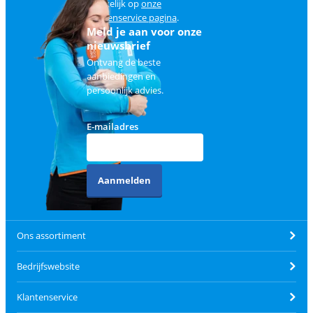
makkelijk op
onze
klantenservice pagina
.
Meld je aan voor onze
nieuwsbrief
Ontvang de beste
aanbiedingen en
persoonlijk advies.
E-mailadres
Aanmelden
Ons assortiment
Bedrijfswebsite
Klantenservice