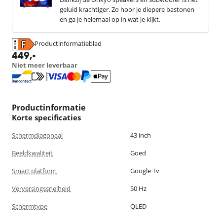
geluid krachtiger. Zo hoor je diepere bastonen
en ga je helemaal op in wat je kijkt.
Productinformatieblad
opent in nieuw tabblad
449
,-
Niet meer leverbaar
Productinformatie
Korte specificaties
Schermdiagonaal
43 inch
Beeldkwaliteit
Goed
Smart platform
Google Tv
Verversingssnelheid
50 Hz
Schermtype
QLED