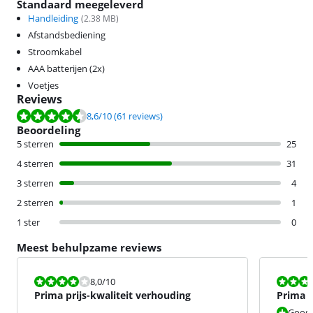
Standaard meegeleverd
Handleiding
(
2.38
MB)
Afstandsbediening
Stroomkabel
AAA batterijen (2x)
Voetjes
Reviews
Beoordeling is 8,6 van de 10, gebaseerd op 61 reviews.
8,6
/10
(61 reviews)
Beoordeling
5 sterren
25
4 sterren
31
3 sterren
4
2 sterren
1
1 ster
0
Meest behulpzame reviews
Beoordeling is 8,0 van de 10.
Beoordeling i
8,0
/10
Prima prijs-kwaliteit verhouding
Prima t
Google