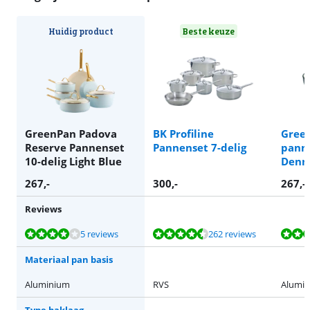
Huidig product
Beste keuze
GreenPan Padova
BK Profiline
Gree
Reserve Pannenset
Pannenset 7-delig
panne
10-delig Light Blue
Denn
267
,-
300
,-
267
,-
Reviews
Beoordeling is 8,4 van de 10, gebaseerd op 5 reviews.
Beoordeling is 9,0 van de 10, gebaseerd op 262 reviews.
Beoordeling is 8,4 van de 10, gebaseerd op 5 reviews.
Beoordeling is 8,4 van de 10, gebaseerd op 5 reviews.
Beoordeling is 8,4 van de 10, gebaseerd op 5 reviews.
5 reviews
262 reviews
Materiaal pan basis
Aluminium
RVS
Alumi