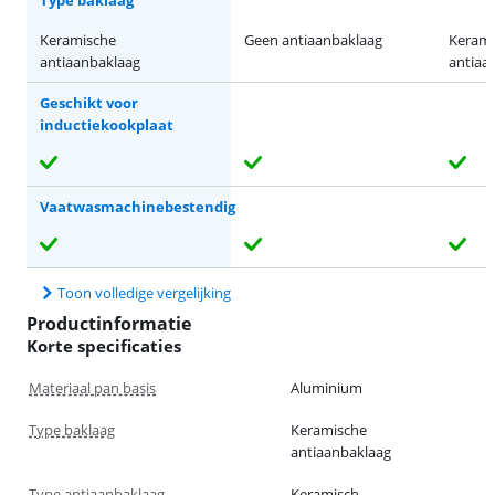
Type baklaag
Keramische
Geen antiaanbaklaag
Kerami
antiaanbaklaag
antiaa
Geschikt voor
inductiekookplaat
Vaatwasmachinebestendig
Toon volledige vergelijking
Productinformatie
Korte specificaties
Materiaal pan basis
Aluminium
Type baklaag
Keramische
antiaanbaklaag
Type antiaanbaklaag
Keramisch