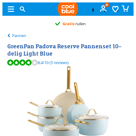
Gratis
ruilen
Pannen
GreenPan Padova Reserve Pannenset 10-
delig Light Blue
Beoordeling is 8,4 van de 10, gebaseerd op 5 reviews.
8,4
/10
(5 reviews)