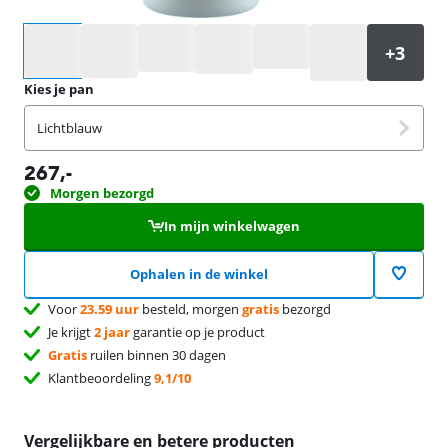
Selecteer een optie
Kies je pan
Lichtblauw
267
,-
Morgen bezorgd
In mijn winkelwagen
Ophalen in de winkel
Voor
23.59 uur
besteld, morgen
gratis
bezorgd
Je krijgt
2 jaar
garantie op je product
Gratis
ruilen binnen 30 dagen
Klantbeoordeling
9,1/10
Vergelijkbare en betere producten