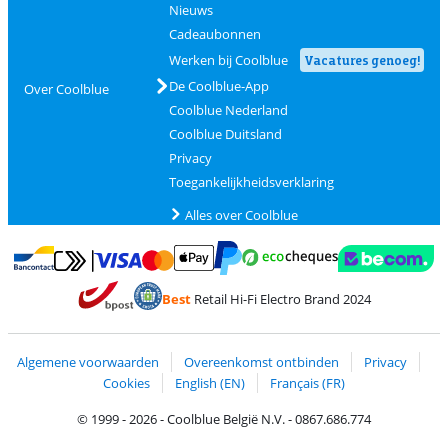
Nieuws
Cadeaubonnen
Werken bij Coolblue
Vacatures genoeg!
De Coolblue-App
Over Coolblue
Coolblue Nederland
Coolblue Duitsland
Privacy
Toegankelijkheidsverklaring
Alles over Coolblue
Betalen met MasterCard en Visa via ClickToPay
Betalen met Ecocheques
Betalen met Bancontact
Betalen met ApplePay
Webshop Trustmar
Betalen met PayPal
Best
Retail Hi-Fi Electro Brand 2024
Trustprofile van Coolblue
Verzending en bezorging met bPost
Algemene voorwaarden
Overeenkomst ontbinden
Privacy
Cookies
English (EN)
Français (FR)
© 1999 - 2026 - Coolblue België N.V. - 0867.686.774