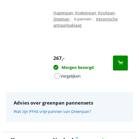
Hapjespan, Koekenpan, Kookpan,
Steelpan
|
6 pannen
|
Keramische
antiaanbaklaag
267
,-
Morgen bezorgd
Vergelijken
Advies over greenpan pannensets
Wat zijn PFAS vrije pannen van Greenpan?