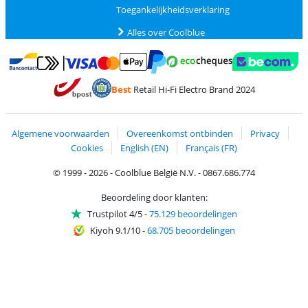
Toegankelijkheidsverklaring
Alles over Coolblue
Betalen met MasterCard en Visa via ClickToPay
Betalen met Ecocheques
Betalen met Bancontact
Betalen met ApplePay
Webshop Trustmar
Betalen met PayPal
Best
Retail Hi-Fi Electro Brand 2024
Trustprofile van Coolblue
Verzending en bezorging met bPost
Algemene voorwaarden
Overeenkomst ontbinden
Privacy
Cookies
English (EN)
Français (FR)
© 1999 - 2026 - Coolblue België N.V. - 0867.686.774
Beoordeling door klanten:
Trustpilot 4/5
-
75.129 beoordelingen
Kiyoh 9.1/10
-
68.705 beoordelingen