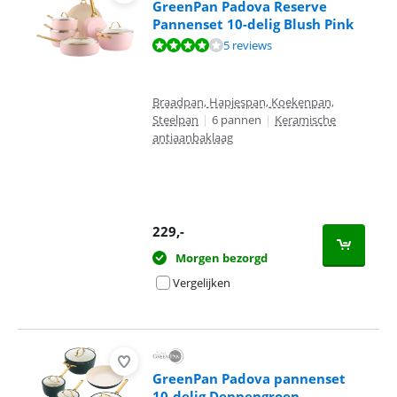
GreenPan Padova Reserve
Pannenset 10-delig Blush Pink
Beoordeling is 8,4 van de 10, gebaseerd op 5 reviews.
5 reviews
Braadpan, Hapjespan, Koekenpan,
Steelpan
|
6 pannen
|
Keramische
antiaanbaklaag
229
,-
Morgen bezorgd
Vergelijken
GreenPan Padova pannenset
10-delig Dennengroen