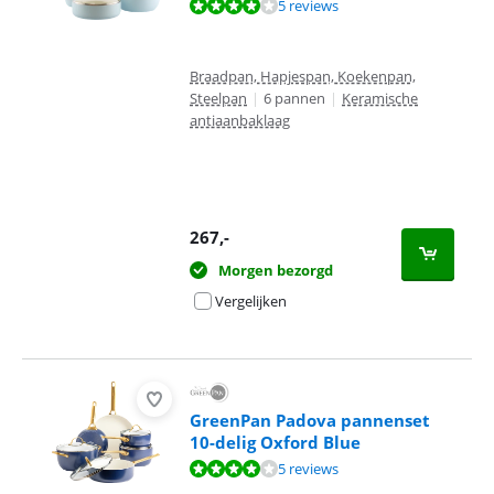
Beoordeling is 8,4 van de 10, gebaseerd op 5 reviews.
5 reviews
Braadpan, Hapjespan, Koekenpan,
Steelpan
|
6 pannen
|
Keramische
antiaanbaklaag
267
,-
Morgen bezorgd
Vergelijken
GreenPan Padova pannenset
10-delig Oxford Blue
Beoordeling is 8,4 van de 10, gebaseerd op 5 reviews.
5 reviews