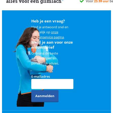
alles voor een glimlach
1
Heb je een vraag?
Vind je antwoord snel en
makkelijk op
onze
klantenservice pagina
.
Meld je aan voor onze
nieuwsbrief
Ontvang de beste
aanbiedingen en
persoonlijk advies.
E-mailadres
Aanmelden