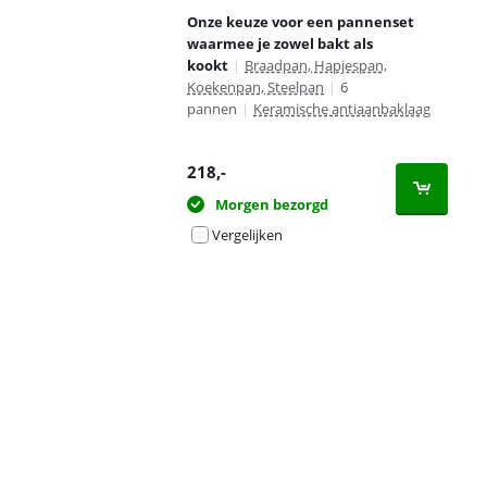
Onze keuze voor een pannenset
waarmee je zowel bakt als
kookt
|
Braadpan, Hapjespan,
Koekenpan, Steelpan
|
6
pannen
|
Keramische antiaanbaklaag
218
,-
Morgen bezorgd
Vergelijken
Advertentie