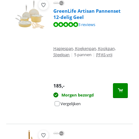
GreenLife Artisan Pannenset
12-delig Geel
Beoordeling is 10 van de 10, gebaseerd op 3 reviews.
3 reviews
Hapjespan, Koekenpan, Kookpan,
Steelpan
|
5 pannen
|
PFAS-vrij
185
,-
Morgen bezorgd
Vergelijken