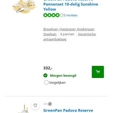
Pannenset 10-delig Sunshine
Yellow
Beoordeling is 8,4 van de 10, gebaseerd op 5 reviews.
5 reviews
Braadpan, Hapjespan, Koekenpan,
Steelpan
|
6 pannen
|
Keramische
antiaanbaklaag
332
,-
Morgen bezorgd
Vergelijken
GreenPan Padova Reserve