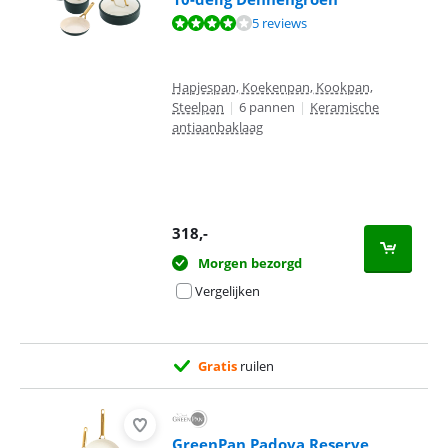
Beoordeling is 8,4 van de 10, gebaseerd op 5 reviews.
5 reviews
Hapjespan, Koekenpan, Kookpan,
Steelpan
|
6 pannen
|
Keramische
antiaanbaklaag
318
,-
Morgen bezorgd
Vergelijken
Gratis
ruilen
GreenPan Padova Reserve