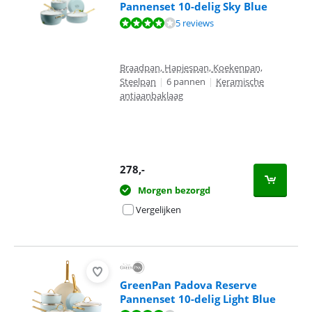
Pannenset 10-delig Sky Blue
Beoordeling is 8,4 van de 10, gebaseerd op 5 reviews.
5 reviews
Braadpan, Hapjespan, Koekenpan,
Steelpan
|
6 pannen
|
Keramische
antiaanbaklaag
278
,-
Morgen bezorgd
Vergelijken
GreenPan Padova Reserve
Pannenset 10-delig Light Blue