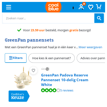
Gratis
ruilen
GreenPan pannensets
Met een GreenPan pannenset haal je in één keer verschillende pannen in huis. Zo kies je uit een koekenpannenset met een extra hapjespan of wokpan. Hierdoor bereid je ook een risotto of roerbak je wokgroenten of vleesreepjes op hoge temperatuur. Bij de GreenPan Padova, Omega en Mayflower pannenset krijg je extra kookpannen meegeleverd. In deze pannen kook je bijvoorbeeld aardappelen of pasta. De bakpannen van GreenPan zijn PFAS vrij. Dit betekent dat er geen schadelijke chemische stoffen verwerkt zitten in baklaag.
Meer weergeven
Filters
Hoe kies ik een pannenset?
Advies over pann
GreenPan Padova Reserve
Pannenset 10-delig Cream
White
Beoordeling is 8,4 van de 10, gebaseerd op 5 reviews.
5 reviews