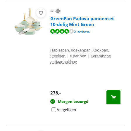
GreenPan Padova pannenset
10-delig Mint Green
Beoordeling is 8,4 van de 10, gebaseerd op 5 reviews.
5 reviews
Hapjespan, Koekenpan, Kookpan,
Steelpan
|
6 pannen
|
Keramische
antiaanbaklaag
278
,-
Morgen bezorgd
Vergelijken