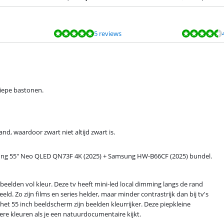
5 reviews
diepe bastonen.
nd, waardoor zwart niet altijd zwart is.
sung 55" Neo QLED QN73F 4K (2025) + Samsung HW-B66CF (2025) bundel.
elden vol kleur. Deze tv heeft mini-led local dimming langs de rand
eld. Zo zijn films en series helder, maar minder contrastrijk dan bij tv's
het 55 inch beeldscherm zijn beelden kleurrijker. Deze piepkleine
ellere kleuren als je een natuurdocumentaire kijkt.