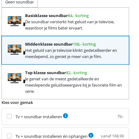
Geen soundbar
Basisklasse soundbar
84,- korting
De soundbar versterkt het geluid van je televisie,
waardoor je films beter ervaart.
Middenklasse soundbar
106,- korting
Het geluid van je televisie klinkt gedetailleerder en
meeslepend, zo geniet je meer van je film.
Top klasse soundbar
82,- korting
Je geniet van de meest gedetailleerde en
meeslepende geluidsweergave bij je favoriete film en
serie.
Kies voor gemak
79,-
Tv + soundbar installeren
vanaf 168,99
Tv + soundbar installeren én ophangen