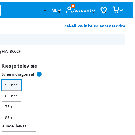
NL
Account
Zakelijk
Winkels
Klantenservice
g HW-B66CF
Kies je televisie
Schermdiagonaal
55 inch
65 inch
75 inch
85 inch
Bundel bevat