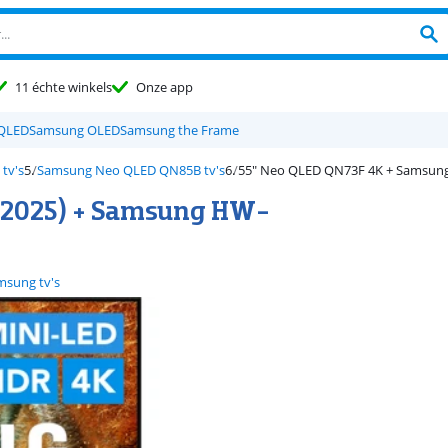
11 échte winkels
Onze app
QLED
Samsung OLED
Samsung the Frame
tv's
Samsung Neo QLED QN85B tv's
55" Neo QLED QN73F 4K + Samsun
(2025) + Samsung HW-
msung tv's