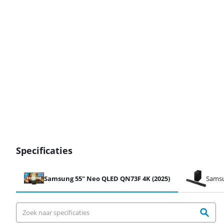
Specificaties
Samsung 55" Neo QLED QN73F 4K (2025)
Samsu