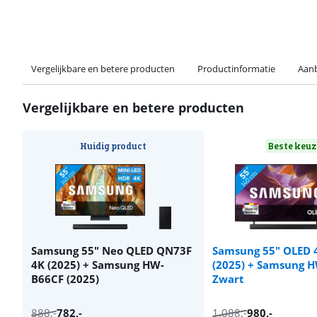
Vergelijkbare en betere producten
Productinformatie
Aanb
Vergelijkbare en betere producten
Huidig product
Beste keuz
Samsung 55" Neo QLED QN73F
Samsung 55" OLED 
4K (2025) + Samsung HW-
(2025) + Samsung 
B66CF (2025)
Zwart
888
,-
782
,-
1.088
,-
980
,-