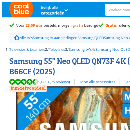
Bekijk alle
categorieën
Voor
23.59 uur
besteld, morgen
gratis
bezorgd
Gratis
ruilen
Alle tv's
Samsung tv aanbiedingen
Samsung QLED
Samsung Neo 
Televisies & beamers
Televisies
Samsung tv's
Samsung Neo QLED 
Samsung 55" Neo QLED QN73F 4K 
B66CF (2025)
Beoordeling is 9,0 van de 10, gebaseerd op 75 reviews.
Bekijk alle
9,0
/10
(75 reviews)
Toon alle accessoires
Sa
bundelvoordeel