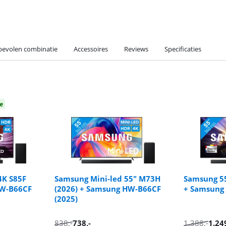
evolen combinatie
Accessoires
Reviews
Specificaties
e
4K S85F
Samsung Mini-led 55" M73H
Samsung 55
HW-B66CF
(2026) + Samsung HW-B66CF
+ Samsung
(2025)
838
,-
738
,-
1.388
,-
1.24