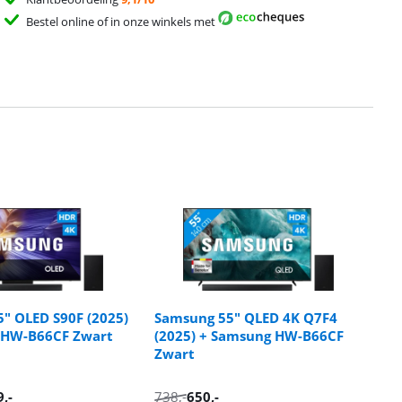
Bestel online of in onze winkels met
" OLED S90F (2025)
Samsung 55" QLED 4K Q7F4
 HW-B66CF Zwart
(2025) + Samsung HW-B66CF
Zwart
9
,-
738
,-
650
,-