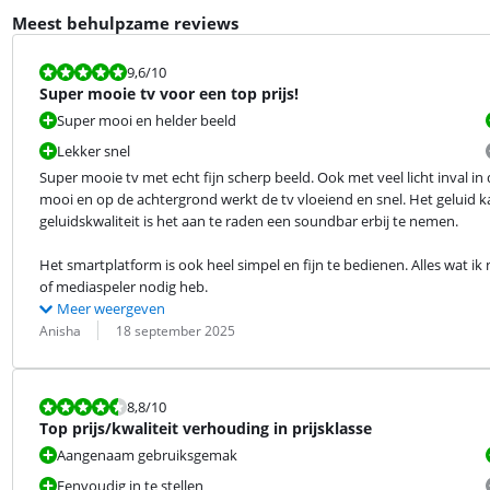
Meest behulpzame reviews
Beoordeling is 9,6 van de 10.
9,6
/10
Super mooie tv voor een top prijs!
Super mooi en helder beeld
Lekker snel
Super mooie tv met echt fijn scherp beeld. Ook met veel licht inval in d
mooi en op de achtergrond werkt de tv vloeiend en snel. Het geluid ka
geluidskwaliteit is het aan te raden een soundbar erbij te nemen.
Het smartplatform is ook heel simpel en fijn te bedienen. Alles wat 
of mediaspeler nodig heb.
Meer weergeven
Beoordeling door:
Datum:
Anisha
18 september 2025
Beoordeling is 8,8 van de 10.
8,8
/10
Top prijs/kwaliteit verhouding in prijsklasse
Aangenaam gebruiksgemak
Eenvoudig in te stellen