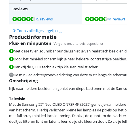
Reviews
Beoordeling is 9,0 van de 10, gebaseerd op 75 reviews.
Beoordeling is 9,4 van de 10, gebaseerd op 41 reviews.
Beoordeling is 9,5 van de 10, gebaseerd op 5 reviews.
Beoordeling is 9,1 van de 10, gebaseerd op 45 reviews.
Beoordeling is 9,0 van de 10, gebaseerd op 101 reviews.
75 reviews
41 reviews
Toon volledige vergelijking
Productinformatie
Plus- en minpunten
Volgens onze televisiespecialist
Met deze tv en soundbar bundel geniet je van realistisch beeld en 
Door het mini-led scherm kijk je naar heldere, contrastrijke beelden.
Beoordeling is 9,0 van de 10, gebaseerd op 75 reviews.
Dankzij de QLED techniek zijn kleuren realistischer.
De mini-led achtergrondverlichting van deze tv zit langs de schermra
Omschrijving
Kijk naar heldere beelden en geniet van diepe bastonen met de Sam
Beoordeling is 9,0 van de 10, gebaseerd op 21 reviews.
Televisie
Met de Samsung 55" Neo QLED QN73F 4K (2025) geniet je van heldere be
van het scherm. Hierbij verlichten kleine led lampjes de pixels op het be
met full array mini-led local dimming. Dankzij de quantum dots achter 
deeltjes filteren licht en laten alleen de juiste kleuren door. Zo zie je f