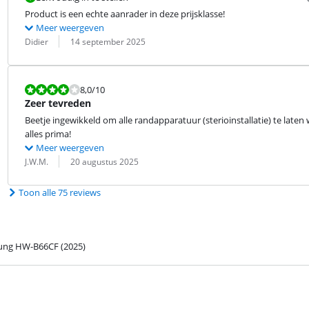
Product is een echte aanrader in deze prijsklasse!
Meer weergeven
Beoordeling door:
Datum:
Didier
14 september 2025
Beoordeling is 8,0 van de 10.
8,0
/10
Zeer tevreden
Beetje ingewikkeld om alle randapparatuur (sterioinstallatie) te late
alles prima!
Meer weergeven
Beoordeling door:
Datum:
J.W.M.
20 augustus 2025
Toon alle 75 reviews
ng HW-B66CF (2025)