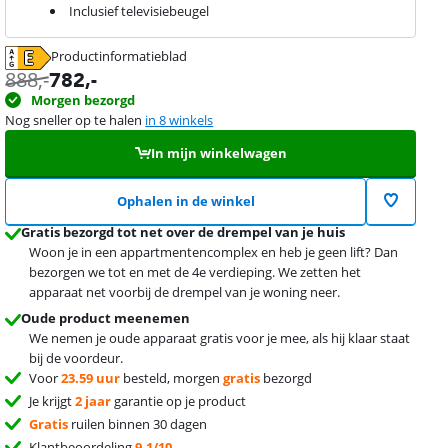
Inclusief televisiebeugel
Productinformatieblad
opent in nieuw tabblad
888
,-
782
,-
Morgen bezorgd
Nog sneller op te halen
in 8 winkels
In mijn winkelwagen
Ophalen in de winkel
Gratis bezorgd tot net over de drempel van je huis
Woon je in een appartmentencomplex en heb je geen lift? Dan
bezorgen we tot en met de 4e verdieping. We zetten het
apparaat net voorbij de drempel van je woning neer.
Oude product meenemen
We nemen je oude apparaat gratis voor je mee, als hij klaar staat
bij de voordeur.
Voor
23.59 uur
besteld, morgen
gratis
bezorgd
Je krijgt
2 jaar
garantie op je product
Gratis
ruilen binnen 30 dagen
Klantbeoordeling
9,1/10