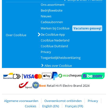
Ons assortiment
Bedrijfswebsite
Nieuws
Cadeaubonnen
Werken bij Coolblue
Vacatures genoeg!
De Coolblue-App
Over Coolblue
Coolblue Nederland
Coolblue Duitsland
Privacy
Toegankelijkheidsverklaring
Alles over Coolblue
Betalen met MasterCard en Visa via ClickToPay
Betalen met Ecocheques
Betalen met Bancontact
Betalen met ApplePay
Webshop Trustmar
Betalen met PayPal
Best
Retail Hi-Fi Electro Brand 2024
Trustprofile van Coolblue
Verzending en bezorging met bPost
Algemene voorwaarden
Overeenkomst ontbinden
Privacy
Cookies
English (EN)
Français (FR)