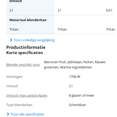
Inhoud
2 l
2 l
0,9 l
Materiaal blenderkan
Tritan
Tritan
Tritan
Toon volledige vergelijking
Productinformatie
Korte specificaties
Bevroren fruit, IJsblokjes, Noten, Rauwe
Blender geschikt voor
groenten, Warme ingrediënten
Vermogen
1700 W
Inhoud
2 l
Inhoud: max aantal glazen
8 glazen of meer
Type blenderkan
Schenkkan
Toon alle specificaties