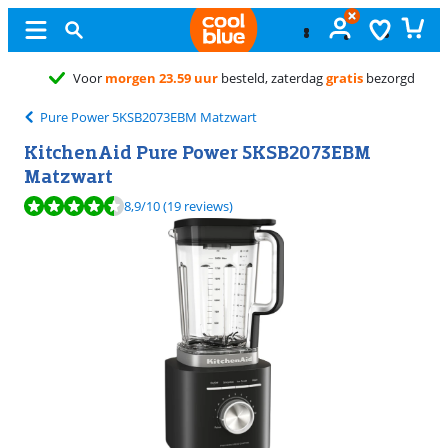
Gratis
ruilen
Pure Power 5KSB2073EBM Matzwart
KitchenAid Pure Power 5KSB2073EBM
Matzwart
Beoordeling is 8,9 van de 10, gebaseerd op 19 reviews.
8,9
/10
(19 reviews)