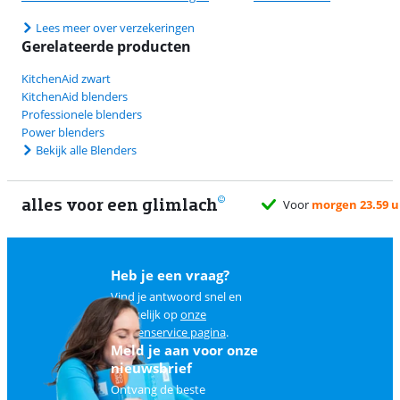
Lees meer over verzekeringen
Gerelateerde producten
KitchenAid zwart
KitchenAid blenders
Professionele blenders
Power blenders
Bekijk alle Blenders
alles voor een glimlach
Heb je een vraag?
Vind je antwoord snel en
makkelijk op
onze
klantenservice pagina
.
Meld je aan voor onze
nieuwsbrief
Ontvang de beste