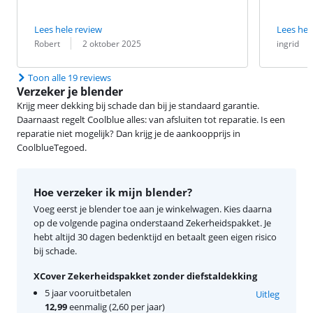
Lees hele review
Lees hel
Beoordeling door:
Datum:
Beoordeling 
Datum:
Robert
2 oktober 2025
ingrid
Toon alle 19 reviews
Verzeker je blender
Krijg meer dekking bij schade dan bij je standaard garantie.
Daarnaast regelt Coolblue alles: van afsluiten tot reparatie. Is een
reparatie niet mogelijk? Dan krijg je de aankoopprijs in
CoolblueTegoed.
Hoe verzeker ik mijn blender?
Voeg eerst je blender toe aan je winkelwagen. Kies daarna
op de volgende pagina onderstaand Zekerheidspakket. Je
hebt altijd 30 dagen bedenktijd en betaalt geen eigen risico
bij schade.
XCover Zekerheidspakket zonder diefstaldekking
5 jaar vooruitbetalen
Uitleg
12,99
eenmalig (2,60 per jaar)