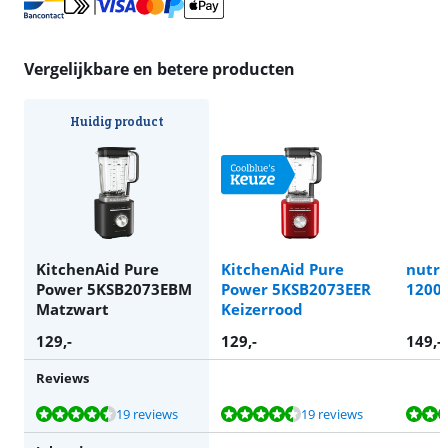
Vergelijkbare en betere producten
Huidig product
KitchenAid Pure
KitchenAid Pure
nutri
Power 5KSB2073EBM
Power 5KSB2073EER
1200 
Matzwart
Keizerrood
129
,-
129
,-
149
,-
Reviews
Beoordeling is 8,9 van de 10, gebaseerd op 19 reviews.
Beoordeling is 8,9 van de 10, gebaseerd op 19 reviews.
Beoordeling is 9,8 van de 10, gebaseerd op 3 reviews.
Beoordeling is 8,9 van de 10, gebaseerd op 19 reviews.
Beoordeling is 9,0 van de 10, gebaseerd op 100 reviews.
19 reviews
19 reviews