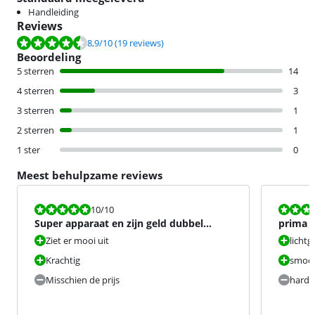
Handleiding
Reviews
Beoordeling is 8,9 van de 10, gebaseerd op 19 reviews.
8,9
/10
(19 reviews)
Beoordeling
5 sterren
14
4 sterren
3
3 sterren
1
2 sterren
1
1 ster
0
Meest behulpzame reviews
Beoordeling is 10 van de 10.
Beoordeling i
10
/10
Super apparaat en zijn geld dubbel
prima 
dwars waard
Ziet er mooi uit
lichtg
Krachtig
smoot
Misschien de prijs
hard 