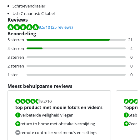
Schroevendraaier
Usb C naar usb C kabel
Reviews
Beoordeling is 9,5 van de 10, gebaseerd op 25 reviews.
9,5
/10
(25 reviews)
Beoordeling
5 sterren
21
4 sterren
4
3 sterren
0
2 sterren
0
1 ster
0
Meest behulpzame reviews
Beoordeling is 9,2 van de 10.
Beoordeling i
9,2
/10
top product met mooie foto’s en video’s
Toppro
verbeterde veiligheid vliegen
Stabi
return to home met obstakel vermijding
Zeer 
remote controller veel menu’s en settings