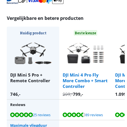
Vergelijkbare en betere producten
Huidig product
Beste keuze
DJI Mini 5 Pro +
DJI Mini 4 Pro Fly
DJI M
Remote Controller
More Combo + Smart
More
Controller
Contr
746
,-
999
,-
799
,-
1.099
Reviews
Beoordeling is 9,5 van de 10, gebaseerd op 25 reviews.
Beoordeling is 8,9 van de 10, gebaseerd op 89 reviews.
Beoordeling is 9,5 van de 10, gebaseerd op 25 reviews.
Beoordeling is 8,9 van de 10, gebaseerd op 17 reviews.
Beoordeling is 9,4 van de 10, gebaseerd op 14 reviews.
25 reviews
89 reviews
Maximale vliegduur