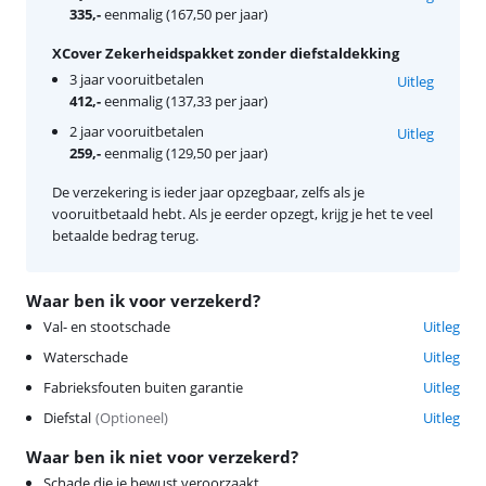
335,-
eenmalig (167,50 per jaar)
XCover Zekerheidspakket zonder diefstaldekking
3 jaar vooruitbetalen
Uitleg
412,-
eenmalig (137,33 per jaar)
2 jaar vooruitbetalen
Uitleg
259,-
eenmalig (129,50 per jaar)
De verzekering is ieder jaar opzegbaar, zelfs als je
vooruitbetaald hebt. Als je eerder opzegt, krijg je het te veel
betaalde bedrag terug.
Waar ben ik voor verzekerd?
Val- en stootschade
Uitleg
Waterschade
Uitleg
Fabrieksfouten buiten garantie
Uitleg
Diefstal
(
Optioneel
)
Uitleg
Waar ben ik niet voor verzekerd?
Schade die je bewust veroorzaakt