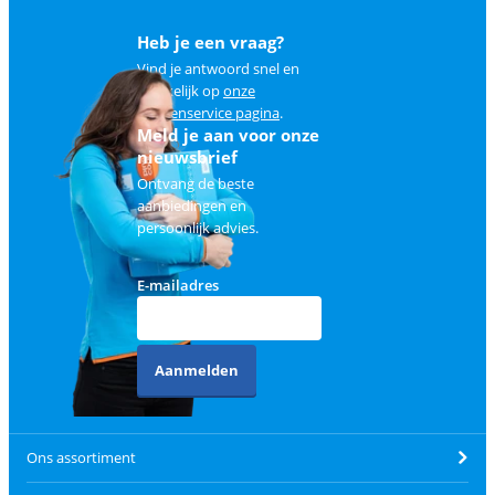
Heb je een vraag?
Vind je antwoord snel en
makkelijk op
onze
klantenservice pagina
.
Meld je aan voor onze
nieuwsbrief
Ontvang de beste
aanbiedingen en
persoonlijk advies.
E-mailadres
Aanmelden
Ons assortiment