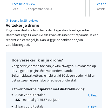
Lees hele review
Lees hel
Beoordeling door:
Datum:
Beoordeling 
Datum:
kees
27 september 2025
Patrick
Toon alle 25 reviews
Verzeker je drone
Krijg meer dekking bij schade dan bij je standaard garantie.
Daarnaast regelt Coolblue alles: van afsluiten tot reparatie. Is een
reparatie niet mogelijk? Dan krijg je de aankoopprijs in
CoolblueTegoed.
Hoe verzeker ik mijn drone?
Voeg eerst je drone toe aan je winkelwagen. Kies daarna op
de volgende pagina één van onderstaande
Zekerheidspakketten. Je hebt altijd 30 dagen bedenktijd en
betaalt geen eigen risico bij schade of diefstal.
XCover Zekerheidspakket met diefstaldekking
3 jaar vooruitbetalen
Uitleg
527,-
eenmalig (175,67 per jaar)
2 jaar vooruitbetalen
Uitleg