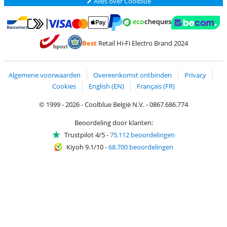
Alles over Coolblue
Betalen met MasterCard en Visa via ClickToPay
Betalen met Ecocheques
Betalen met Bancontact
Betalen met ApplePay
Webshop Trustmar
Betalen met PayPal
Best
Retail Hi-Fi Electro Brand 2024
Trustprofile van Coolblue
Verzending en bezorging met bPost
Algemene voorwaarden
Overeenkomst ontbinden
Privacy
Cookies
English (EN)
Français (FR)
© 1999 - 2026 - Coolblue België N.V. - 0867.686.774
Beoordeling door klanten:
Trustpilot 4/5
-
75.112 beoordelingen
Kiyoh 9.1/10
-
68.700 beoordelingen