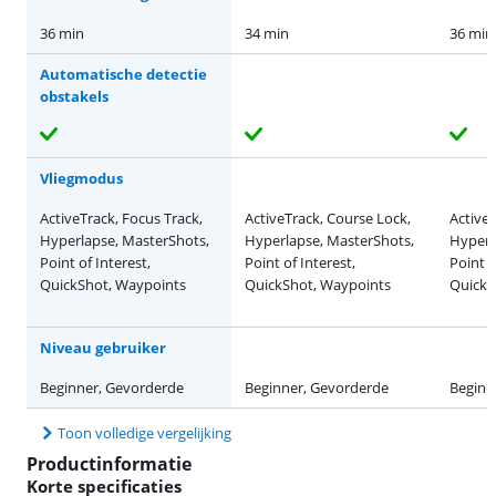
36 min
34 min
36 min
Automatische detectie
obstakels
Vliegmodus
ActiveTrack, Focus Track,
ActiveTrack, Course Lock,
ActiveT
Hyperlapse, MasterShots,
Hyperlapse, MasterShots,
Hyperl
Point of Interest,
Point of Interest,
Point o
QuickShot, Waypoints
QuickShot, Waypoints
QuickS
Niveau gebruiker
Beginner, Gevorderde
Beginner, Gevorderde
Beginn
Toon volledige vergelijking
Productinformatie
Korte specificaties