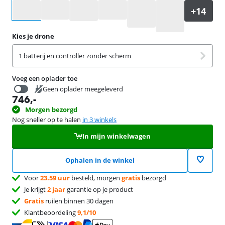
Selecteer een optie
Kies je drone
1 batterij en controller zonder scherm
Voeg een oplader toe
Geen oplader meegeleverd
746
,-
19,99
Morgen bezorgd
Nog sneller op te halen
in 3 winkels
In mijn winkelwagen
Ophalen in de winkel
Voor
23.59 uur
besteld, morgen
gratis
bezorgd
Je krijgt
2 jaar
garantie op je product
Gratis
ruilen binnen 30 dagen
Klantbeoordeling
9,1/10