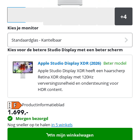
Selecteer een optie
Kies je monitor
Standaardglas - Kantelbaar
Kies voor de betere Studio Display met een beter scherm
Apple Studio Display XDR (2026)
Beter model
Apple Studio Display XDR heeft een haarscherp
Retina XDR display met 120Hz
verversingssnelheid en ondersteuning voor
HDR content.
Productinformatieblad
opent in nieuw tabblad
1.699
,-
Morgen bezorgd
Nog sneller op te halen
in 5 winkels
In mijn winkelwagen