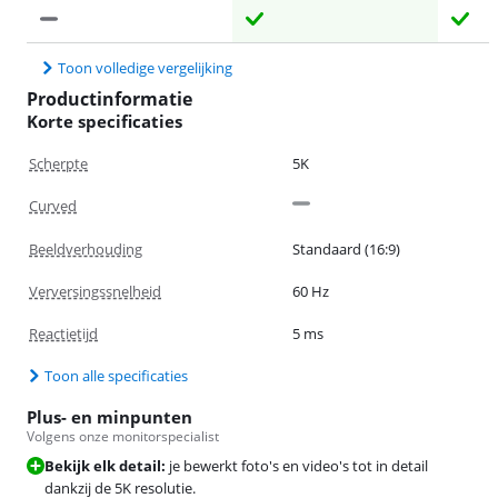
Toon volledige vergelijking
Productinformatie
Korte specificaties
Scherpte
5K
Curved
Beeldverhouding
Standaard (16:9)
Verversingssnelheid
60 Hz
Reactietijd
5 ms
Toon alle specificaties
Plus- en minpunten
Volgens onze monitorspecialist
Bekijk elk detail:
je bewerkt foto's en video's tot in detail
dankzij de 5K resolutie.