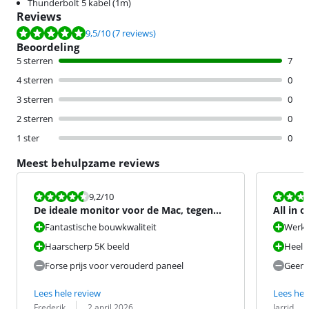
Thunderbolt 5 kabel (1m)
Reviews
Beoordeling is 9,5 van de 10, gebaseerd op 7 reviews.
9,5
/10
(7 reviews)
Beoordeling
5 sterren
7
4 sterren
0
3 sterren
0
2 sterren
0
1 ster
0
Meest behulpzame reviews
Beoordeling is 9,2 van de 10.
Beoordeling i
9,2
/10
De ideale monitor voor de Mac, tegen
All in 
een forse prijs
Fantastische bouwkwaliteit
Werkt
Haarscherp 5K beeld
Heel 
Forse prijs voor verouderd paneel
Geen 
Lees hele review
Lees hel
Beoordeling door:
Datum:
Beoordeling 
Datum:
Frederik
2 april 2026
Jarrid