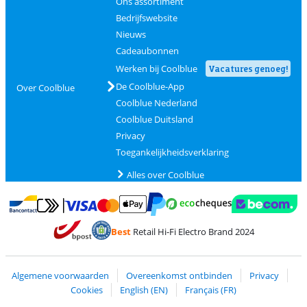
Ons assortiment
Bedrijfswebsite
Nieuws
Cadeaubonnen
Werken bij Coolblue
Vacatures genoeg!
De Coolblue-App
Over Coolblue
Coolblue Nederland
Coolblue Duitsland
Privacy
Toegankelijkheidsverklaring
Alles over Coolblue
Betalen met MasterCard en Visa via ClickToPay
Betalen met Ecocheques
Betalen met Bancontact
Betalen met ApplePay
Webshop Trustmar
Betalen met PayPal
Best
Retail Hi-Fi Electro Brand 2024
Trustprofile van Coolblue
Verzending en bezorging met bPost
Algemene voorwaarden
Overeenkomst ontbinden
Privacy
Cookies
English (EN)
Français (FR)