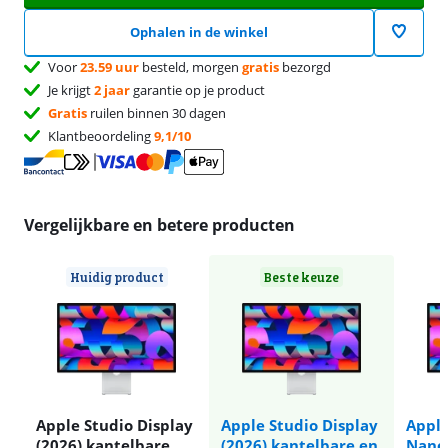
Ophalen in de winkel
Voor
23.59 uur
besteld, morgen
gratis
bezorgd
Je krijgt
2 jaar
garantie op je product
Gratis
ruilen binnen 30 dagen
Klantbeoordeling
9,1/10
Vergelijkbare en betere producten
Huidig product
Beste keuze
Apple Studio Display
Apple Studio Display
Apple
(2026) kantelbare
(2026) kantelbare en
Nanot