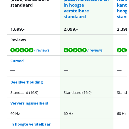
standaard
in hoogte
kante
verstelbare
hoogt
standaard
stan
1.699
,-
2.099
,-
2.399
Reviews
Beoordeling is 9,5 van de 10, gebaseerd op 7 reviews.
Beoordeling is 9,5 van de 10, gebaseerd op 7 reviews.
Beoordeling is 9,5 van de 10, gebaseerd op 7 reviews.
Beoordeling is 9,3 van de 10, gebaseerd op 6 reviews.
Beoordeling is 9,2 van de 10, gebaseerd op 69 reviews.
7 reviews
7 reviews
Curved
Beeldverhouding
Standaard (16:9)
Standaard (16:9)
Standa
Verversingssnelheid
60 Hz
60 Hz
60 Hz
In hoogte verstelbaar