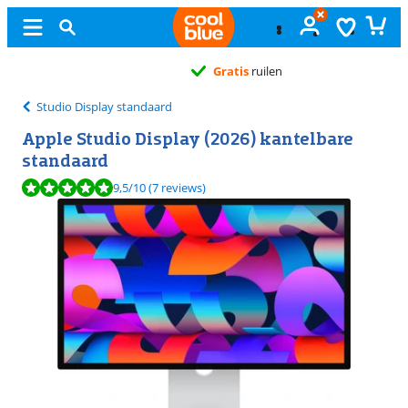
Gratis
ruilen
Studio Display standaard
Apple Studio Display (2026) kantelbare
standaard
Beoordeling is 9,5 van de 10, gebaseerd op 7 reviews.
9,5
/10
(7 reviews)