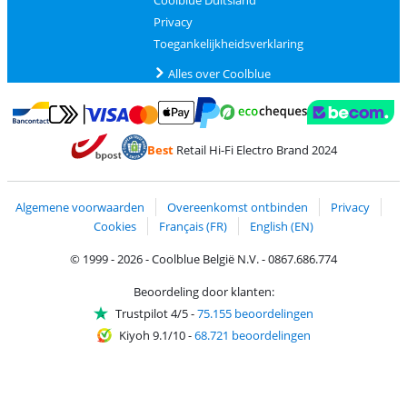
Coolblue Duitsland
Privacy
Toegankelijkheidsverklaring
Alles over Coolblue
Betalen met MasterCard en Visa via ClickToPay
Betalen met Ecocheques
Betalen met Bancontact
Betalen met ApplePay
Webshop Trustmar
Betalen met PayPal
Best
Retail Hi-Fi Electro Brand 2024
Trustprofile van Coolblue
Verzending en bezorging met bPost
Algemene voorwaarden
Overeenkomst ontbinden
Privacy
Cookies
Français (FR)
English (EN)
© 1999 - 2026 - Coolblue België N.V. - 0867.686.774
Beoordeling door klanten:
Trustpilot 4/5
-
75.155 beoordelingen
Kiyoh 9.1/10
-
68.721 beoordelingen