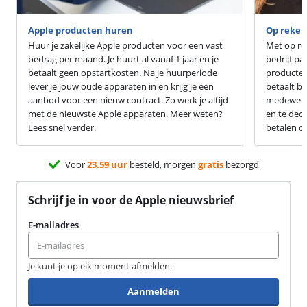
Apple producten huren
Op reken
Huur je zakelijke Apple producten voor een vast
Met op rek
bedrag per maand. Je huurt al vanaf 1 jaar en je
bedrijf pa
betaalt geen opstartkosten. Na je huurperiode
producten
lever je jouw oude apparaten in en krijg je een
betaalt b
aanbod voor een nieuw contract. Zo werk je altijd
medewerke
met de nieuwste Apple apparaten. Meer weten?
en te decla
Lees snel verder.
betalen o
Voor
23.59 uur
besteld, morgen
gratis
bezorgd
Schrijf je in voor de Apple nieuwsbrief
E-mailadres
Je kunt je op elk moment afmelden.
Aanmelden