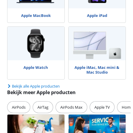
Apple MacBook
Apple iPad
Apple Watch
Apple iMac, Mac mini &
Mac Studio
Bekijk alle Apple producten
Bekijk meer Apple producten
AirPods
AirTag
AirPods Max
Apple TV
Home