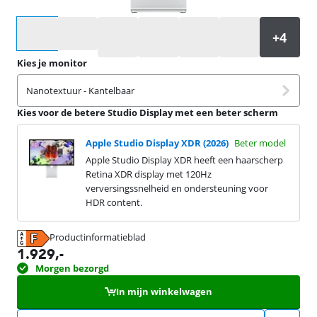
Selecteer een optie
Kies je monitor
Nanotextuur - Kantelbaar
Kies voor de betere Studio Display met een beter scherm
Apple Studio Display XDR (2026)
Beter model
Apple Studio Display XDR heeft een haarscherp
Retina XDR display met 120Hz
verversingssnelheid en ondersteuning voor
HDR content.
Productinformatieblad
opent in nieuw tabblad
1.929
,-
Morgen bezorgd
In mijn winkelwagen