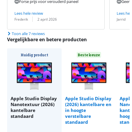
Forse prijs voor verouderd paneel
Geen 
Lees hele review
Lees hel
Beoordeling door:
Datum:
Beoordeling 
Datum:
Frederik
2 april 2026
Jarrid
Toon alle 7 reviews
Vergelijkbare en betere producten
Huidig product
Beste keuze
Apple Studio Display
Apple Studio Display
Apple
Nanotextuur (2026)
(2026) kantelbare en
Nanot
kantelbare
in hoogte
kante
standaard
verstelbare
hoogt
standaard
stan