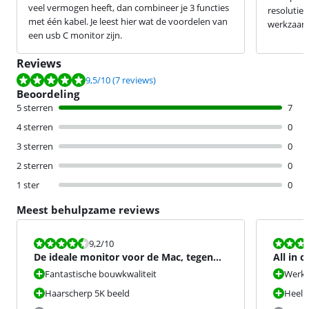
veel vermogen heeft, dan combineer je 3 functies
resolutie 
met één kabel. Je leest hier wat de voordelen van
werkzaam
een usb C monitor zijn.
Reviews
Beoordeling is 9,5 van de 10, gebaseerd op 7 reviews.
9,5
/10
(7 reviews)
Beoordeling
5 sterren
7
4 sterren
0
3 sterren
0
2 sterren
0
1 ster
0
Meest behulpzame reviews
Beoordeling is 9,2 van de 10.
Beoordeling i
9,2
/10
De ideale monitor voor de Mac, tegen
All in 
een forse prijs
Fantastische bouwkwaliteit
Werkt
Haarscherp 5K beeld
Heel 