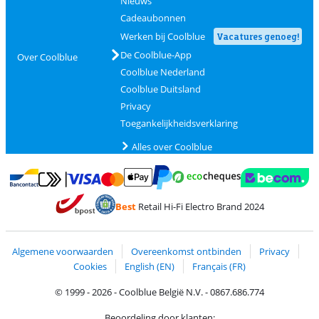
Nieuws
Cadeaubonnen
Werken bij Coolblue
Vacatures genoeg!
De Coolblue-App
Over Coolblue
Coolblue Nederland
Coolblue Duitsland
Privacy
Toegankelijkheidsverklaring
Alles over Coolblue
Betalen met MasterCard en Visa via ClickToPay
Betalen met Ecocheques
Betalen met Bancontact
Betalen met ApplePay
Webshop Trustmar
Betalen met PayPal
Best
Retail Hi-Fi Electro Brand 2024
Trustprofile van Coolblue
Verzending en bezorging met bPost
Algemene voorwaarden
Overeenkomst ontbinden
Privacy
Cookies
English (EN)
Français (FR)
© 1999 - 2026 - Coolblue België N.V. - 0867.686.774
Beoordeling door klanten: