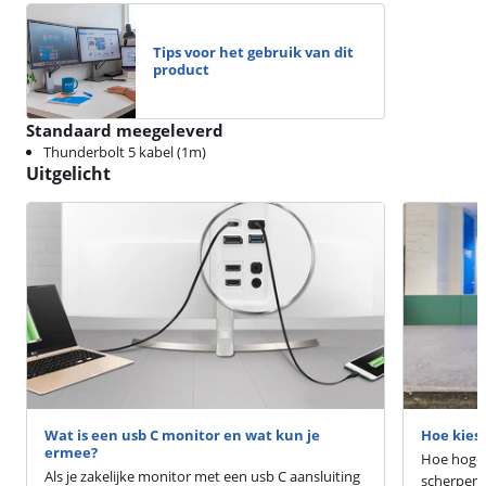
Tips voor het gebruik van dit
product
Standaard meegeleverd
Thunderbolt 5 kabel (1m)
Uitgelicht
Wat is een usb C monitor en wat kun je
Hoe kies 
ermee?
Hoe hoger
Als je zakelijke monitor met een usb C aansluiting
scherper d