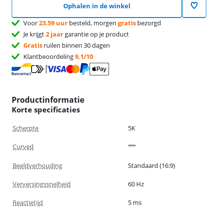
Ophalen in de winkel
Voor
23.59 uur
besteld, morgen
gratis
bezorgd
Je krijgt
2 jaar
garantie op je product
Gratis
ruilen binnen 30 dagen
Klantbeoordeling
9,1/10
Productinformatie
Korte specificaties
Scherpte
5K
Curved
Beeldverhouding
Standaard (16:9)
Verversingssnelheid
60 Hz
Reactietijd
5 ms