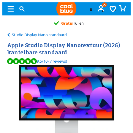
Gratis
ruilen
Studio Display Nano standaard
Apple Studio Display Nanotextuur (2026)
kantelbare standaard
Beoordeling is 9,5 van de 10, gebaseerd op 7 reviews.
9,5
/10
(7 reviews)