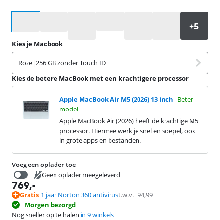
Selecteer een optie
Kies je Macbook
Roze
|
256 GB zonder Touch ID
Kies de betere MacBook met een krachtigere processor
Apple MacBook Air M5 (2026) 13 inch
Beter
model
Apple MacBook Air (2026) heeft de krachtige M5
processor. Hiermee werk je snel en soepel, ook
in grote apps en bestanden.
Voeg een oplader toe
Geen oplader meegeleverd
769
,-
19,99
Gratis
1 jaar Norton 360 antivirus
t.w.v.
94,99
Morgen bezorgd
Nog sneller op te halen
in 9 winkels