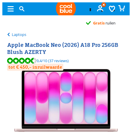
Gratis
ruilen
Laptops
Apple MacBook Neo (2026) A18 Pro 256GB
Blush AZERTY
Beoordeling is 9,4 van de 10, gebaseerd op 37 reviews.
9,4
/10
(37 reviews)
tot € 450,- inruilwaarde