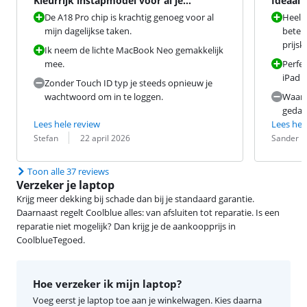
Kleurrijk instapmodel voor al je
Ideaal 
dagelijkse taken
simpel
De A18 Pro chip is krachtig genoeg voor al
Heel 
mijn dagelijkse taken.
beter
prijsk
Ik neem de lichte MacBook Neo gemakkelijk
mee.
Perfec
iPad g
Zonder Touch ID typ je steeds opnieuw je
wachtwoord om in te loggen.
Waaro
gedaa
Lees hele review
Lees hel
Beoordeling door:
Datum:
Beoordeling 
Datum:
Stefan
22 april 2026
Sander 
Toon alle 37 reviews
Verzeker je laptop
Krijg meer dekking bij schade dan bij je standaard garantie.
Daarnaast regelt Coolblue alles: van afsluiten tot reparatie. Is een
reparatie niet mogelijk? Dan krijg je de aankoopprijs in
CoolblueTegoed.
Hoe verzeker ik mijn laptop?
Voeg eerst je laptop toe aan je winkelwagen. Kies daarna