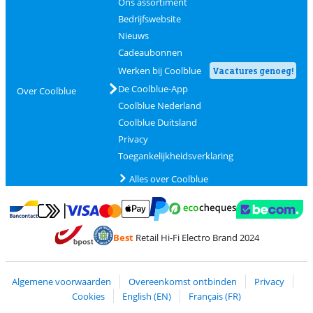
Ons assortiment
Bedrijfswebsite
Nieuws
Cadeaubonnen
Werken bij Coolblue
Vacatures genoeg!
De Coolblue-App
Over Coolblue
Coolblue Nederland
Coolblue Duitsland
Privacy
Toegankelijkheidsverklaring
Alles over Coolblue
Betalen met MasterCard en Visa via ClickToPay
Betalen met Ecocheques
Betalen met Bancontact
Betalen met ApplePay
Webshop Trustmar
Betalen met PayPal
Best
Retail Hi-Fi Electro Brand 2024
Trustprofile van Coolblue
Verzending en bezorging met bPost
Algemene voorwaarden
Overeenkomst ontbinden
Privacy
Cookies
English (EN)
Français (FR)