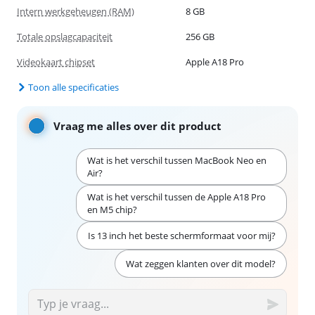
Intern werkgeheugen (RAM)
8 GB
Totale opslagcapaciteit
256 GB
Videokaart chipset
Apple A18 Pro
Toon alle specificaties
Vraag me alles over dit product
Wat is het verschil tussen MacBook Neo en
Air?
Wat is het verschil tussen de Apple A18 Pro
en M5 chip?
Is 13 inch het beste schermformaat voor mij?
Wat zeggen klanten over dit model?