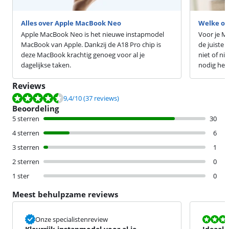
Alles over Apple MacBook Neo
Welke op
Apple MacBook Neo is het nieuwe instapmodel
Voor je M
MacBook van Apple. Dankzij de A18 Pro chip is
de juiste
deze MacBook krachtig genoeg voor al je
niet of nie
dagelijkse taken.
nodig heb
Reviews
Beoordeling is 9,4 van de 10, gebaseerd op 37 reviews.
9,4
/10
(37 reviews)
Beoordeling
5 sterren
30
4 sterren
6
3 sterren
1
2 sterren
0
1 ster
0
Meest behulpzame reviews
Beoordeling i
Onze specialistenreview