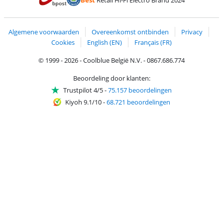
Best
Retail Hi-Fi Electro Brand 2024
Trustprofile van Coolblue
Verzending en bezorging met bPost
Algemene voorwaarden
Overeenkomst ontbinden
Privacy
Cookies
English (EN)
Français (FR)
© 1999 - 2026 - Coolblue België N.V. - 0867.686.774
Beoordeling door klanten:
Trustpilot 4/5
-
75.157 beoordelingen
Kiyoh 9.1/10
-
68.721 beoordelingen