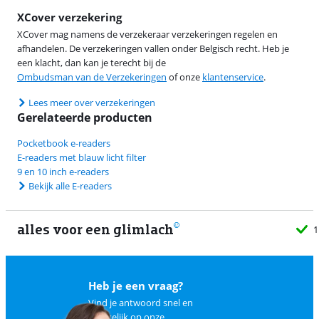
XCover verzekering
XCover mag namens de verzekeraar verzekeringen regelen en
afhandelen. De verzekeringen vallen onder Belgisch recht. Heb je
een klacht, dan kan je terecht bij de
Ombudsman van de Verzekeringen
of onze
klantenservice
.
Lees meer over verzekeringen
Gerelateerde producten
Pocketbook e-readers
E-readers met blauw licht filter
9 en 10 inch e-readers
Bekijk alle E-readers
alles voor een glimlach
1
Heb je een vraag?
Vind je antwoord snel en
makkelijk op
onze