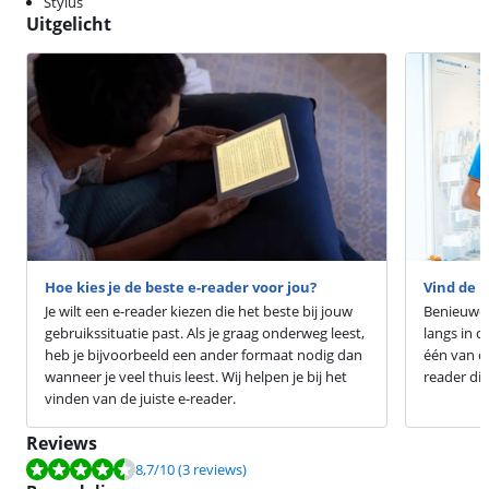
Stylus
Uitgelicht
Hoe kies je de beste e-reader voor jou?
Vind de b
Je wilt een e-reader kiezen die het beste bij jouw
Benieuwd h
gebruikssituatie past. Als je graag onderweg leest,
langs in d
heb je bijvoorbeeld een ander formaat nodig dan
één van on
wanneer je veel thuis leest. Wij helpen je bij het
reader die 
vinden van de juiste e-reader.
Reviews
Beoordeling is 8,7 van de 10, gebaseerd op 3 reviews.
8,7
/10
(3 reviews)