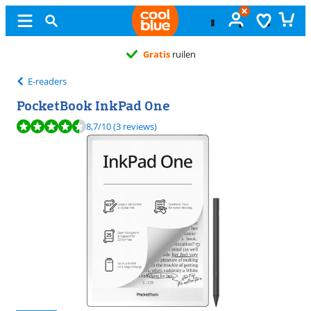
Gratis
ruilen
E-readers
PocketBook InkPad One
Beoordeling is 8,7 van de 10, gebaseerd op 3 reviews.
8,7
/10
(3 reviews)