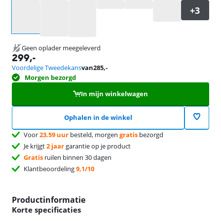
Selecteer een optie
Geen oplader meegeleverd
299
,-
Voordelige Tweedekans
van
285
,-
Morgen bezorgd
In mijn winkelwagen
Ophalen in de winkel
Voor
23.59 uur
besteld, morgen
gratis
bezorgd
Je krijgt
2 jaar
garantie op je product
Gratis
ruilen binnen 30 dagen
Klantbeoordeling
9,1/10
Productinformatie
Korte specificaties