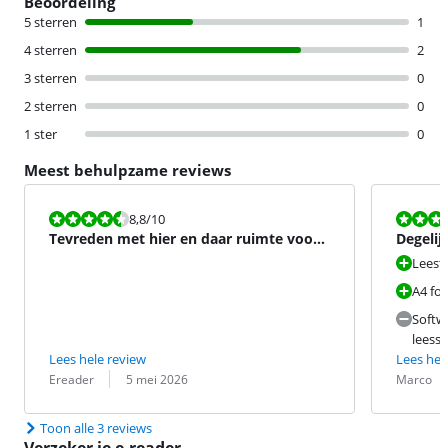
Beoordeling
5 sterren
1
4 sterren
2
3 sterren
0
2 sterren
0
1 ster
0
Meest behulpzame reviews
Beoordeling is 8,8 van de 10.
Beoordeling i
8,8
/10
Tevreden met hier en daar ruimte voor
Degelij
verbetering.
A4 for
Leest 
A4 for
Softw
leesse
Lees hele review
Lees hel
Beoordeling door:
Datum:
Beoordeling 
Datum:
Ereader
5 mei 2026
Marco
Toon alle 3 reviews
Verzeker je e-reader