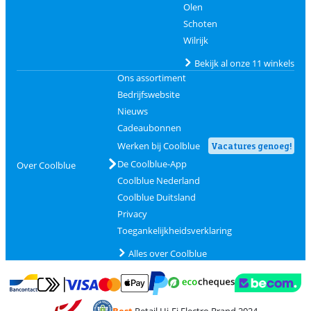
Olen
Schoten
Wilrijk
Bekijk al onze 11 winkels
Ons assortiment
Bedrijfswebsite
Nieuws
Cadeaubonnen
Werken bij Coolblue
Vacatures genoeg!
De Coolblue-App
Over Coolblue
Coolblue Nederland
Coolblue Duitsland
Privacy
Toegankelijkheidsverklaring
Alles over Coolblue
Betalen met MasterCard en Visa via ClickToPay
Betalen met Ecocheques
Betalen met Bancontact
Betalen met ApplePay
Webshop Trustmar
Betalen met PayPal