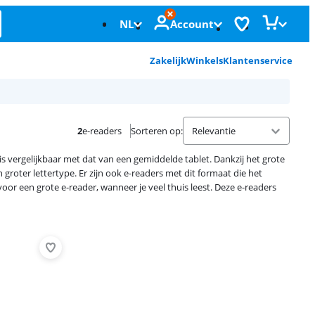
NL
Account
Zakelijk
Winkels
Klantenservice
2
e-readers
Sorteren op
:
is vergelijkbaar met dat van een gemiddelde tablet. Dankzij het grote
 groter lettertype. Er zijn ook e-readers met dit formaat die het
or een grote e-reader, wanneer je veel thuis leest. Deze e-readers
Advertentie