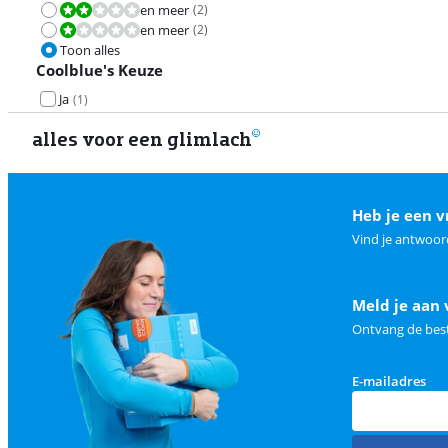
en meer
(
2
)
Beoordeling is 4,0 van de 10.
en meer
(
2
)
Beoordeling is 2,0 van de 10.
Toon alles
Coolblue's Keuze
Ja
(
1
)
alles voor een glimlach
Heb je een v
Vind je antwoor
Meld je aan 
Ontvang de best
E-mailadres