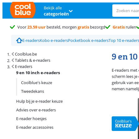
Bekijk alle
categorieën
Voor
23.59 uur
besteld, morgen
gratis
bezorgd
Gratis
ruilen
E-readers
Kobo e-readers
Pocketbook e-readers
Top 10 e-reader
Zoekresultaten en sortering
9 en 10
Coolblue.be
Tablets & e-readers
E-readers
E-readers met 
9 en 10 inch e-readers
scherm lees je 
Coolblue's keuze
gebruik van ee
nemen namelijk 
Tweedekans
Hulp bij je e-reader keuze
Advies over e-readers
E-reader hoesjes
E-reader accessoires