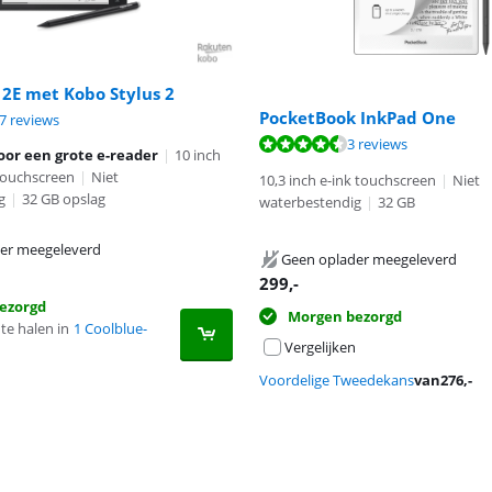
 2E met Kobo Stylus 2
PocketBook InkPad One
8,5 van de 10, gebaseerd op 37 reviews.
7 reviews
8,7 van de 10, gebaseerd op 3 reviews.
3 reviews
oor een grote e-reader
|
10 inch
 touchscreen
|
Niet
10,3 inch e-ink touchscreen
|
Niet
g
|
32 GB opslag
waterbestendig
|
32 GB
er meegeleverd
Geen oplader meegeleverd
299
,-
ezorgd
Morgen bezorgd
te halen in
1 Coolblue-
Vergelijken
Voordelige Tweedekans
van
276
,-