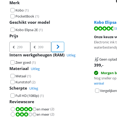
Merk
Kobo
(
1
)
PocketBook
(
1
)
Geschikt voor model
Kobo Elipsa
Beoordeling is 
3
Kobo Elipsa 2E
(
1
)
Beoordeling is 
Prijs
Onze keuze v
Electronic ink
Prijs
€
€
waterbestendi
Intern werkgeheugen (RAM)
Uitleg
Geen oplad
Zeer goed
(
1
)
399
,-
Materiaal
Uitleg
Morgen b
Metaal
(
1
)
Nog sneller op 
Kunststof
(
2
)
winkel
Scherpte
Uitleg
Vergelijken
Full HD (1080p)
(
1
)
Reviewscore
en meer
(
2
)
Beoordeling is 8,0 van de 10.
en meer
(
2
)
Beoordeling is 6,0 van de 10.